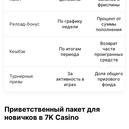
фриспины
Процент от
По графику
Релоад-бонус
суммы
недели
пополнения
Возврат
По итогам
части
Кешбэк
периода
проигранных
средств
За
Доля общего
Турнирные
активность в
призового
призы
играх
фонда
Приветственный пакет для
новичков в 7K Casino