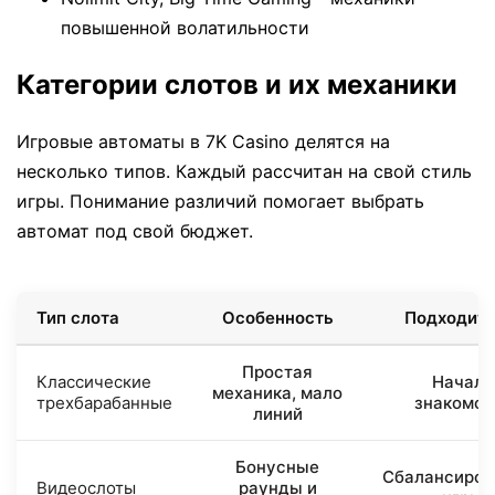
повышенной волатильности
Категории слотов и их механики
Игровые автоматы в 7K Casino делятся на
несколько типов. Каждый рассчитан на свой стиль
игры. Понимание различий помогает выбрать
автомат под свой бюджет.
Тип слота
Особенность
Подходит 
Простая
Классические
Начала
механика, мало
трехбарабанные
знакомст
линий
Бонусные
Сбалансиров
Видеослоты
раунды и