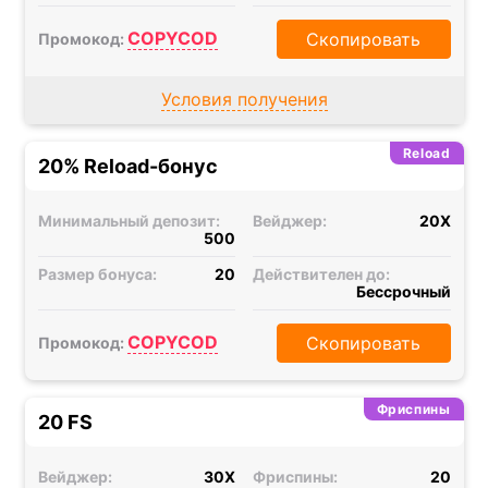
COPYCOD
Скопировать
Промокод:
Условия получения
Reload
20% Reload-бонус
Минимальный депозит:
Вейджер:
20X
500
Размер бонуса:
20
Действителен до:
Бессрочный
COPYCOD
Скопировать
Промокод:
Фриспины
20 FS
Вейджер:
30X
Фриспины:
20