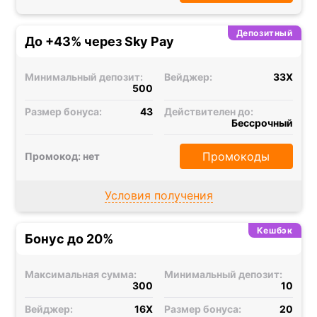
Депозитный
До +43% через Sky Pay
Минимальный депозит:
Вейджер:
33X
500
Размер бонуса:
43
Действителен до:
Бессрочный
Промокоды
Промокод: нет
Условия получения
Кешбэк
Бонус до 20%
Максимальная сумма:
Минимальный депозит:
300
10
Вейджер:
16X
Размер бонуса:
20