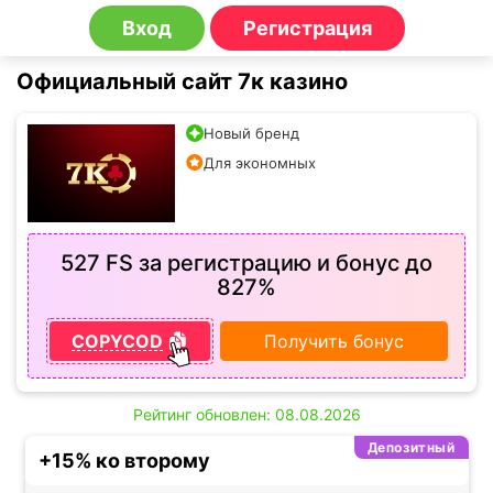
Вход
Регистрация
Официальный сайт 7к казино
Новый бренд
Для экономных
527 FS за регистрацию и бонус до
827%
COPYCOD
Получить бонус
Рейтинг обновлен: 08.08.2026
Депозитный
+15% ко второму