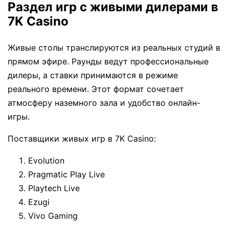
Раздел игр с живыми дилерами в
7K Casino
Живые столы транслируются из реальных студий в
прямом эфире. Раунды ведут профессиональные
дилеры, а ставки принимаются в режиме
реального времени. Этот формат сочетает
атмосферу наземного зала и удобство онлайн-
игры.
Поставщики живых игр в 7K Casino:
Evolution
Pragmatic Play Live
Playtech Live
Ezugi
Vivo Gaming