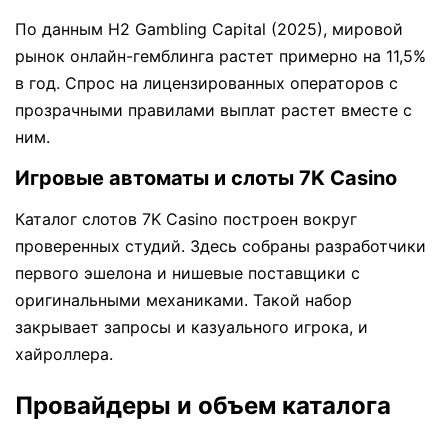
По данным H2 Gambling Capital (2025), мировой
рынок онлайн-гемблинга растет примерно на 11,5%
в год. Спрос на лицензированных операторов с
прозрачными правилами выплат растет вместе с
ним.
Игровые автоматы и слоты 7K Casino
Каталог слотов 7K Casino построен вокруг
проверенных студий. Здесь собраны разработчики
первого эшелона и нишевые поставщики с
оригинальными механиками. Такой набор
закрывает запросы и казуального игрока, и
хайроллера.
Провайдеры и объем каталога