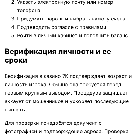
Указать электронную почту или номер
телефона
Придумать пароль и выбрать валюту счета
Подтвердить согласие с правилами
Войти в личный кабинет и пополнить баланс
Верификация личности и ее
сроки
Верификация в казино 7К подтверждает возраст и
личность игрока. Обычно она требуется перед
первым крупным выводом. Процедура защищает
аккаунт от мошенников и ускоряет последующие
выплаты.
Для проверки понадобятся документ с
фотографией и подтверждение адреса. Проверка