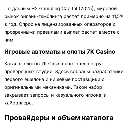
По данным H2 Gambling Capital (2025), мировой
рынок онлайн-гемблинга растет примерно на 11,5%
в год. Спрос на лицензированных операторов с
прозрачными правилами выплат растет вместе с
ним.
Игровые автоматы и слоты 7K Casino
Каталог слотов 7K Casino построен вокруг
проверенных студий. Здесь собраны разработчики
первого эшелона и нишевые поставщики с
оригинальными механиками. Такой набор
закрывает запросы и казуального игрока, и
хайроллера.
Провайдеры и объем каталога