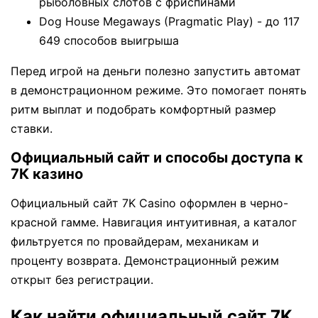
рыболовных слотов с фриспинами
Dog House Megaways (Pragmatic Play) - до 117
649 способов выигрыша
Перед игрой на деньги полезно запустить автомат
в демонстрационном режиме. Это помогает понять
ритм выплат и подобрать комфортный размер
ставки.
Официальный сайт и способы доступа к
7К казино
Официальный сайт 7K Casino оформлен в черно-
красной гамме. Навигация интуитивная, а каталог
фильтруется по провайдерам, механикам и
проценту возврата. Демонстрационный режим
открыт без регистрации.
Как найти официальный сайт 7K