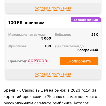
Условия получения
Бездепозитный
100 FS новичкам
Максимальная сумма:
Вейджер:
25X
5 000
Фриспины:
100
Действителен до:
Бессрочный
COPYCOD
Скопировать
Промокод:
Условия получения
Бренд 7K Casino вышел на рынок в 2023 году. За
короткий срок казино 7К заняло заметное место в
русскоязычном сегменте гемблинга. Каталог