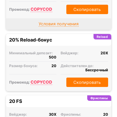
COPYCOD
Скопировать
Промокод:
Условия получения
Reload
20% Reload-бонус
Минимальный депозит:
Вейджер:
20X
500
Размер бонуса:
20
Действителен до:
Бессрочный
COPYCOD
Скопировать
Промокод:
Фриспины
20 FS
Вейджер:
30X
Фриспины:
20