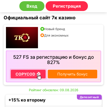
Вход
Регистрация
Официальный сайт 7к казино
Новый бренд
Для экономных
527 FS за регистрацию и бонус до
827%
COPYCOD
Получить бонус
Рейтинг обновлен: 09.08.2026
Депозитный
+15% ко второму