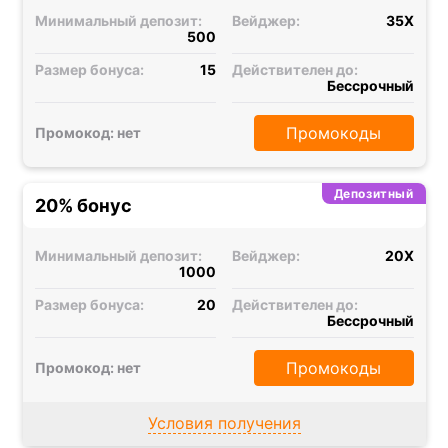
Минимальный депозит:
Вейджер:
35X
500
Размер бонуса:
15
Действителен до:
Бессрочный
Промокоды
Промокод: нет
Депозитный
20% бонус
Минимальный депозит:
Вейджер:
20X
1000
Размер бонуса:
20
Действителен до:
Бессрочный
Промокоды
Промокод: нет
Условия получения