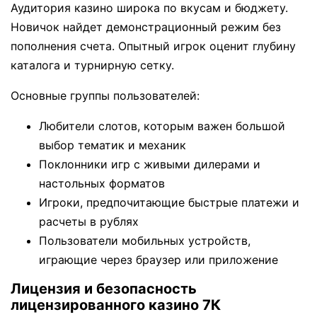
Аудитория казино широка по вкусам и бюджету.
Новичок найдет демонстрационный режим без
пополнения счета. Опытный игрок оценит глубину
каталога и турнирную сетку.
Основные группы пользователей:
Любители слотов, которым важен большой
выбор тематик и механик
Поклонники игр с живыми дилерами и
настольных форматов
Игроки, предпочитающие быстрые платежи и
расчеты в рублях
Пользователи мобильных устройств,
играющие через браузер или приложение
Лицензия и безопасность
лицензированного казино 7К