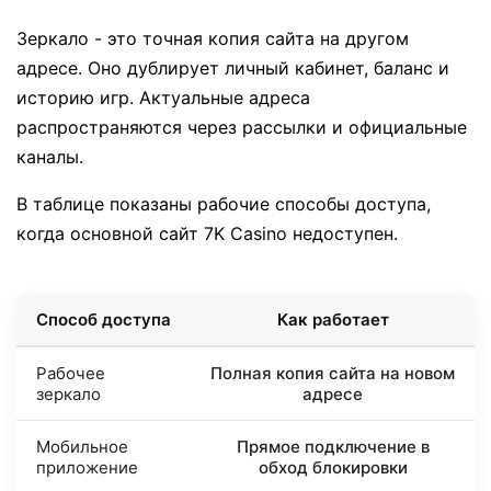
Зеркало - это точная копия сайта на другом
адресе. Оно дублирует личный кабинет, баланс и
историю игр. Актуальные адреса
распространяются через рассылки и официальные
каналы.
В таблице показаны рабочие способы доступа,
когда основной сайт 7K Casino недоступен.
Способ доступа
Как работает
Рабочее
Полная копия сайта на новом
зеркало
адресе
Мобильное
Прямое подключение в
приложение
обход блокировки