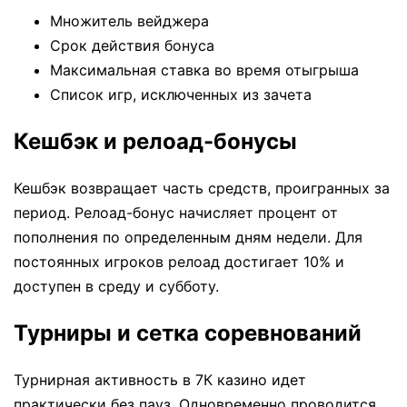
Множитель вейджера
Срок действия бонуса
Максимальная ставка во время отыгрыша
Список игр, исключенных из зачета
Кешбэк и релоад-бонусы
Кешбэк возвращает часть средств, проигранных за
период. Релоад-бонус начисляет процент от
пополнения по определенным дням недели. Для
постоянных игроков релоад достигает 10% и
доступен в среду и субботу.
Турниры и сетка соревнований
Турнирная активность в 7К казино идет
практически без пауз. Одновременно проводится