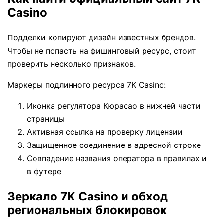
Casino
Подделки копируют дизайн известных брендов.
Чтобы не попасть на фишинговый ресурс, стоит
проверить несколько признаков.
Маркеры подлинного ресурса 7K Casino:
Иконка регулятора Кюрасао в нижней части
страницы
Активная ссылка на проверку лицензии
Защищенное соединение в адресной строке
Совпадение названия оператора в правилах и
в футере
Зеркало 7K Casino и обход
региональных блокировок