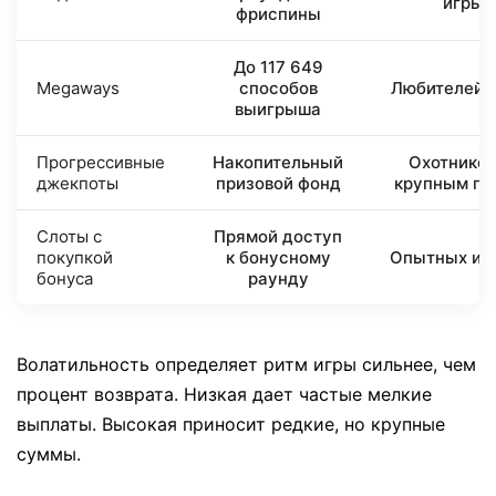
игры
фриспины
До 117 649
Megaways
способов
Любителей 
выигрыша
Прогрессивные
Накопительный
Охотников
джекпоты
призовой фонд
крупным пр
Слоты с
Прямой доступ
покупкой
к бонусному
Опытных иг
бонуса
раунду
Волатильность определяет ритм игры сильнее, чем
процент возврата. Низкая дает частые мелкие
выплаты. Высокая приносит редкие, но крупные
суммы.