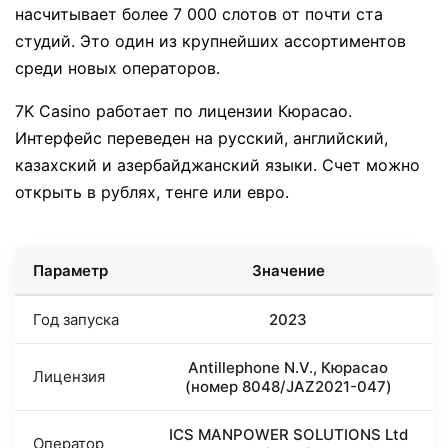
насчитывает более 7 000 слотов от почти ста
студий. Это один из крупнейших ассортиментов
среди новых операторов.
7K Casino работает по лицензии Кюрасао.
Интерфейс переведен на русский, английский,
казахский и азербайджанский языки. Счет можно
открыть в рублях, тенге или евро.
Параметр
Значение
Год запуска
2023
Antillephone N.V., Кюрасао
Лицензия
(номер 8048/JAZ2021-047)
ICS MANPOWER SOLUTIONS Ltd
Оператор