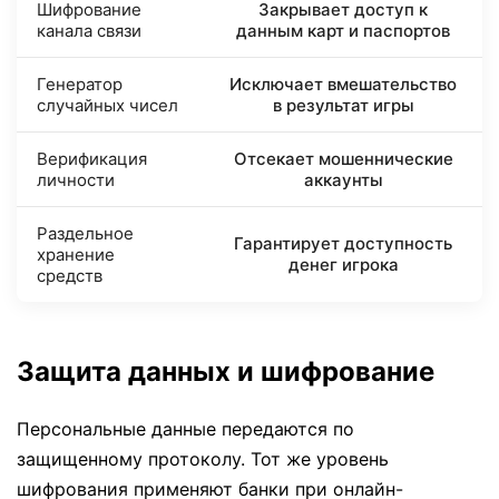
Шифрование
Закрывает доступ к
канала связи
данным карт и паспортов
Генератор
Исключает вмешательство
случайных чисел
в результат игры
Верификация
Отсекает мошеннические
личности
аккаунты
Раздельное
Гарантирует доступность
хранение
денег игрока
средств
Защита данных и шифрование
Персональные данные передаются по
защищенному протоколу. Тот же уровень
шифрования применяют банки при онлайн-