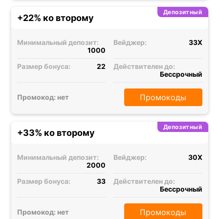
Депозитный
+22% ко второму
Минимальный депозит:
Вейджер:
33X
1000
Размер бонуса:
22
Действителен до:
Бессрочный
Промокоды
Промокод: нет
Депозитный
+33% ко второму
Минимальный депозит:
Вейджер:
30X
2000
Размер бонуса:
33
Действителен до:
Бессрочный
Промокоды
Промокод: нет