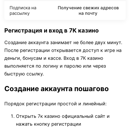
Подписка на
Получение свежих адресов
рассылку
на почту
Регистрация и вход в 7К казино
Создание аккаунта занимает не более двух минут.
После регистрации открывается доступ к игре на
деньги, бонусам и кассе. Вход в 7К казино
выполняется по логину и паролю или через
быструю ссылку.
Создание аккаунта пошагово
Порядок регистрации простой и линейный:
Открыть 7к казино официальный сайт и
нажать кнопку регистрации