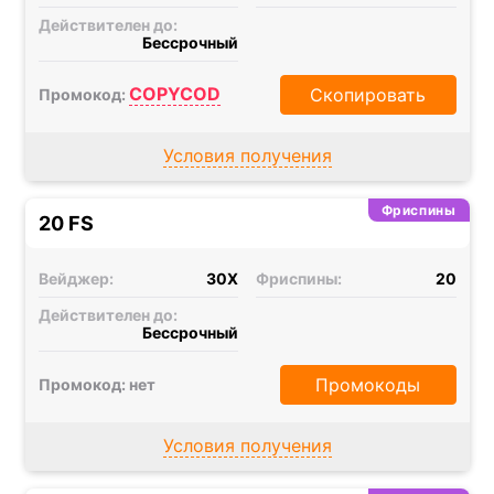
Действителен до:
Бессрочный
COPYCOD
Скопировать
Промокод:
Условия получения
Фриспины
20 FS
Вейджер:
30X
Фриспины:
20
Действителен до:
Бессрочный
Промокоды
Промокод: нет
Условия получения