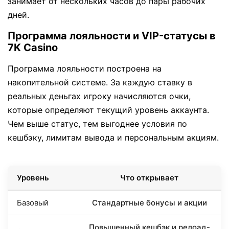
занимает от нескольких часов до пары рабочих
дней.
Программа лояльности и VIP-статусы в
7K Casino
Программа лояльности построена на
накопительной системе. За каждую ставку в
реальных деньгах игроку начисляются очки,
которые определяют текущий уровень аккаунта.
Чем выше статус, тем выгоднее условия по
кешбэку, лимитам вывода и персональным акциям.
Уровень
Что открывает
Базовый
Стандартные бонусы и акции
Повышенный кешбэк и релоад-