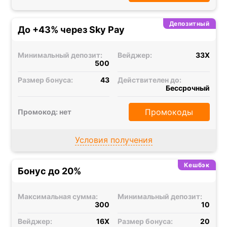
Депозитный
До +43% через Sky Pay
Минимальный депозит:
Вейджер:
33X
500
Размер бонуса:
43
Действителен до:
Бессрочный
Промокоды
Промокод: нет
Условия получения
Кешбэк
Бонус до 20%
Максимальная сумма:
Минимальный депозит:
300
10
Вейджер:
16X
Размер бонуса:
20