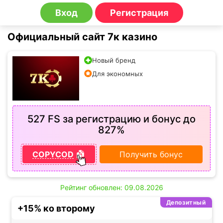
Вход
Регистрация
Официальный сайт 7к казино
Новый бренд
Для экономных
527 FS за регистрацию и бонус до
827%
COPYCOD
Получить бонус
Рейтинг обновлен: 09.08.2026
Депозитный
+15% ко второму