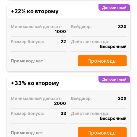
Депозитный
+22% ко второму
Минимальный депозит:
Вейджер:
33X
1000
Размер бонуса:
22
Действителен до:
Бессрочный
Промокоды
Промокод: нет
Депозитный
+33% ко второму
Минимальный депозит:
Вейджер:
30X
2000
Размер бонуса:
33
Действителен до:
Бессрочный
Промокоды
Промокод: нет