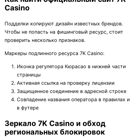
Casino
Подделки копируют дизайн известных брендов.
Чтобы не попасть на фишинговый ресурс, стоит
проверить несколько признаков.
Маркеры подлинного ресурса 7K Casino:
Иконка регулятора Кюрасао в нижней части
страницы
Активная ссылка на проверку лицензии
Защищенное соединение в адресной строке
Совпадение названия оператора в правилах и
в футере
Зеркало 7K Casino и обход
региональных блокировок