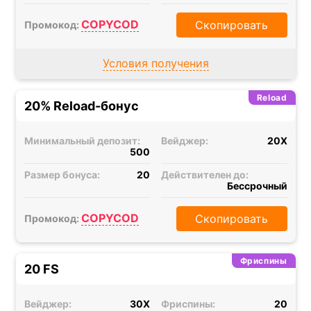
COPYCOD
Скопировать
Промокод:
Условия получения
Reload
20% Reload-бонус
Минимальный депозит:
Вейджер:
20X
500
Размер бонуса:
20
Действителен до:
Бессрочный
COPYCOD
Скопировать
Промокод:
Фриспины
20 FS
Вейджер:
30X
Фриспины:
20