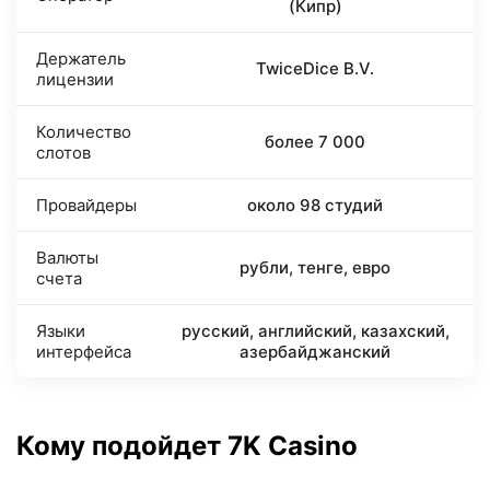
(Кипр)
Держатель
TwiceDice B.V.
лицензии
Количество
более 7 000
слотов
Провайдеры
около 98 студий
Валюты
рубли, тенге, евро
счета
Языки
русский, английский, казахский,
интерфейса
азербайджанский
Кому подойдет 7K Casino