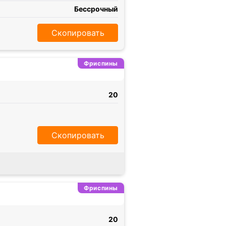
Бессрочный
Скопировать
Фриспины
20
Скопировать
Фриспины
20