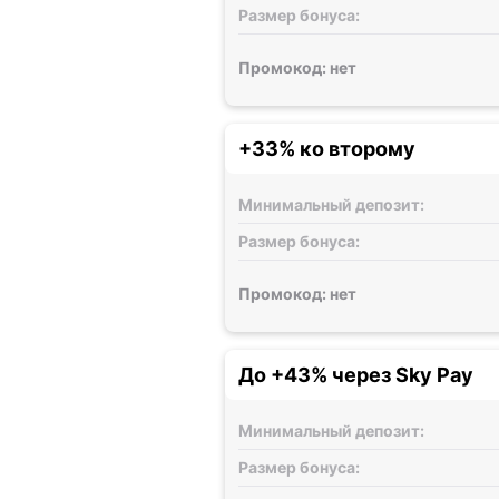
Размер бонуса:
Промокод: нет
+33% ко второму
Минимальный депозит:
Размер бонуса:
Промокод: нет
До +43% через Sky Pay
Минимальный депозит:
Размер бонуса: