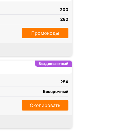
200
280
Промокоды
Бездепозитный
25X
Бессрочный
Скопировать