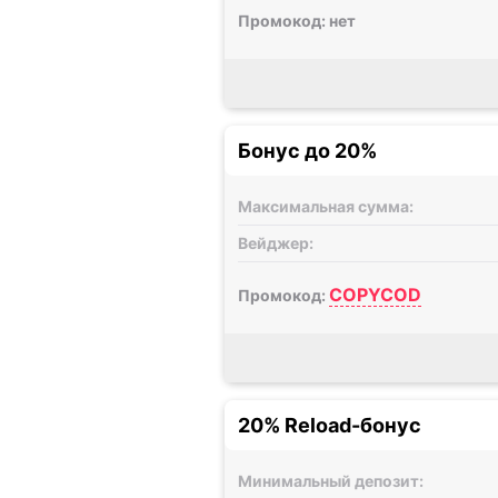
Промокод: нет
Бонус до 20%
Максимальная сумма:
Вейджер:
COPYCOD
Промокод:
20% Reload-бонус
Минимальный депозит: