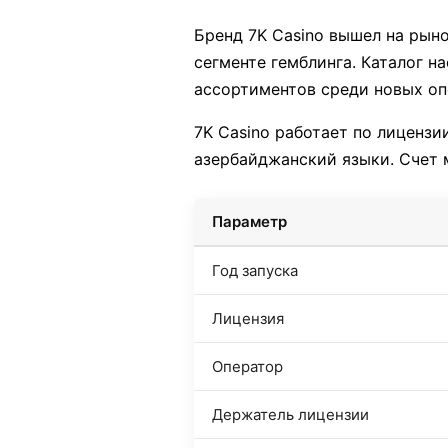
Бренд 7K Casino вышел на рыно
сегменте гемблинга. Каталог н
ассортиментов среди новых оп
7K Casino работает по лицензи
азербайджанский языки. Счет м
Параметр
Год запуска
Лицензия
Оператор
Держатель лицензии