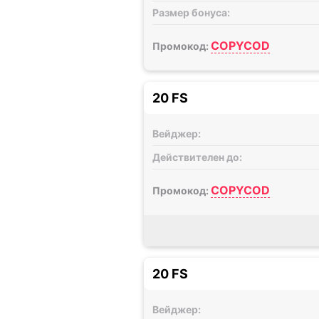
Размер бонуса:
COPYCOD
Промокод:
20 FS
Вейджер:
Действителен до:
COPYCOD
Промокод:
20 FS
Вейджер: