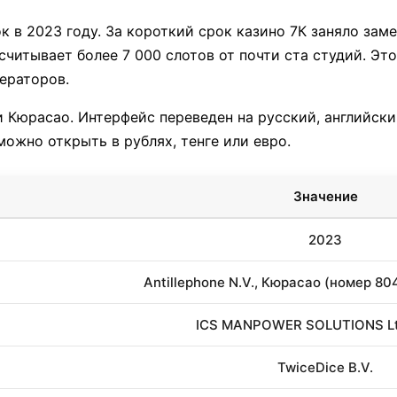
к в 2023 году. За короткий срок казино 7К заняло за
асчитывает более 7 000 слотов от почти ста студий. Эт
ераторов.
и Кюрасао. Интерфейс переведен на русский, английски
ожно открыть в рублях, тенге или евро.
Значение
2023
Antillephone N.V., Кюрасао (номер 8
ICS MANPOWER SOLUTIONS Lt
TwiceDice B.V.