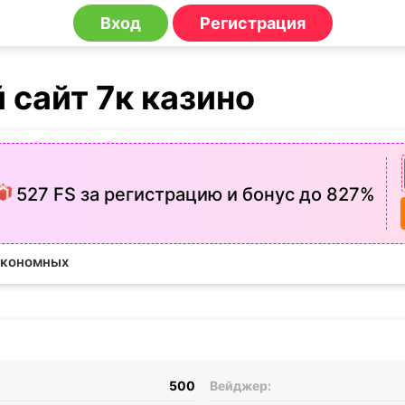
Вход
Регистрация
сайт 7к казино
527 FS за регистрацию и бонус до 827%
экономных
500
Вейджер: