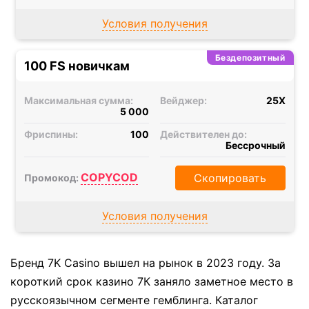
Условия получения
Бездепозитный
100 FS новичкам
Максимальная сумма:
Вейджер:
25X
5 000
Фриспины:
100
Действителен до:
Бессрочный
COPYCOD
Скопировать
Промокод:
Условия получения
Бренд 7K Casino вышел на рынок в 2023 году. За
короткий срок казино 7К заняло заметное место в
русскоязычном сегменте гемблинга. Каталог