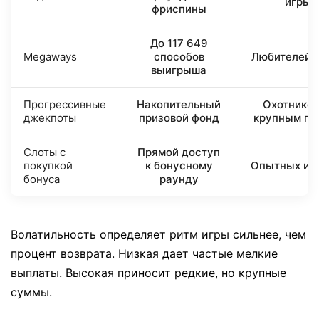
игры
фриспины
До 117 649
Megaways
способов
Любителей 
выигрыша
Прогрессивные
Накопительный
Охотников
джекпоты
призовой фонд
крупным пр
Слоты с
Прямой доступ
покупкой
к бонусному
Опытных иг
бонуса
раунду
Волатильность определяет ритм игры сильнее, чем
процент возврата. Низкая дает частые мелкие
выплаты. Высокая приносит редкие, но крупные
суммы.