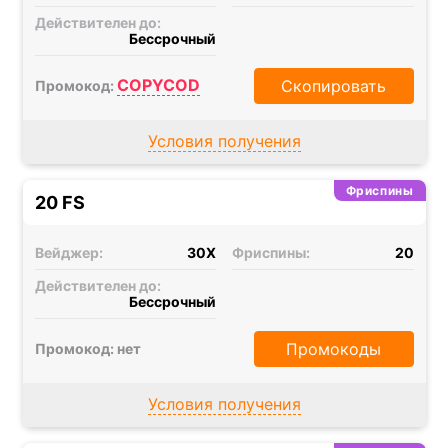
Действителен до:
Бессрочный
COPYCOD
Скопировать
Промокод:
Условия получения
Фриспины
20 FS
Вейджер:
30X
Фриспины:
20
Действителен до:
Бессрочный
Промокоды
Промокод: нет
Условия получения