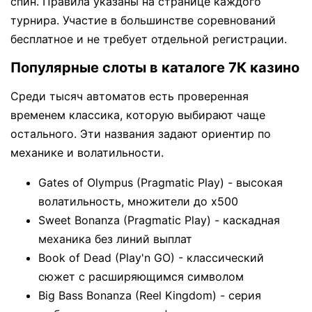
спин. Правила указаны на странице каждого
турнира. Участие в большинстве соревнований
бесплатное и не требует отдельной регистрации.
Популярные слоты в каталоге 7К казино
Среди тысяч автоматов есть проверенная
временем классика, которую выбирают чаще
остального. Эти названия задают ориентир по
механике и волатильности.
Gates of Olympus (Pragmatic Play) - высокая
волатильность, множители до x500
Sweet Bonanza (Pragmatic Play) - каскадная
механика без линий выплат
Book of Dead (Play'n GO) - классический
сюжет с расширяющимся символом
Big Bass Bonanza (Reel Kingdom) - серия