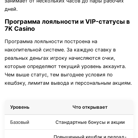
занимает от нескольких часов до пары рабочих
дней.
Программа лояльности и VIP-статусы в
7K Casino
Программа лояльности построена на
накопительной системе. За каждую ставку в
реальных деньгах игроку начисляются очки,
которые определяют текущий уровень аккаунта.
Чем выше статус, тем выгоднее условия по
кешбэку, лимитам вывода и персональным акциям.
Уровень
Что открывает
Базовый
Стандартные бонусы и акции
Повышенный кешбэк и релоад-