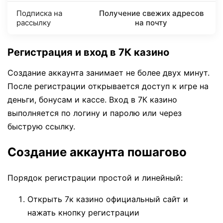
Подписка на
Получение свежих адресов
рассылку
на почту
Регистрация и вход в 7К казино
Создание аккаунта занимает не более двух минут.
После регистрации открывается доступ к игре на
деньги, бонусам и кассе. Вход в 7К казино
выполняется по логину и паролю или через
быструю ссылку.
Создание аккаунта пошагово
Порядок регистрации простой и линейный:
Открыть 7к казино официальный сайт и
нажать кнопку регистрации