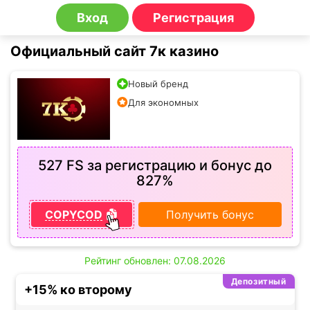
Вход
Регистрация
Официальный сайт 7к казино
Новый бренд
Для экономных
527 FS за регистрацию и бонус до
827%
COPYCOD
Получить бонус
Рейтинг обновлен: 07.08.2026
Депозитный
+15% ко второму