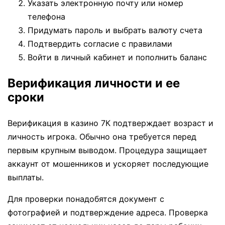
Указать электронную почту или номер
телефона
Придумать пароль и выбрать валюту счета
Подтвердить согласие с правилами
Войти в личный кабинет и пополнить баланс
Верификация личности и ее
сроки
Верификация в казино 7К подтверждает возраст и
личность игрока. Обычно она требуется перед
первым крупным выводом. Процедура защищает
аккаунт от мошенников и ускоряет последующие
выплаты.
Для проверки понадобятся документ с
фотографией и подтверждение адреса. Проверка