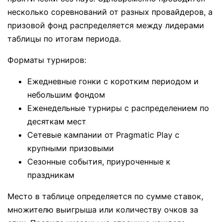
несколько соревнований от разных провайдеров, а
призовой фонд распределяется между лидерами
таблицы по итогам периода.
Форматы турниров:
Ежедневные гонки с коротким периодом и
небольшим фондом
Еженедельные турниры с распределением по
десяткам мест
Сетевые кампании от Pragmatic Play с
крупными призовыми
Сезонные события, приуроченные к
праздникам
Место в таблице определяется по сумме ставок,
множителю выигрыша или количеству очков за