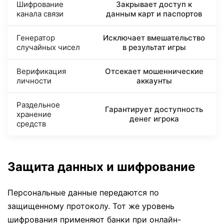
Шифрование
Закрывает доступ к
канала связи
данным карт и паспортов
Генератор
Исключает вмешательство
случайных чисел
в результат игры
Верификация
Отсекает мошеннические
личности
аккаунты
Раздельное
Гарантирует доступность
хранение
денег игрока
средств
Защита данных и шифрование
Персональные данные передаются по
защищенному протоколу. Тот же уровень
шифрования применяют банки при онлайн-