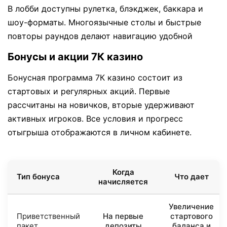
В лобби доступны рулетка, блэкджек, баккара и
шоу-форматы. Многоязычные столы и быстрые
повторы раундов делают навигацию удобной
Бонусы и акции 7К казино
Бонусная программа 7К казино состоит из
стартовых и регулярных акций. Первые
рассчитаны на новичков, вторые удерживают
активных игроков. Все условия и прогресс
отыгрыша отображаются в личном кабинете.
Когда
Тип бонуса
Что дает
начисляется
Увеличение
Приветственный
На первые
стартового
пакет
депозиты
баланса и