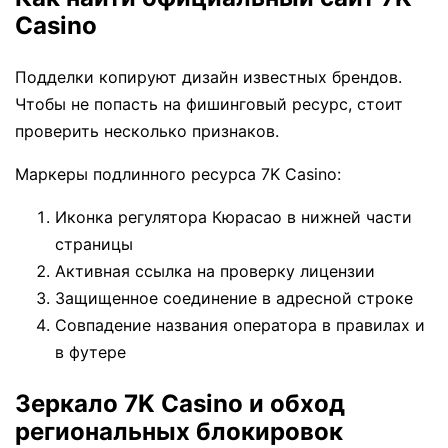
Casino
Подделки копируют дизайн известных брендов.
Чтобы не попасть на фишинговый ресурс, стоит
проверить несколько признаков.
Маркеры подлинного ресурса 7K Casino:
Иконка регулятора Кюрасао в нижней части
страницы
Активная ссылка на проверку лицензии
Защищенное соединение в адресной строке
Совпадение названия оператора в правилах и
в футере
Зеркало 7K Casino и обход
региональных блокировок