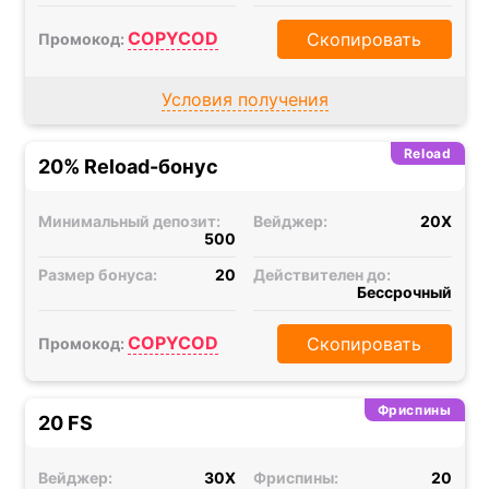
COPYCOD
Скопировать
Промокод:
Условия получения
Reload
20% Reload-бонус
Минимальный депозит:
Вейджер:
20X
500
Размер бонуса:
20
Действителен до:
Бессрочный
COPYCOD
Скопировать
Промокод:
Фриспины
20 FS
Вейджер:
30X
Фриспины:
20