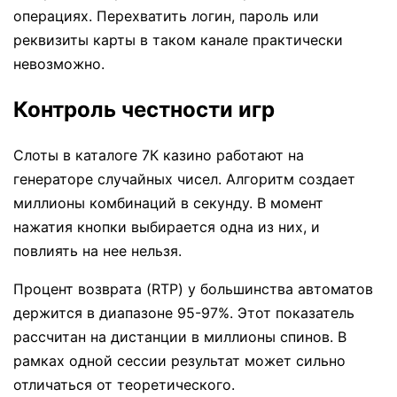
операциях. Перехватить логин, пароль или
реквизиты карты в таком канале практически
невозможно.
Контроль честности игр
Слоты в каталоге 7К казино работают на
генераторе случайных чисел. Алгоритм создает
миллионы комбинаций в секунду. В момент
нажатия кнопки выбирается одна из них, и
повлиять на нее нельзя.
Процент возврата (RTP) у большинства автоматов
держится в диапазоне 95-97%. Этот показатель
рассчитан на дистанции в миллионы спинов. В
рамках одной сессии результат может сильно
отличаться от теоретического.