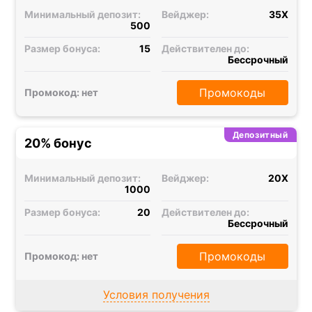
Минимальный депозит:
Вейджер:
35X
500
Размер бонуса:
15
Действителен до:
Бессрочный
Промокоды
Промокод: нет
Депозитный
20% бонус
Минимальный депозит:
Вейджер:
20X
1000
Размер бонуса:
20
Действителен до:
Бессрочный
Промокоды
Промокод: нет
Условия получения