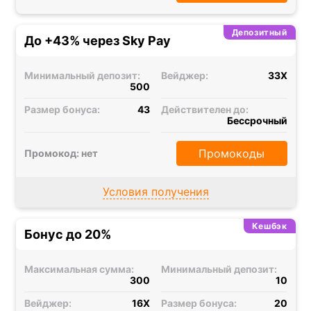
Депозитный
До +43% через Sky Pay
Минимальный депозит:
Вейджер:
33X
500
Размер бонуса:
43
Действителен до:
Бессрочный
Промокоды
Промокод: нет
Условия получения
Кешбэк
Бонус до 20%
Максимальная сумма:
Минимальный депозит:
300
10
Вейджер:
16X
Размер бонуса:
20