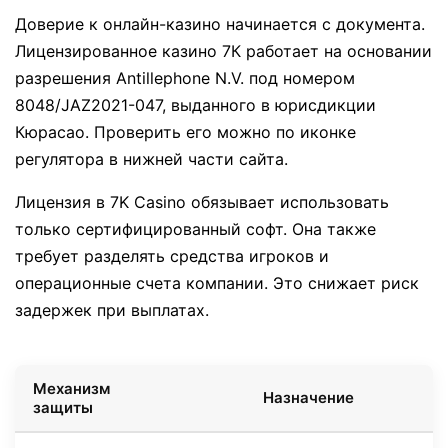
Доверие к онлайн-казино начинается с документа.
Лицензированное казино 7К работает на основании
разрешения Antillephone N.V. под номером
8048/JAZ2021-047, выданного в юрисдикции
Кюрасао. Проверить его можно по иконке
регулятора в нижней части сайта.
Лицензия в 7K Casino обязывает использовать
только сертифицированный софт. Она также
требует разделять средства игроков и
операционные счета компании. Это снижает риск
задержек при выплатах.
Механизм
Назначение
защиты