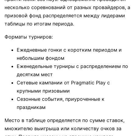
несколько соревнований от разных провайдеров, а
призовой фонд распределяется между лидерами
таблицы по итогам периода.
Форматы турниров:
Ежедневные гонки с коротким периодом и
небольшим фондом
Еженедельные турниры с распределением по
десяткам мест
Сетевые кампании от Pragmatic Play с
крупными призовыми
Сезонные события, приуроченные к
праздникам
Место в таблице определяется по сумме ставок,
множителю выигрыша или количеству очков за