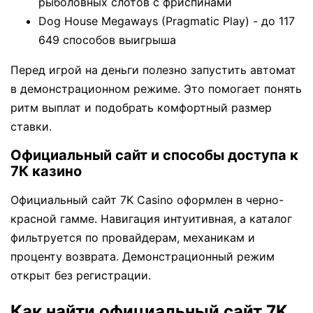
рыболовных слотов с фриспинами
Dog House Megaways (Pragmatic Play) - до 117
649 способов выигрыша
Перед игрой на деньги полезно запустить автомат
в демонстрационном режиме. Это помогает понять
ритм выплат и подобрать комфортный размер
ставки.
Официальный сайт и способы доступа к
7К казино
Официальный сайт 7K Casino оформлен в черно-
красной гамме. Навигация интуитивная, а каталог
фильтруется по провайдерам, механикам и
проценту возврата. Демонстрационный режим
открыт без регистрации.
Как найти официальный сайт 7K