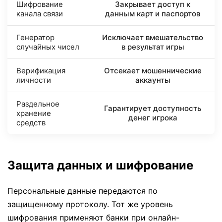
Шифрование
Закрывает доступ к
канала связи
данным карт и паспортов
Генератор
Исключает вмешательство
случайных чисел
в результат игры
Верификация
Отсекает мошеннические
личности
аккаунты
Раздельное
Гарантирует доступность
хранение
денег игрока
средств
Защита данных и шифрование
Персональные данные передаются по
защищенному протоколу. Тот же уровень
шифрования применяют банки при онлайн-