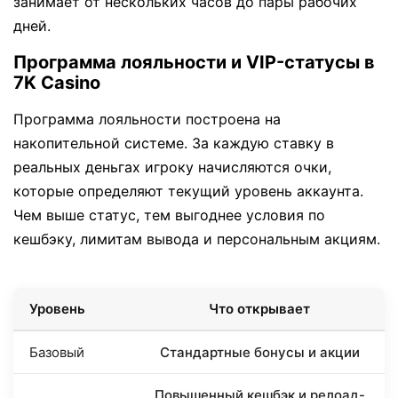
занимает от нескольких часов до пары рабочих
дней.
Программа лояльности и VIP-статусы в
7K Casino
Программа лояльности построена на
накопительной системе. За каждую ставку в
реальных деньгах игроку начисляются очки,
которые определяют текущий уровень аккаунта.
Чем выше статус, тем выгоднее условия по
кешбэку, лимитам вывода и персональным акциям.
Уровень
Что открывает
Базовый
Стандартные бонусы и акции
Повышенный кешбэк и релоад-