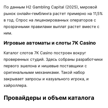
По данным H2 Gambling Capital (2025), мировой
рынок онлайн-гемблинга растет примерно на 11,5%
в год. Спрос на лицензированных операторов с
прозрачными правилами выплат растет вместе с
ним.
Игровые автоматы и слоты 7K Casino
Каталог слотов 7K Casino построен вокруг
проверенных студий. Здесь собраны разработчики
первого эшелона и нишевые поставщики с
оригинальными механиками. Такой набор
закрывает запросы и казуального игрока, и
хайроллера.
Провайдеры и объем каталога