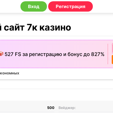
Вход
Регистрация
сайт 7к казино
527 FS за регистрацию и бонус до 827%
экономных
500
Вейджер: