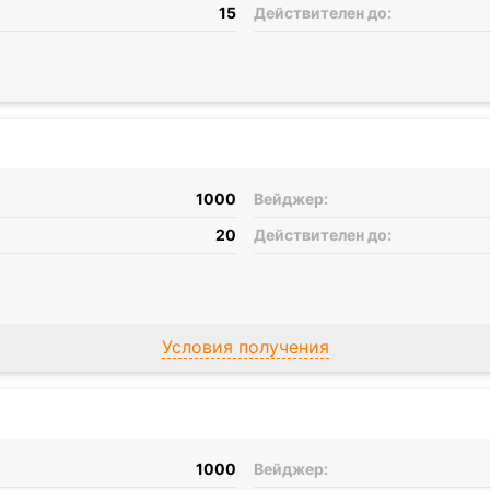
15
Действителен до:
1000
Вейджер:
20
Действителен до:
Условия получения
1000
Вейджер: