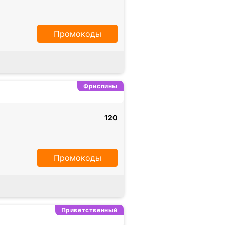
Промокоды
Фриспины
120
Промокоды
Приветственный