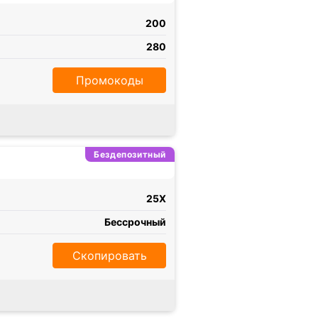
200
280
Промокоды
Бездепозитный
25X
Бессрочный
Скопировать