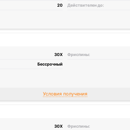
20
Действителен до:
30X
Фриспины:
Бессрочный
Условия получения
30X
Фриспины: