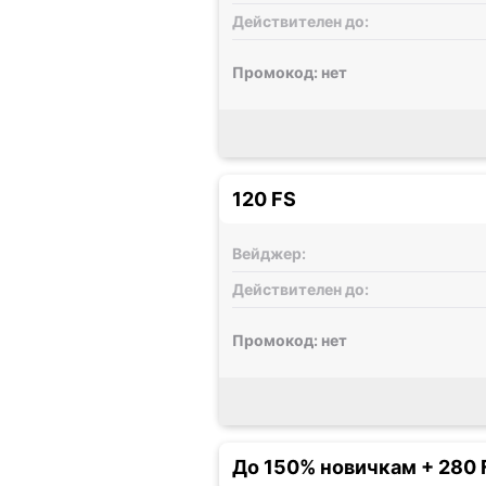
Действителен до:
Промокод: нет
120 FS
Вейджер:
Действителен до:
Промокод: нет
До 150% новичкам + 280 