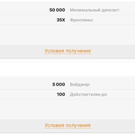
50 000
Минимальный депозит:
35X
Фриспины:
Условия получения
5 000
Вейджер:
100
Действителен до:
Условия получения