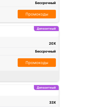
Бессрочный
Промокоды
Депозитный
20X
Бессрочный
Промокоды
Депозитный
33X