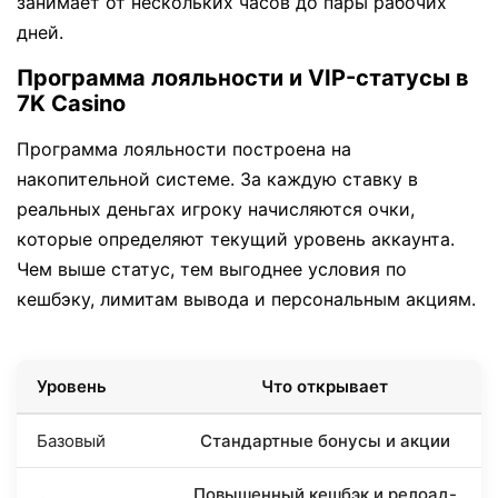
занимает от нескольких часов до пары рабочих
дней.
Программа лояльности и VIP-статусы в
7K Casino
Программа лояльности построена на
накопительной системе. За каждую ставку в
реальных деньгах игроку начисляются очки,
которые определяют текущий уровень аккаунта.
Чем выше статус, тем выгоднее условия по
кешбэку, лимитам вывода и персональным акциям.
Уровень
Что открывает
Базовый
Стандартные бонусы и акции
Повышенный кешбэк и релоад-