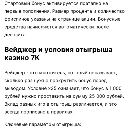
Стартовый бонус активируется поэтапно на
первые пополнения. Размер процента и количество
фриспинов указаны на странице акции. Бонусные
средства начисляются автоматически после
депозита.
Вейджер и условия отыгрыша
казино 7К
Вейджер - это множитель, который показывает,
сколько раз нужно прокрутить бонус перед
выводом. Условие x25 означает, что бонус в 1 000
рублей нужно проставить на сумму 25 000 рублей.
Вклад разных игр в отыгрыш различается, и это
всегда прописано в правилах.
Ключевые параметры отыгрыша: