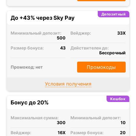
Депозитный
До +43% через Sky Pay
Минимальный депозит:
Вейджер:
33X
500
Размер бонуса:
43
Действителен до:
Бессрочный
Промокоды
Промокод: нет
Условия получения
Кешбэк
Бонус до 20%
Максимальная сумма:
Минимальный депозит:
300
10
Вейджер:
16X
Размер бонуса:
20