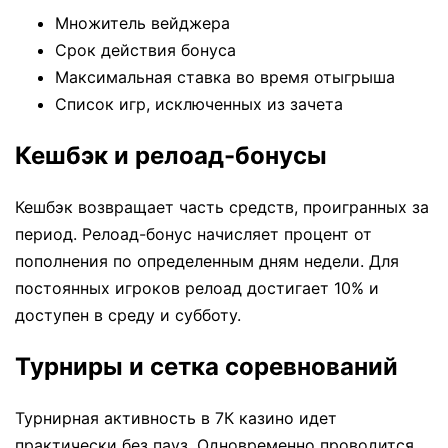
Множитель вейджера
Срок действия бонуса
Максимальная ставка во время отыгрыша
Список игр, исключенных из зачета
Кешбэк и релоад-бонусы
Кешбэк возвращает часть средств, проигранных за
период. Релоад-бонус начисляет процент от
пополнения по определенным дням недели. Для
постоянных игроков релоад достигает 10% и
доступен в среду и субботу.
Турниры и сетка соревнований
Турнирная активность в 7К казино идет
практически без пауз. Одновременно проводится