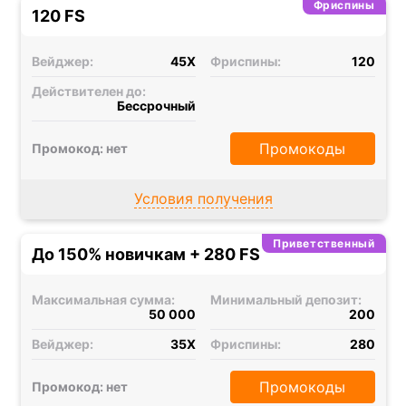
Фриспины
120 FS
Вейджер:
45X
Фриспины:
120
Действителен до:
Бессрочный
Промокоды
Промокод: нет
Условия получения
Приветственный
До 150% новичкам + 280 FS
Максимальная сумма:
Минимальный депозит:
50 000
200
Вейджер:
35X
Фриспины:
280
Промокоды
Промокод: нет