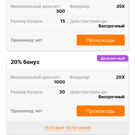
Минимальный депозит:
Вейджер:
35X
500
Размер бонуса:
15
Действителен до:
Бессрочный
Промокоды
Промокод: нет
Депозитный
20% бонус
Минимальный депозит:
Вейджер:
20X
1000
Размер бонуса:
20
Действителен до:
Бессрочный
Промокоды
Промокод: нет
Условия получения