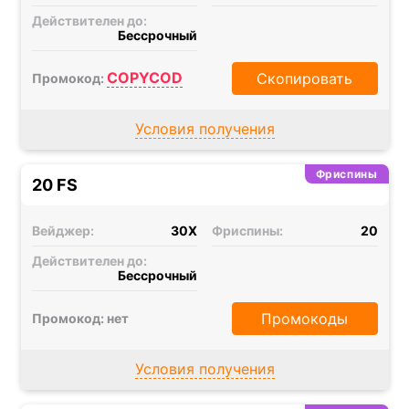
Действителен до:
Бессрочный
COPYCOD
Скопировать
Промокод:
Условия получения
Фриспины
20 FS
Вейджер:
30X
Фриспины:
20
Действителен до:
Бессрочный
Промокоды
Промокод: нет
Условия получения