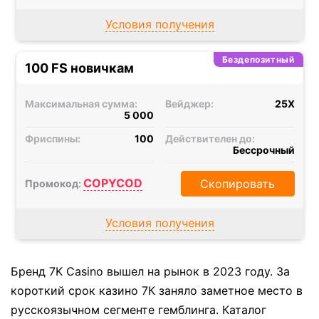
Условия получения
Бездепозитный
100 FS новичкам
Максимальная сумма:
Вейджер:
25X
5 000
Фриспины:
100
Действителен до:
Бессрочный
COPYCOD
Скопировать
Промокод:
Условия получения
Бренд 7K Casino вышел на рынок в 2023 году. За
короткий срок казино 7К заняло заметное место в
русскоязычном сегменте гемблинга. Каталог