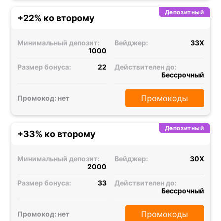
Депозитный
+22% ко второму
Минимальный депозит:
Вейджер:
33X
1000
Размер бонуса:
22
Действителен до:
Бессрочный
Промокоды
Промокод: нет
Депозитный
+33% ко второму
Минимальный депозит:
Вейджер:
30X
2000
Размер бонуса:
33
Действителен до:
Бессрочный
Промокоды
Промокод: нет