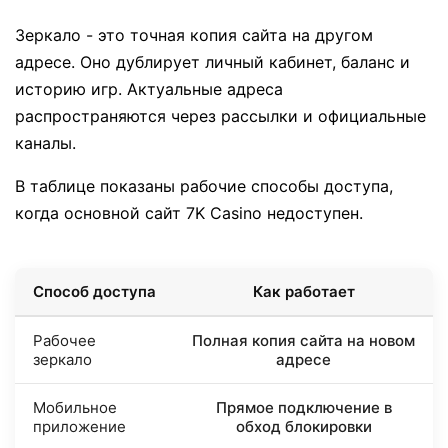
Зеркало - это точная копия сайта на другом
адресе. Оно дублирует личный кабинет, баланс и
историю игр. Актуальные адреса
распространяются через рассылки и официальные
каналы.
В таблице показаны рабочие способы доступа,
когда основной сайт 7K Casino недоступен.
Способ доступа
Как работает
Рабочее
Полная копия сайта на новом
зеркало
адресе
Мобильное
Прямое подключение в
приложение
обход блокировки