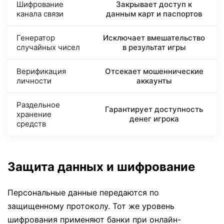
Шифрование
Закрывает доступ к
канала связи
данным карт и паспортов
Генератор
Исключает вмешательство
случайных чисел
в результат игры
Верификация
Отсекает мошеннические
личности
аккаунты
Раздельное
Гарантирует доступность
хранение
денег игрока
средств
Защита данных и шифрование
Персональные данные передаются по
защищенному протоколу. Тот же уровень
шифрования применяют банки при онлайн-