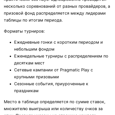
несколько соревнований от разных провайдеров, а
призовой фонд распределяется между лидерами
таблицы по итогам периода.
Форматы турниров:
Ежедневные гонки с коротким периодом и
небольшим фондом
Еженедельные турниры с распределением по
десяткам мест
Сетевые кампании от Pragmatic Play с
крупными призовыми
Сезонные события, приуроченные к
праздникам
Место в таблице определяется по сумме ставок,
множителю выигрыша или количеству очков за