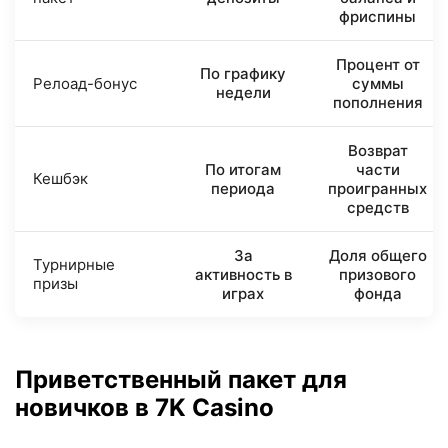
фриспины
Процент от
По графику
Релоад-бонус
суммы
недели
пополнения
Возврат
По итогам
части
Кешбэк
периода
проигранных
средств
За
Доля общего
Турнирные
активность в
призового
призы
играх
фонда
Приветственный пакет для
новичков в 7K Casino