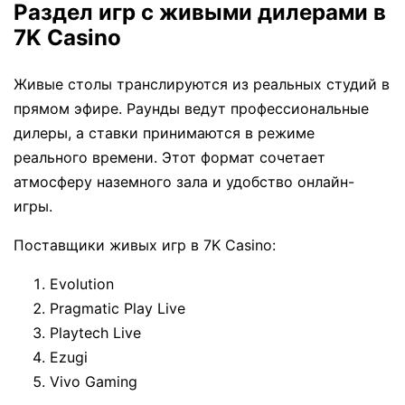
Раздел игр с живыми дилерами в
7K Casino
Живые столы транслируются из реальных студий в
прямом эфире. Раунды ведут профессиональные
дилеры, а ставки принимаются в режиме
реального времени. Этот формат сочетает
атмосферу наземного зала и удобство онлайн-
игры.
Поставщики живых игр в 7K Casino:
Evolution
Pragmatic Play Live
Playtech Live
Ezugi
Vivo Gaming