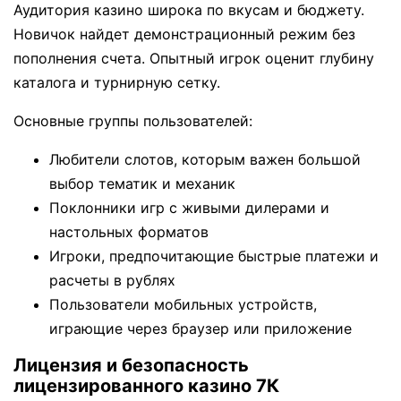
Аудитория казино широка по вкусам и бюджету.
Новичок найдет демонстрационный режим без
пополнения счета. Опытный игрок оценит глубину
каталога и турнирную сетку.
Основные группы пользователей:
Любители слотов, которым важен большой
выбор тематик и механик
Поклонники игр с живыми дилерами и
настольных форматов
Игроки, предпочитающие быстрые платежи и
расчеты в рублях
Пользователи мобильных устройств,
играющие через браузер или приложение
Лицензия и безопасность
лицензированного казино 7К