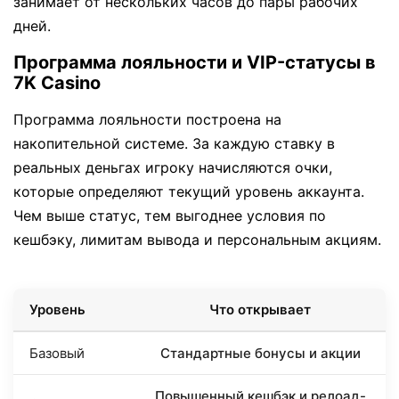
занимает от нескольких часов до пары рабочих
дней.
Программа лояльности и VIP-статусы в
7K Casino
Программа лояльности построена на
накопительной системе. За каждую ставку в
реальных деньгах игроку начисляются очки,
которые определяют текущий уровень аккаунта.
Чем выше статус, тем выгоднее условия по
кешбэку, лимитам вывода и персональным акциям.
Уровень
Что открывает
Базовый
Стандартные бонусы и акции
Повышенный кешбэк и релоад-