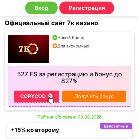
Вход
Регистрация
Официальный сайт 7к казино
Новый бренд
Для экономных
527 FS за регистрацию и бонус до
827%
COPYCOD
Получить бонус
Рейтинг обновлен: 09.08.2026
Депозитный
+15% ко второму