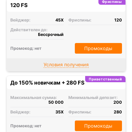
Фриспины
120 FS
Вейджер:
45X
Фриспины:
120
Действителен до:
Бессрочный
Промокоды
Промокод: нет
Условия получения
Приветственный
До 150% новичкам + 280 FS
Максимальная сумма:
Минимальный депозит:
50 000
200
Вейджер:
35X
Фриспины:
280
Промокоды
Промокод: нет