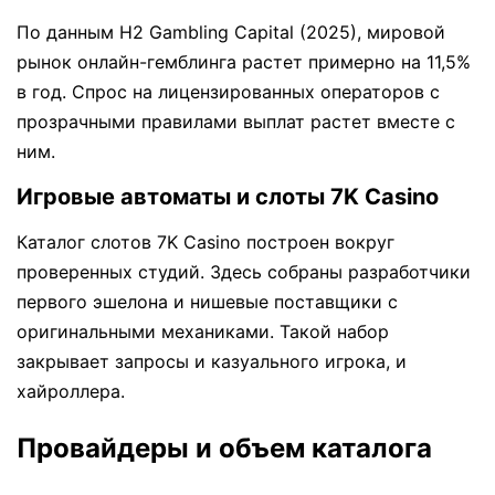
По данным H2 Gambling Capital (2025), мировой
рынок онлайн-гемблинга растет примерно на 11,5%
в год. Спрос на лицензированных операторов с
прозрачными правилами выплат растет вместе с
ним.
Игровые автоматы и слоты 7K Casino
Каталог слотов 7K Casino построен вокруг
проверенных студий. Здесь собраны разработчики
первого эшелона и нишевые поставщики с
оригинальными механиками. Такой набор
закрывает запросы и казуального игрока, и
хайроллера.
Провайдеры и объем каталога