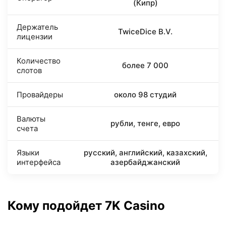
(Кипр)
Держатель
TwiceDice B.V.
лицензии
Количество
более 7 000
слотов
Провайдеры
около 98 студий
Валюты
рубли, тенге, евро
счета
Языки
русский, английский, казахский,
интерфейса
азербайджанский
Кому подойдет 7K Casino