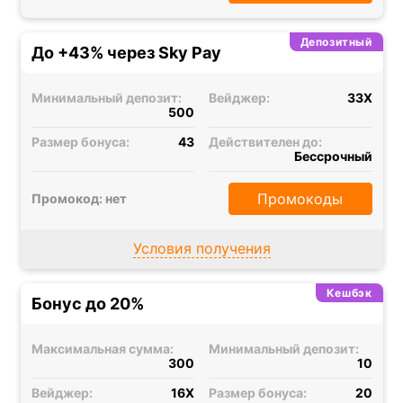
Депозитный
До +43% через Sky Pay
Минимальный депозит:
Вейджер:
33X
500
Размер бонуса:
43
Действителен до:
Бессрочный
Промокоды
Промокод: нет
Условия получения
Кешбэк
Бонус до 20%
Максимальная сумма:
Минимальный депозит:
300
10
Вейджер:
16X
Размер бонуса:
20