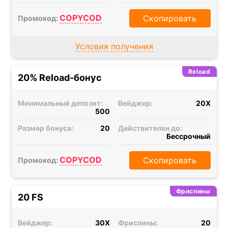
COPYCOD
Скопировать
Промокод:
Условия получения
Reload
20% Reload-бонус
Минимальный депозит:
Вейджер:
20X
500
Размер бонуса:
20
Действителен до:
Бессрочный
COPYCOD
Скопировать
Промокод:
Фриспины
20 FS
Вейджер:
30X
Фриспины:
20