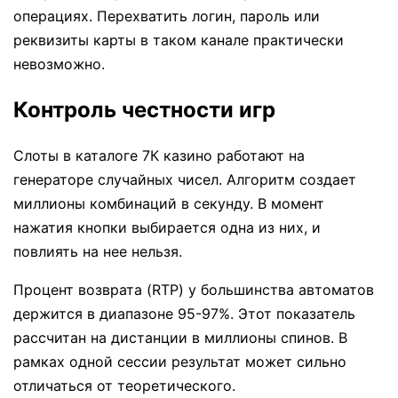
операциях. Перехватить логин, пароль или
реквизиты карты в таком канале практически
невозможно.
Контроль честности игр
Слоты в каталоге 7К казино работают на
генераторе случайных чисел. Алгоритм создает
миллионы комбинаций в секунду. В момент
нажатия кнопки выбирается одна из них, и
повлиять на нее нельзя.
Процент возврата (RTP) у большинства автоматов
держится в диапазоне 95-97%. Этот показатель
рассчитан на дистанции в миллионы спинов. В
рамках одной сессии результат может сильно
отличаться от теоретического.