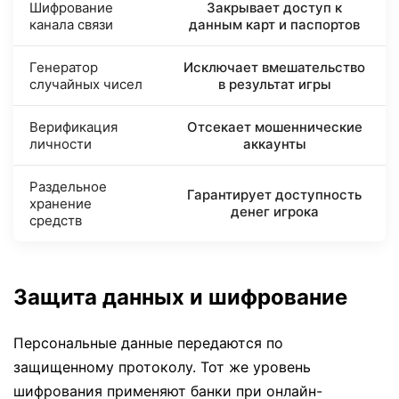
Шифрование
Закрывает доступ к
канала связи
данным карт и паспортов
Генератор
Исключает вмешательство
случайных чисел
в результат игры
Верификация
Отсекает мошеннические
личности
аккаунты
Раздельное
Гарантирует доступность
хранение
денег игрока
средств
Защита данных и шифрование
Персональные данные передаются по
защищенному протоколу. Тот же уровень
шифрования применяют банки при онлайн-