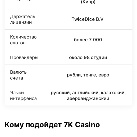
(Кипр)
Держатель
TwiceDice B.V.
лицензии
Количество
более 7 000
слотов
Провайдеры
около 98 студий
Валюты
рубли, тенге, евро
счета
Языки
русский, английский, казахский,
интерфейса
азербайджанский
Кому подойдет 7K Casino