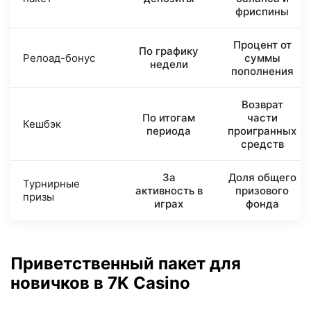
фриспины
Процент от
По графику
Релоад-бонус
суммы
недели
пополнения
Возврат
По итогам
части
Кешбэк
периода
проигранных
средств
За
Доля общего
Турнирные
активность в
призового
призы
играх
фонда
Приветственный пакет для
новичков в 7K Casino