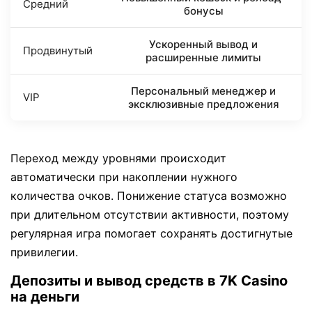
Средний
бонусы
Ускоренный вывод и
Продвинутый
расширенные лимиты
Персональный менеджер и
VIP
эксклюзивные предложения
Переход между уровнями происходит
автоматически при накоплении нужного
количества очков. Понижение статуса возможно
при длительном отсутствии активности, поэтому
регулярная игра помогает сохранять достигнутые
привилегии.
Депозиты и вывод средств в 7K Casino
на деньги