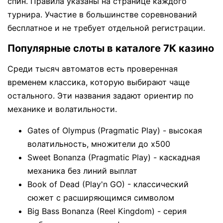
спин. Правила указаны на странице каждого
турнира. Участие в большинстве соревнований
бесплатное и не требует отдельной регистрации.
Популярные слоты в каталоге 7К казино
Среди тысяч автоматов есть проверенная
временем классика, которую выбирают чаще
остального. Эти названия задают ориентир по
механике и волатильности.
Gates of Olympus (Pragmatic Play) - высокая
волатильность, множители до x500
Sweet Bonanza (Pragmatic Play) - каскадная
механика без линий выплат
Book of Dead (Play'n GO) - классический
сюжет с расширяющимся символом
Big Bass Bonanza (Reel Kingdom) - серия