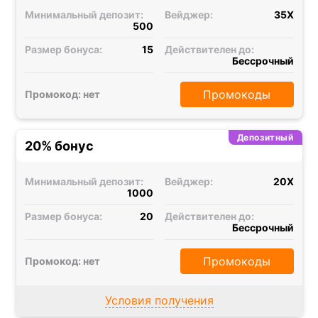
Минимальный депозит:
Вейджер:
35X
500
Размер бонуса:
15
Действителен до:
Бессрочный
Промокоды
Промокод: нет
Депозитный
20% бонус
Минимальный депозит:
Вейджер:
20X
1000
Размер бонуса:
20
Действителен до:
Бессрочный
Промокоды
Промокод: нет
Условия получения