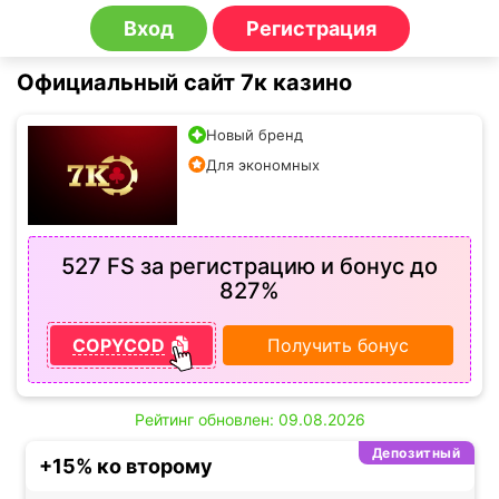
Вход
Регистрация
Официальный сайт 7к казино
Новый бренд
Для экономных
527 FS за регистрацию и бонус до
827%
COPYCOD
Получить бонус
Рейтинг обновлен: 09.08.2026
Депозитный
+15% ко второму