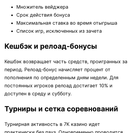
Множитель вейджера
Срок действия бонуса
Максимальная ставка во время отыгрыша
Список игр, исключенных из зачета
Кешбэк и релоад-бонусы
Кешбэк возвращает часть средств, проигранных за
период. Релоад-бонус начисляет процент от
пополнения по определенным дням недели. Для
постоянных игроков релоад достигает 10% и
доступен в среду и субботу.
Турниры и сетка соревнований
Турнирная активность в 7К казино идет
практически без пауз. Одновременно проводится