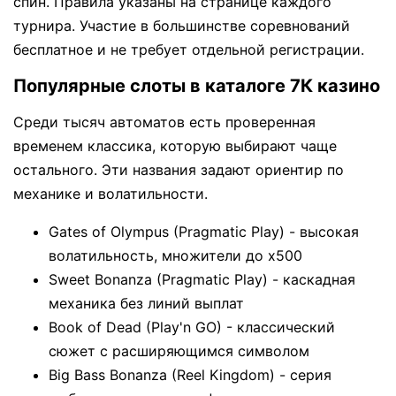
спин. Правила указаны на странице каждого
турнира. Участие в большинстве соревнований
бесплатное и не требует отдельной регистрации.
Популярные слоты в каталоге 7К казино
Среди тысяч автоматов есть проверенная
временем классика, которую выбирают чаще
остального. Эти названия задают ориентир по
механике и волатильности.
Gates of Olympus (Pragmatic Play) - высокая
волатильность, множители до x500
Sweet Bonanza (Pragmatic Play) - каскадная
механика без линий выплат
Book of Dead (Play'n GO) - классический
сюжет с расширяющимся символом
Big Bass Bonanza (Reel Kingdom) - серия