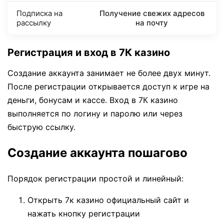
Подписка на
Получение свежих адресов
рассылку
на почту
Регистрация и вход в 7К казино
Создание аккаунта занимает не более двух минут.
После регистрации открывается доступ к игре на
деньги, бонусам и кассе. Вход в 7К казино
выполняется по логину и паролю или через
быструю ссылку.
Создание аккаунта пошагово
Порядок регистрации простой и линейный:
Открыть 7к казино официальный сайт и
нажать кнопку регистрации