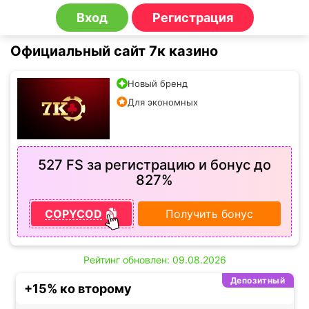
Вход
Регистрация
Официальный сайт 7к казино
Новый бренд
Для экономных
527 FS за регистрацию и бонус до
827%
COPYCOD
Получить бонус
Рейтинг обновлен: 09.08.2026
Депозитный
+15% ко второму