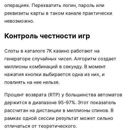
операциях. Перехватить логин, пароль или
реквизиты карты в таком канале практически
невозможно.
Контроль честности игр
Слоты в каталоге 7К казино работают на
генераторе случайных чисел. Алгоритм создает
миллионы комбинаций в секунду. В момент
нажатия кнопки выбирается одна из них, и
повлиять на нее нельзя.
Процент возврата (RTP) у большинства автоматов
держится в диапазоне 95-97%. Этот показатель
рассчитан на дистанции в миллионы спинов. В
рамках одной сессии результат может сильно
отличаться от теоретического.