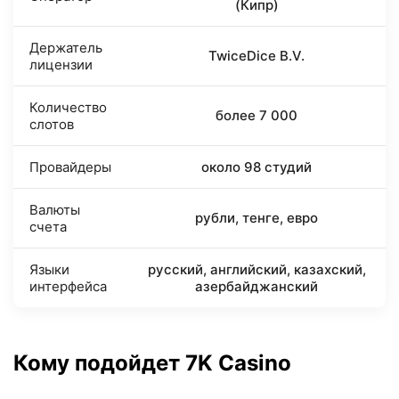
(Кипр)
Держатель
TwiceDice B.V.
лицензии
Количество
более 7 000
слотов
Провайдеры
около 98 студий
Валюты
рубли, тенге, евро
счета
Языки
русский, английский, казахский,
интерфейса
азербайджанский
Кому подойдет 7K Casino