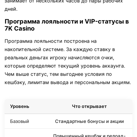
занимает от нескольких часов до пары рабочих
дней.
Программа лояльности и VIP-статусы в
7K Casino
Программа лояльности построена на
накопительной системе. За каждую ставку в
реальных деньгах игроку начисляются очки,
которые определяют текущий уровень аккаунта.
Чем выше статус, тем выгоднее условия по
кешбэку, лимитам вывода и персональным акциям.
Уровень
Что открывает
Базовый
Стандартные бонусы и акции
Повышенный кешбэк и релоад-