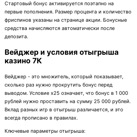
Стартовый бонус активируется поэтапно на
первые пополнения. Размер процента и количество
фриспинов указаны на странице акции. Бонусные
средства начисляются автоматически после
депозита.
Вейджер и условия отыгрыша
казино 7К
Вейджер - это множитель, который показывает,
сколько раз нужно прокрутить бонус перед
выводом. Условие x25 означает, что бонус в 1 000
рублей нужно проставить на сумму 25 000 рублей.
Вклад разных игр в отыгрыш различается, и это
всегда прописано в правилах.
Ключевые параметры отыгрыша: