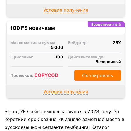
Условия получения
Бездепозитный
100 FS новичкам
Максимальная сумма:
Вейджер:
25X
5 000
Фриспины:
100
Действителен до:
Бессрочный
COPYCOD
Скопировать
Промокод:
Условия получения
Бренд 7K Casino вышел на рынок в 2023 году. За
короткий срок казино 7К заняло заметное место в
русскоязычном сегменте гемблинга. Каталог