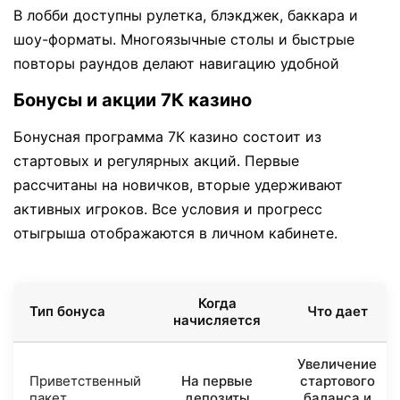
В лобби доступны рулетка, блэкджек, баккара и
шоу-форматы. Многоязычные столы и быстрые
повторы раундов делают навигацию удобной
Бонусы и акции 7К казино
Бонусная программа 7К казино состоит из
стартовых и регулярных акций. Первые
рассчитаны на новичков, вторые удерживают
активных игроков. Все условия и прогресс
отыгрыша отображаются в личном кабинете.
Когда
Тип бонуса
Что дает
начисляется
Увеличение
Приветственный
На первые
стартового
пакет
депозиты
баланса и