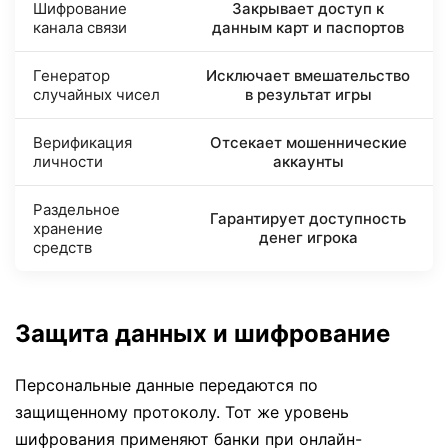
Шифрование
Закрывает доступ к
канала связи
данным карт и паспортов
Генератор
Исключает вмешательство
случайных чисел
в результат игры
Верификация
Отсекает мошеннические
личности
аккаунты
Раздельное
Гарантирует доступность
хранение
денег игрока
средств
Защита данных и шифрование
Персональные данные передаются по
защищенному протоколу. Тот же уровень
шифрования применяют банки при онлайн-