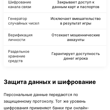
Шифрование
Закрывает доступ к
канала связи
данным карт и паспортов
Генератор
Исключает вмешательство
случайных чисел
в результат игры
Верификация
Отсекает мошеннические
личности
аккаунты
Раздельное
Гарантирует доступность
хранение
денег игрока
средств
Защита данных и шифрование
Персональные данные передаются по
защищенному протоколу. Тот же уровень
шифрования применяют банки при онлайн-