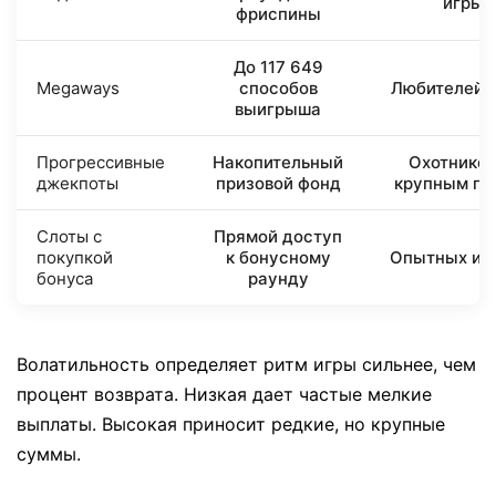
игры
фриспины
До 117 649
Megaways
способов
Любителей 
выигрыша
Прогрессивные
Накопительный
Охотников
джекпоты
призовой фонд
крупным пр
Слоты с
Прямой доступ
покупкой
к бонусному
Опытных иг
бонуса
раунду
Волатильность определяет ритм игры сильнее, чем
процент возврата. Низкая дает частые мелкие
выплаты. Высокая приносит редкие, но крупные
суммы.