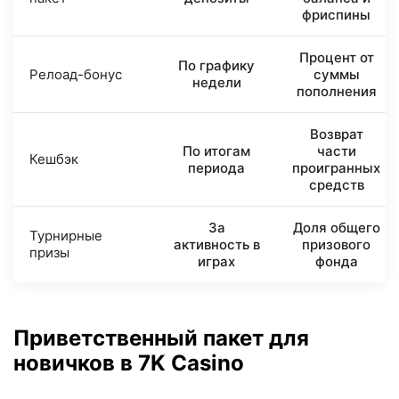
фриспины
Процент от
По графику
Релоад-бонус
суммы
недели
пополнения
Возврат
По итогам
части
Кешбэк
периода
проигранных
средств
За
Доля общего
Турнирные
активность в
призового
призы
играх
фонда
Приветственный пакет для
новичков в 7K Casino