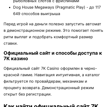
рыболовных слотов с фриспинами
Dog House Megaways (Pragmatic Play) - до 117
649 способов выигрыша
Перед игрой на деньги полезно запустить автомат
в демонстрационном режиме. Это помогает понять
ритм выплат и подобрать комфортный размер
ставки.
Официальный сайт и способы доступа к
7К казино
Официальный сайт 7K Casino оформлен в черно-
красной гамме. Навигация интуитивная, а каталог
фильтруется по провайдерам, механикам и
проценту возврата. Демонстрационный режим
открыт без регистрации.
Как найти официальный сайт 7K