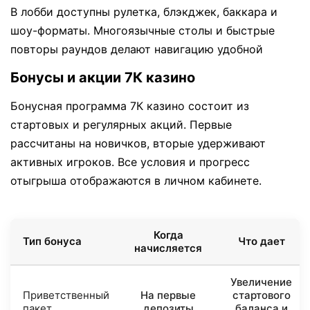
В лобби доступны рулетка, блэкджек, баккара и
шоу-форматы. Многоязычные столы и быстрые
повторы раундов делают навигацию удобной
Бонусы и акции 7К казино
Бонусная программа 7К казино состоит из
стартовых и регулярных акций. Первые
рассчитаны на новичков, вторые удерживают
активных игроков. Все условия и прогресс
отыгрыша отображаются в личном кабинете.
Когда
Тип бонуса
Что дает
начисляется
Увеличение
Приветственный
На первые
стартового
пакет
депозиты
баланса и