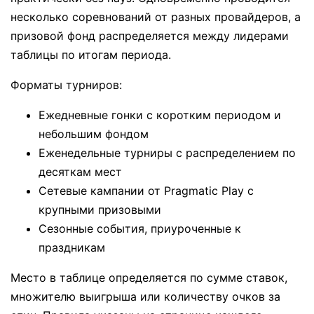
несколько соревнований от разных провайдеров, а
призовой фонд распределяется между лидерами
таблицы по итогам периода.
Форматы турниров:
Ежедневные гонки с коротким периодом и
небольшим фондом
Еженедельные турниры с распределением по
десяткам мест
Сетевые кампании от Pragmatic Play с
крупными призовыми
Сезонные события, приуроченные к
праздникам
Место в таблице определяется по сумме ставок,
множителю выигрыша или количеству очков за