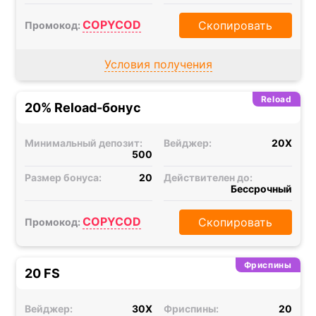
COPYCOD
Скопировать
Промокод:
Условия получения
Reload
20% Reload-бонус
Минимальный депозит:
Вейджер:
20X
500
Размер бонуса:
20
Действителен до:
Бессрочный
COPYCOD
Скопировать
Промокод:
Фриспины
20 FS
Вейджер:
30X
Фриспины:
20