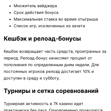
Множитель вейджера
Срок действия бонуса
Максимальная ставка во время отыгрыша
Список игр, исключенных из зачета
Кешбэк и релоад-бонусы
Кешбэк возвращает часть средств, проигранных за
период. Релоад-бонус начисляет процент от
пополнения по определенным дням недели. Для
постоянных игроков релоад достигает 10% и
доступен в среду и субботу.
Турниры и сетка соревнований
Турнирная активность в 7К казино идет
практически без пауз. Одновременно проводится