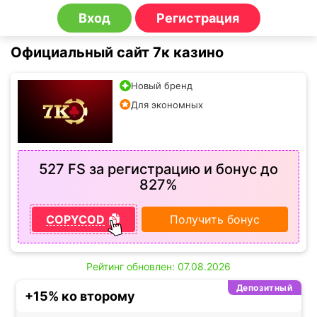
Вход
Регистрация
Официальный сайт 7к казино
Новый бренд
Для экономных
527 FS за регистрацию и бонус до
827%
COPYCOD
Получить бонус
Рейтинг обновлен: 07.08.2026
Депозитный
+15% ко второму