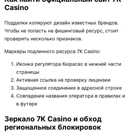
Casino
Подделки копируют дизайн известных брендов.
Чтобы не попасть на фишинговый ресурс, стоит
проверить несколько признаков.
Маркеры подлинного ресурса 7K Casino:
Иконка регулятора Кюрасао в нижней части
страницы
Активная ссылка на проверку лицензии
Защищенное соединение в адресной строке
Совпадение названия оператора в правилах и
в футере
Зеркало 7K Casino и обход
региональных блокировок