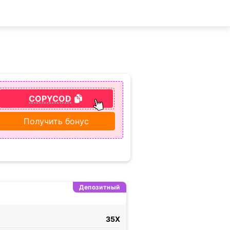
COPYCOD
Получить бонус
Депозитный
35X