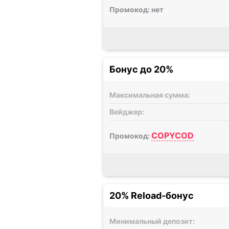
Промокод: нет
Бонус до 20%
Максимальная сумма:
Вейджер:
COPYCOD
Промокод:
20% Reload-бонус
Минимальный депозит: