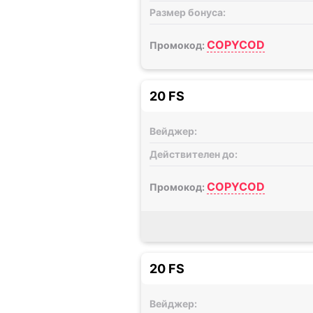
Размер бонуса:
COPYCOD
Промокод:
20 FS
Вейджер:
Действителен до:
COPYCOD
Промокод:
20 FS
Вейджер: