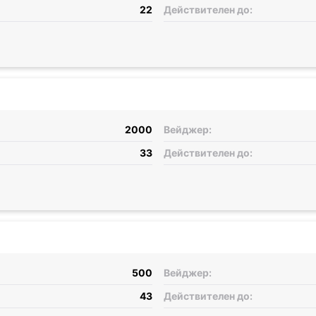
22
Действителен до:
2000
Вейджер:
33
Действителен до:
500
Вейджер:
43
Действителен до: