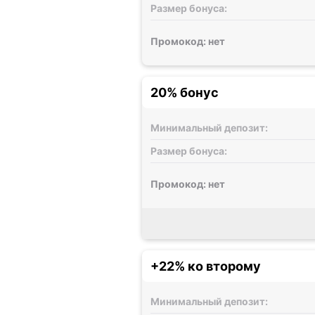
Размер бонуса:
Промокод: нет
20% бонус
Минимальный депозит:
Размер бонуса:
Промокод: нет
+22% ко второму
Минимальный депозит: