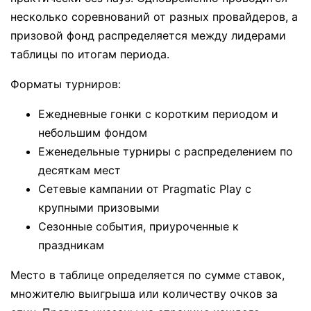
несколько соревнований от разных провайдеров, а
призовой фонд распределяется между лидерами
таблицы по итогам периода.
Форматы турниров:
Ежедневные гонки с коротким периодом и
небольшим фондом
Еженедельные турниры с распределением по
десяткам мест
Сетевые кампании от Pragmatic Play с
крупными призовыми
Сезонные события, приуроченные к
праздникам
Место в таблице определяется по сумме ставок,
множителю выигрыша или количеству очков за