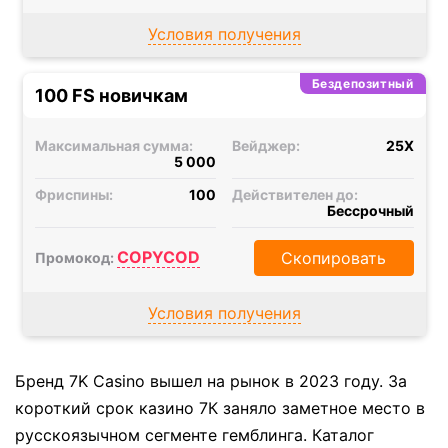
Условия получения
Бездепозитный
100 FS новичкам
Максимальная сумма:
Вейджер:
25X
5 000
Фриспины:
100
Действителен до:
Бессрочный
COPYCOD
Скопировать
Промокод:
Условия получения
Бренд 7K Casino вышел на рынок в 2023 году. За
короткий срок казино 7К заняло заметное место в
русскоязычном сегменте гемблинга. Каталог