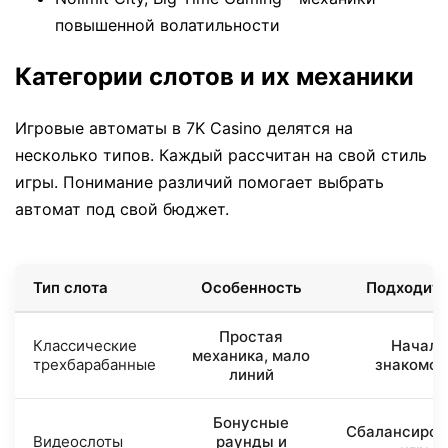
повышенной волатильности
Категории слотов и их механики
Игровые автоматы в 7K Casino делятся на
несколько типов. Каждый рассчитан на свой стиль
игры. Понимание различий помогает выбрать
автомат под свой бюджет.
Тип слота
Особенность
Подходит 
Простая
Классические
Начала
механика, мало
трехбарабанные
знакомст
линий
Бонусные
Сбалансиров
Видеослоты
раунды и