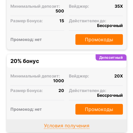
Минимальный депозит:
Вейджер:
35X
500
Размер бонуса:
15
Действителен до:
Бессрочный
Промокоды
Промокод: нет
Депозитный
20% бонус
Минимальный депозит:
Вейджер:
20X
1000
Размер бонуса:
20
Действителен до:
Бессрочный
Промокоды
Промокод: нет
Условия получения