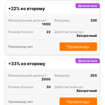
Депозитный
+22% ко второму
Минимальный депозит:
Вейджер:
33X
1000
Размер бонуса:
22
Действителен до:
Бессрочный
Промокоды
Промокод: нет
Депозитный
+33% ко второму
Минимальный депозит:
Вейджер:
30X
2000
Размер бонуса:
33
Действителен до:
Бессрочный
Промокоды
Промокод: нет