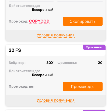
Действителен до:
Бессрочный
COPYCOD
Скопировать
Промокод:
Условия получения
Фриспины
20 FS
Вейджер:
30X
Фриспины:
20
Действителен до:
Бессрочный
Промокоды
Промокод: нет
Условия получения