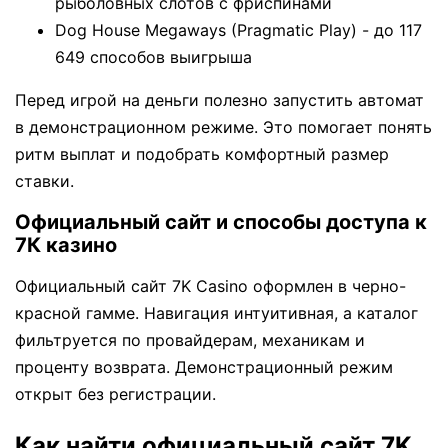
рыболовных слотов с фриспинами
Dog House Megaways (Pragmatic Play) - до 117
649 способов выигрыша
Перед игрой на деньги полезно запустить автомат
в демонстрационном режиме. Это помогает понять
ритм выплат и подобрать комфортный размер
ставки.
Официальный сайт и способы доступа к
7К казино
Официальный сайт 7K Casino оформлен в черно-
красной гамме. Навигация интуитивная, а каталог
фильтруется по провайдерам, механикам и
проценту возврата. Демонстрационный режим
открыт без регистрации.
Как найти официальный сайт 7K