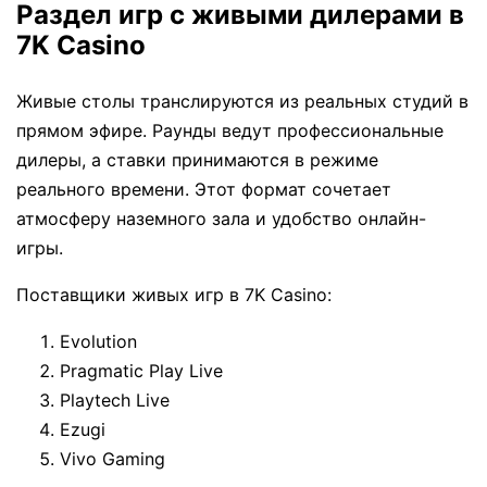
Раздел игр с живыми дилерами в
7K Casino
Живые столы транслируются из реальных студий в
прямом эфире. Раунды ведут профессиональные
дилеры, а ставки принимаются в режиме
реального времени. Этот формат сочетает
атмосферу наземного зала и удобство онлайн-
игры.
Поставщики живых игр в 7K Casino:
Evolution
Pragmatic Play Live
Playtech Live
Ezugi
Vivo Gaming