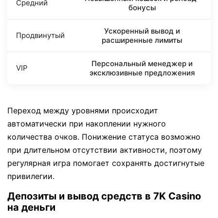
Средний
бонусы
Ускоренный вывод и
Продвинутый
расширенные лимиты
Персональный менеджер и
VIP
эксклюзивные предложения
Переход между уровнями происходит
автоматически при накоплении нужного
количества очков. Понижение статуса возможно
при длительном отсутствии активности, поэтому
регулярная игра помогает сохранять достигнутые
привилегии.
Депозиты и вывод средств в 7K Casino
на деньги