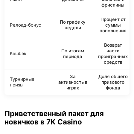
фриспины
Процент от
По графику
Релоад-бонус
суммы
недели
пополнения
Возврат
По итогам
части
Кешбэк
периода
проигранных
средств
За
Доля общего
Турнирные
активность в
призового
призы
играх
фонда
Приветственный пакет для
новичков в 7K Casino