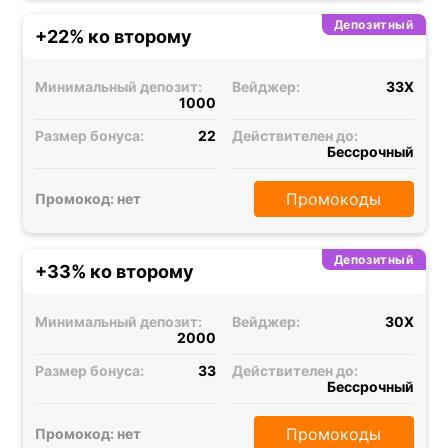
Депозитный
+22% ко второму
Минимальный депозит:
Вейджер:
33X
1000
Размер бонуса:
22
Действителен до:
Бессрочный
Промокоды
Промокод: нет
Депозитный
+33% ко второму
Минимальный депозит:
Вейджер:
30X
2000
Размер бонуса:
33
Действителен до:
Бессрочный
Промокоды
Промокод: нет