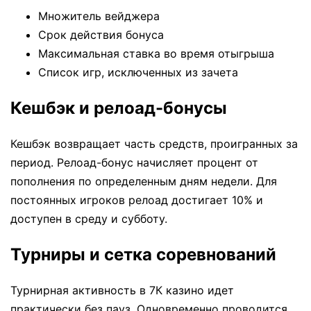
Множитель вейджера
Срок действия бонуса
Максимальная ставка во время отыгрыша
Список игр, исключенных из зачета
Кешбэк и релоад-бонусы
Кешбэк возвращает часть средств, проигранных за
период. Релоад-бонус начисляет процент от
пополнения по определенным дням недели. Для
постоянных игроков релоад достигает 10% и
доступен в среду и субботу.
Турниры и сетка соревнований
Турнирная активность в 7К казино идет
практически без пауз. Одновременно проводится