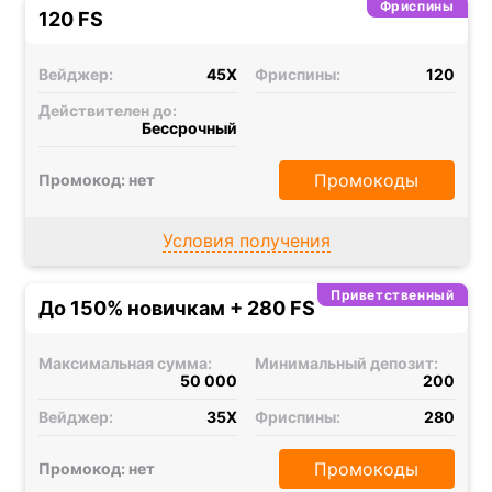
Фриспины
120 FS
Вейджер:
45X
Фриспины:
120
Действителен до:
Бессрочный
Промокоды
Промокод: нет
Условия получения
Приветственный
До 150% новичкам + 280 FS
Максимальная сумма:
Минимальный депозит:
50 000
200
Вейджер:
35X
Фриспины:
280
Промокоды
Промокод: нет