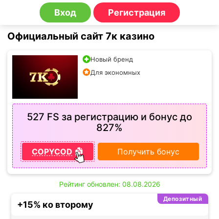
Вход
Регистрация
Официальный сайт 7к казино
Новый бренд
Для экономных
527 FS за регистрацию и бонус до
827%
COPYCOD
Получить бонус
Рейтинг обновлен: 08.08.2026
Депозитный
+15% ко второму