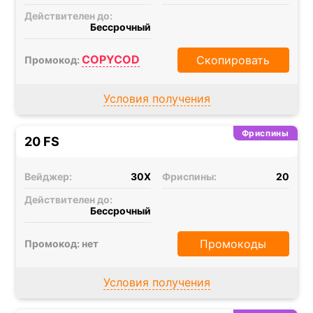
Действителен до:
Бессрочный
COPYCOD
Скопировать
Промокод:
Условия получения
Фриспины
20 FS
Вейджер:
30X
Фриспины:
20
Действителен до:
Бессрочный
Промокоды
Промокод: нет
Условия получения