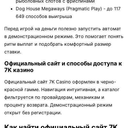
рыболовных слотов с фриспинами
Dog House Megaways (Pragmatic Play) - до 117
649 способов выигрыша
Перед игрой на деньги полезно запустить автомат
в демонстрационном режиме. Это помогает понять
ритм выплат и подобрать комфортный размер
ставки.
Официальный сайт и способы доступа к
7К казино
Официальный сайт 7K Casino оформлен в черно-
красной гамме. Навигация интуитивная, а каталог
фильтруется по провайдерам, механикам и
проценту возврата. Демонстрационный режим
открыт без регистрации.
Как найти официальный сайт 7K