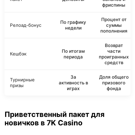
фриспины
Процент от
По графику
Релоад-бонус
суммы
недели
пополнения
Возврат
По итогам
части
Кешбэк
периода
проигранных
средств
За
Доля общего
Турнирные
активность в
призового
призы
играх
фонда
Приветственный пакет для
новичков в 7K Casino