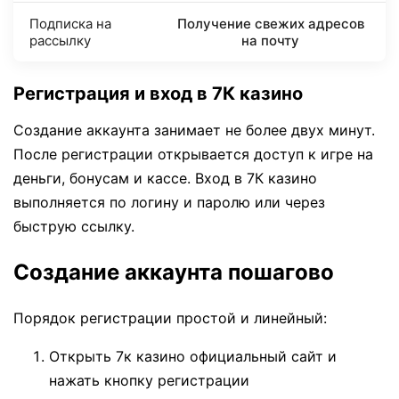
Подписка на
Получение свежих адресов
рассылку
на почту
Регистрация и вход в 7К казино
Создание аккаунта занимает не более двух минут.
После регистрации открывается доступ к игре на
деньги, бонусам и кассе. Вход в 7К казино
выполняется по логину и паролю или через
быструю ссылку.
Создание аккаунта пошагово
Порядок регистрации простой и линейный:
Открыть 7к казино официальный сайт и
нажать кнопку регистрации