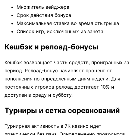
Множитель вейджера
Срок действия бонуса
Максимальная ставка во время отыгрыша
Список игр, исключенных из зачета
Кешбэк и релоад-бонусы
Кешбэк возвращает часть средств, проигранных за
период. Релоад-бонус начисляет процент от
пополнения по определенным дням недели. Для
постоянных игроков релоад достигает 10% и
доступен в среду и субботу.
Турниры и сетка соревнований
Турнирная активность в 7К казино идет
практически без пауз. Одновременно проводится