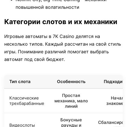
повышенной волатильности
Категории слотов и их механики
Игровые автоматы в 7K Casino делятся на
несколько типов. Каждый рассчитан на свой стиль
игры. Понимание различий помогает выбрать
автомат под свой бюджет.
Тип слота
Особенность
Подходит 
Простая
Классические
Начала
механика, мало
трехбарабанные
знакомст
линий
Бонусные
Сбалансиров
Видеослоты
раунды и