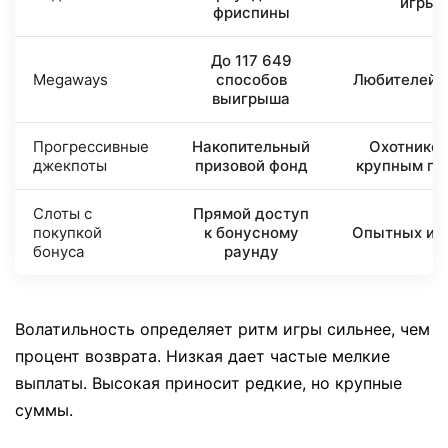
игры
фриспины
До 117 649
Megaways
способов
Любителей 
выигрыша
Прогрессивные
Накопительный
Охотников
джекпоты
призовой фонд
крупным пр
Слоты с
Прямой доступ
покупкой
к бонусному
Опытных иг
бонуса
раунду
Волатильность определяет ритм игры сильнее, чем
процент возврата. Низкая дает частые мелкие
выплаты. Высокая приносит редкие, но крупные
суммы.