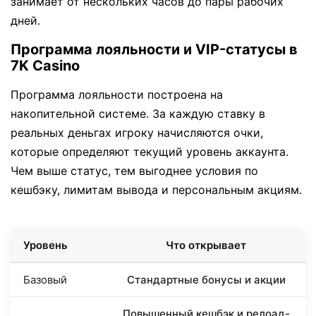
занимает от нескольких часов до пары рабочих
дней.
Программа лояльности и VIP-статусы в
7K Casino
Программа лояльности построена на
накопительной системе. За каждую ставку в
реальных деньгах игроку начисляются очки,
которые определяют текущий уровень аккаунта.
Чем выше статус, тем выгоднее условия по
кешбэку, лимитам вывода и персональным акциям.
Уровень
Что открывает
Базовый
Стандартные бонусы и акции
Повышенный кешбэк и релоад-