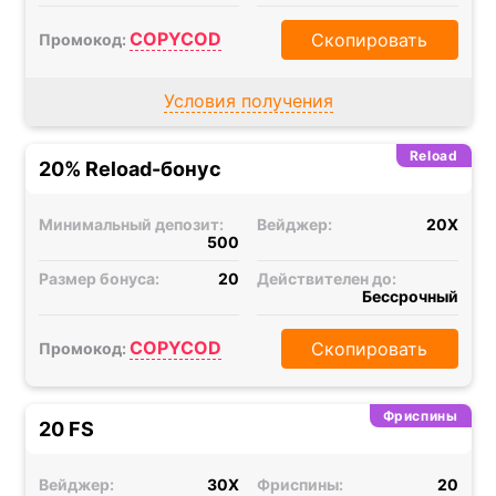
COPYCOD
Скопировать
Промокод:
Условия получения
Reload
20% Reload-бонус
Минимальный депозит:
Вейджер:
20X
500
Размер бонуса:
20
Действителен до:
Бессрочный
COPYCOD
Скопировать
Промокод:
Фриспины
20 FS
Вейджер:
30X
Фриспины:
20