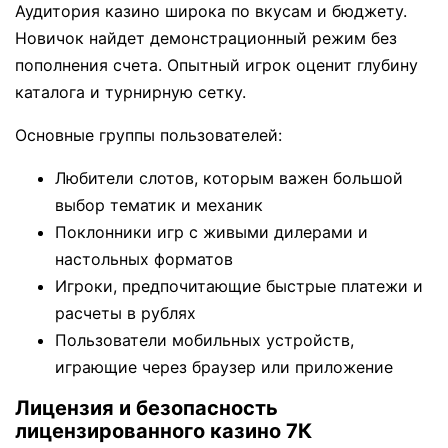
Аудитория казино широка по вкусам и бюджету.
Новичок найдет демонстрационный режим без
пополнения счета. Опытный игрок оценит глубину
каталога и турнирную сетку.
Основные группы пользователей:
Любители слотов, которым важен большой
выбор тематик и механик
Поклонники игр с живыми дилерами и
настольных форматов
Игроки, предпочитающие быстрые платежи и
расчеты в рублях
Пользователи мобильных устройств,
играющие через браузер или приложение
Лицензия и безопасность
лицензированного казино 7К