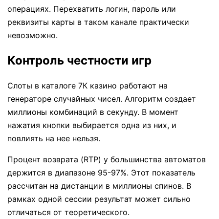
операциях. Перехватить логин, пароль или
реквизиты карты в таком канале практически
невозможно.
Контроль честности игр
Слоты в каталоге 7К казино работают на
генераторе случайных чисел. Алгоритм создает
миллионы комбинаций в секунду. В момент
нажатия кнопки выбирается одна из них, и
повлиять на нее нельзя.
Процент возврата (RTP) у большинства автоматов
держится в диапазоне 95-97%. Этот показатель
рассчитан на дистанции в миллионы спинов. В
рамках одной сессии результат может сильно
отличаться от теоретического.