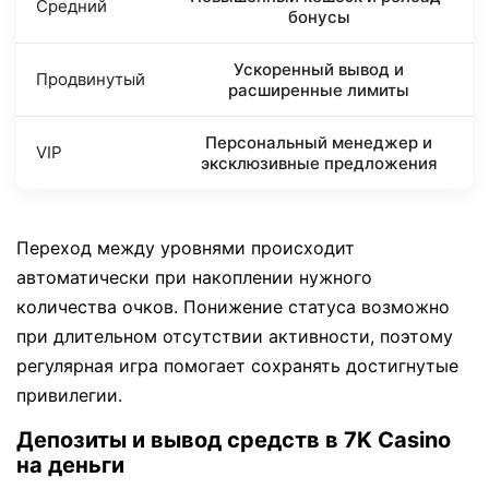
Средний
бонусы
Ускоренный вывод и
Продвинутый
расширенные лимиты
Персональный менеджер и
VIP
эксклюзивные предложения
Переход между уровнями происходит
автоматически при накоплении нужного
количества очков. Понижение статуса возможно
при длительном отсутствии активности, поэтому
регулярная игра помогает сохранять достигнутые
привилегии.
Депозиты и вывод средств в 7K Casino
на деньги