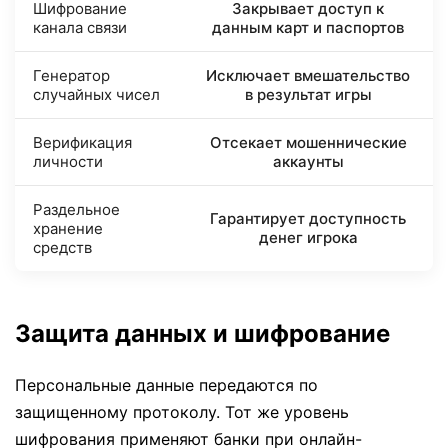
Шифрование
Закрывает доступ к
канала связи
данным карт и паспортов
Генератор
Исключает вмешательство
случайных чисел
в результат игры
Верификация
Отсекает мошеннические
личности
аккаунты
Раздельное
Гарантирует доступность
хранение
денег игрока
средств
Защита данных и шифрование
Персональные данные передаются по
защищенному протоколу. Тот же уровень
шифрования применяют банки при онлайн-