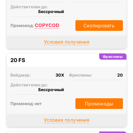
Действителен до:
Бессрочный
COPYCOD
Скопировать
Промокод:
Условия получения
Фриспины
20 FS
Вейджер:
30X
Фриспины:
20
Действителен до:
Бессрочный
Промокоды
Промокод: нет
Условия получения