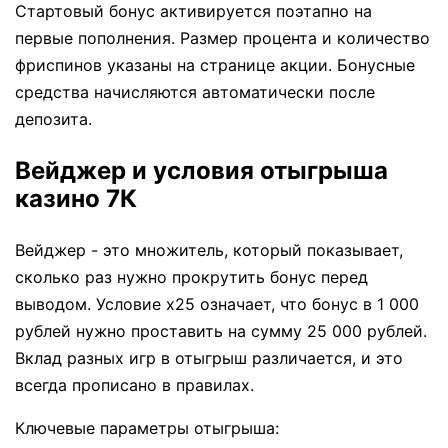
Стартовый бонус активируется поэтапно на
первые пополнения. Размер процента и количество
фриспинов указаны на странице акции. Бонусные
средства начисляются автоматически после
депозита.
Вейджер и условия отыгрыша
казино 7К
Вейджер - это множитель, который показывает,
сколько раз нужно прокрутить бонус перед
выводом. Условие x25 означает, что бонус в 1 000
рублей нужно проставить на сумму 25 000 рублей.
Вклад разных игр в отыгрыш различается, и это
всегда прописано в правилах.
Ключевые параметры отыгрыша: