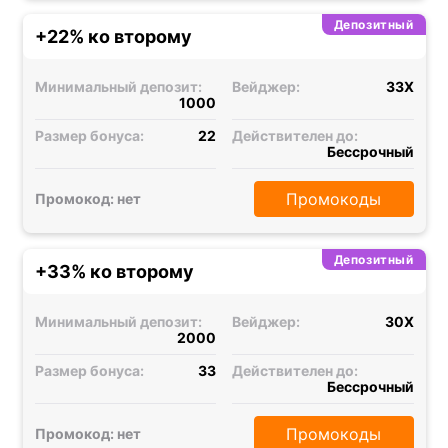
Депозитный
+22% ко второму
Минимальный депозит:
Вейджер:
33X
1000
Размер бонуса:
22
Действителен до:
Бессрочный
Промокоды
Промокод: нет
Депозитный
+33% ко второму
Минимальный депозит:
Вейджер:
30X
2000
Размер бонуса:
33
Действителен до:
Бессрочный
Промокоды
Промокод: нет