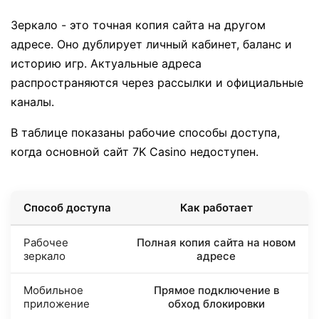
Зеркало - это точная копия сайта на другом
адресе. Оно дублирует личный кабинет, баланс и
историю игр. Актуальные адреса
распространяются через рассылки и официальные
каналы.
В таблице показаны рабочие способы доступа,
когда основной сайт 7K Casino недоступен.
Способ доступа
Как работает
Рабочее
Полная копия сайта на новом
зеркало
адресе
Мобильное
Прямое подключение в
приложение
обход блокировки