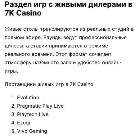
Раздел игр с живыми дилерами в
7K Casino
Живые столы транслируются из реальных студий в
прямом эфире. Раунды ведут профессиональные
дилеры, а ставки принимаются в режиме
реального времени. Этот формат сочетает
атмосферу наземного зала и удобство онлайн-
игры.
Поставщики живых игр в 7K Casino:
Evolution
Pragmatic Play Live
Playtech Live
Ezugi
Vivo Gaming