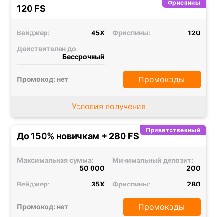
Фриспины
120 FS
Вейджер:
45X
Фриспины:
120
Действителен до:
Бессрочный
Промокоды
Промокод: нет
Условия получения
Приветственный
До 150% новичкам + 280 FS
Максимальная сумма:
Минимальный депозит:
50 000
200
Вейджер:
35X
Фриспины:
280
Промокоды
Промокод: нет