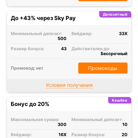
Депозитный
До +43% через Sky Pay
Минимальный депозит:
Вейджер:
33X
500
Размер бонуса:
43
Действителен до:
Бессрочный
Промокоды
Промокод: нет
Условия получения
Кешбэк
Бонус до 20%
Максимальная сумма:
Минимальный депозит:
300
10
Вейджер:
16X
Размер бонуса:
20