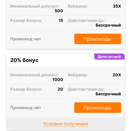
Минимальный депозит:
Вейджер:
35X
500
Размер бонуса:
15
Действителен до:
Бессрочный
Промокоды
Промокод: нет
Депозитный
20% бонус
Минимальный депозит:
Вейджер:
20X
1000
Размер бонуса:
20
Действителен до:
Бессрочный
Промокоды
Промокод: нет
Условия получения