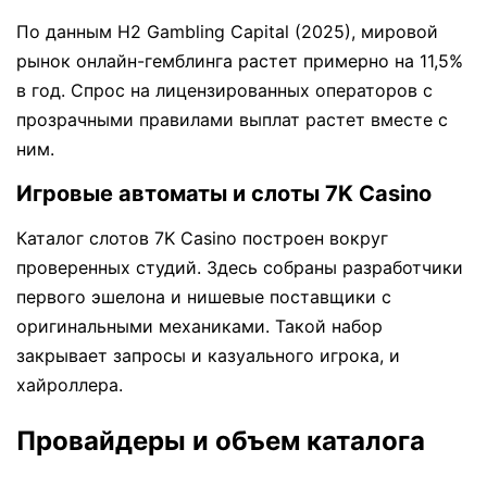
По данным H2 Gambling Capital (2025), мировой
рынок онлайн-гемблинга растет примерно на 11,5%
в год. Спрос на лицензированных операторов с
прозрачными правилами выплат растет вместе с
ним.
Игровые автоматы и слоты 7K Casino
Каталог слотов 7K Casino построен вокруг
проверенных студий. Здесь собраны разработчики
первого эшелона и нишевые поставщики с
оригинальными механиками. Такой набор
закрывает запросы и казуального игрока, и
хайроллера.
Провайдеры и объем каталога