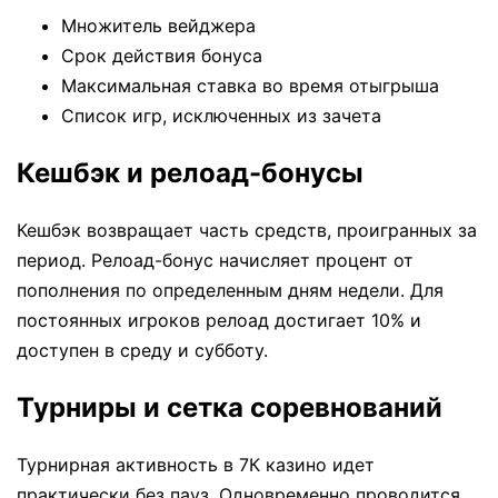
Множитель вейджера
Срок действия бонуса
Максимальная ставка во время отыгрыша
Список игр, исключенных из зачета
Кешбэк и релоад-бонусы
Кешбэк возвращает часть средств, проигранных за
период. Релоад-бонус начисляет процент от
пополнения по определенным дням недели. Для
постоянных игроков релоад достигает 10% и
доступен в среду и субботу.
Турниры и сетка соревнований
Турнирная активность в 7К казино идет
практически без пауз. Одновременно проводится