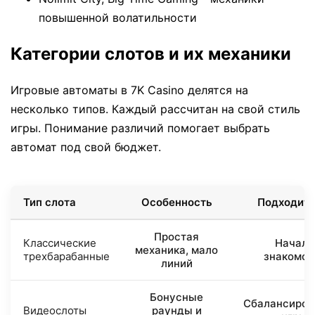
повышенной волатильности
Категории слотов и их механики
Игровые автоматы в 7K Casino делятся на
несколько типов. Каждый рассчитан на свой стиль
игры. Понимание различий помогает выбрать
автомат под свой бюджет.
Тип слота
Особенность
Подходит 
Простая
Классические
Начала
механика, мало
трехбарабанные
знакомст
линий
Бонусные
Сбалансиров
Видеослоты
раунды и