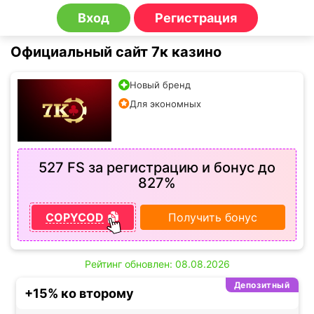
Вход
Регистрация
Официальный сайт 7к казино
Новый бренд
Для экономных
527 FS за регистрацию и бонус до
827%
COPYCOD
Получить бонус
Рейтинг обновлен: 08.08.2026
Депозитный
+15% ко второму