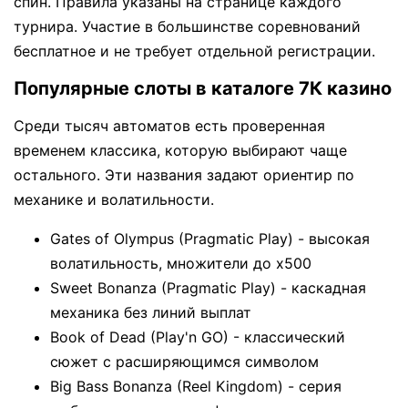
спин. Правила указаны на странице каждого
турнира. Участие в большинстве соревнований
бесплатное и не требует отдельной регистрации.
Популярные слоты в каталоге 7К казино
Среди тысяч автоматов есть проверенная
временем классика, которую выбирают чаще
остального. Эти названия задают ориентир по
механике и волатильности.
Gates of Olympus (Pragmatic Play) - высокая
волатильность, множители до x500
Sweet Bonanza (Pragmatic Play) - каскадная
механика без линий выплат
Book of Dead (Play'n GO) - классический
сюжет с расширяющимся символом
Big Bass Bonanza (Reel Kingdom) - серия