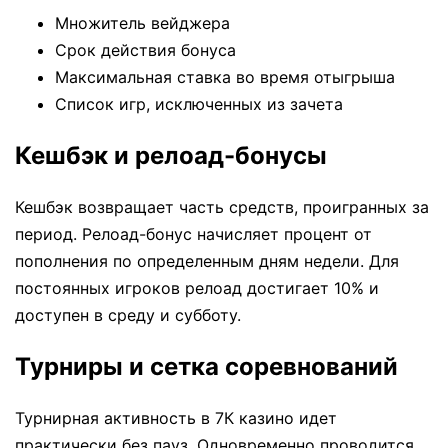
Множитель вейджера
Срок действия бонуса
Максимальная ставка во время отыгрыша
Список игр, исключенных из зачета
Кешбэк и релоад-бонусы
Кешбэк возвращает часть средств, проигранных за
период. Релоад-бонус начисляет процент от
пополнения по определенным дням недели. Для
постоянных игроков релоад достигает 10% и
доступен в среду и субботу.
Турниры и сетка соревнований
Турнирная активность в 7К казино идет
практически без пауз. Одновременно проводится