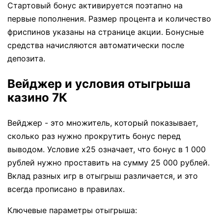
Стартовый бонус активируется поэтапно на
первые пополнения. Размер процента и количество
фриспинов указаны на странице акции. Бонусные
средства начисляются автоматически после
депозита.
Вейджер и условия отыгрыша
казино 7К
Вейджер - это множитель, который показывает,
сколько раз нужно прокрутить бонус перед
выводом. Условие x25 означает, что бонус в 1 000
рублей нужно проставить на сумму 25 000 рублей.
Вклад разных игр в отыгрыш различается, и это
всегда прописано в правилах.
Ключевые параметры отыгрыша: