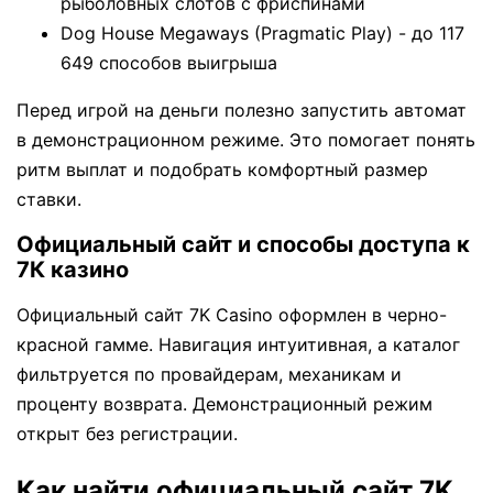
рыболовных слотов с фриспинами
Dog House Megaways (Pragmatic Play) - до 117
649 способов выигрыша
Перед игрой на деньги полезно запустить автомат
в демонстрационном режиме. Это помогает понять
ритм выплат и подобрать комфортный размер
ставки.
Официальный сайт и способы доступа к
7К казино
Официальный сайт 7K Casino оформлен в черно-
красной гамме. Навигация интуитивная, а каталог
фильтруется по провайдерам, механикам и
проценту возврата. Демонстрационный режим
открыт без регистрации.
Как найти официальный сайт 7K