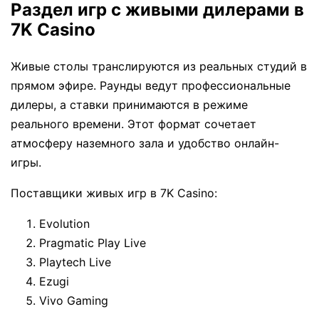
Раздел игр с живыми дилерами в
7K Casino
Живые столы транслируются из реальных студий в
прямом эфире. Раунды ведут профессиональные
дилеры, а ставки принимаются в режиме
реального времени. Этот формат сочетает
атмосферу наземного зала и удобство онлайн-
игры.
Поставщики живых игр в 7K Casino:
Evolution
Pragmatic Play Live
Playtech Live
Ezugi
Vivo Gaming