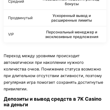
Средний
бонусы
Ускоренный вывод и
Продвинутый
расширенные лимиты
Персональный менеджер и
VIP
эксклюзивные предложения
Переход между уровнями происходит
автоматически при накоплении нужного
количества очков. Понижение статуса возможно
при длительном отсутствии активности, поэтому
регулярная игра помогает сохранять достигнутые
привилегии.
Депозиты и вывод средств в 7K Casino
на деньги