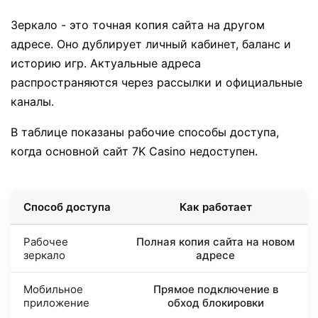
Зеркало - это точная копия сайта на другом
адресе. Оно дублирует личный кабинет, баланс и
историю игр. Актуальные адреса
распространяются через рассылки и официальные
каналы.
В таблице показаны рабочие способы доступа,
когда основной сайт 7K Casino недоступен.
Способ доступа
Как работает
Рабочее
Полная копия сайта на новом
зеркало
адресе
Мобильное
Прямое подключение в
приложение
обход блокировки