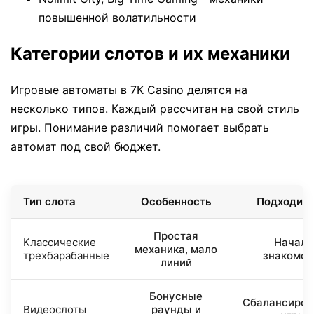
повышенной волатильности
Категории слотов и их механики
Игровые автоматы в 7K Casino делятся на
несколько типов. Каждый рассчитан на свой стиль
игры. Понимание различий помогает выбрать
автомат под свой бюджет.
Тип слота
Особенность
Подходит 
Простая
Классические
Начала
механика, мало
трехбарабанные
знакомст
линий
Бонусные
Сбалансиров
Видеослоты
раунды и