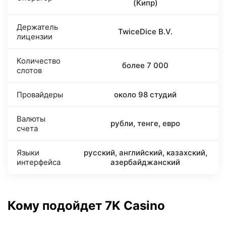
(Кипр)
Держатель
TwiceDice B.V.
лицензии
Количество
более 7 000
слотов
Провайдеры
около 98 студий
Валюты
рубли, тенге, евро
счета
Языки
русский, английский, казахский,
интерфейса
азербайджанский
Кому подойдет 7K Casino