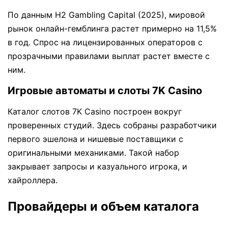
По данным H2 Gambling Capital (2025), мировой
рынок онлайн-гемблинга растет примерно на 11,5%
в год. Спрос на лицензированных операторов с
прозрачными правилами выплат растет вместе с
ним.
Игровые автоматы и слоты 7K Casino
Каталог слотов 7K Casino построен вокруг
проверенных студий. Здесь собраны разработчики
первого эшелона и нишевые поставщики с
оригинальными механиками. Такой набор
закрывает запросы и казуального игрока, и
хайроллера.
Провайдеры и объем каталога