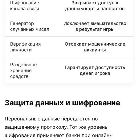
Шифрование
Закрывает доступ к
канала связи
данным карт и паспортов
Генератор
Исключает вмешательство
случайных чисел
в результат игры
Верификация
Отсекает мошеннические
личности
аккаунты
Раздельное
Гарантирует доступность
хранение
денег игрока
средств
Защита данных и шифрование
Персональные данные передаются по
защищенному протоколу. Тот же уровень
шифрования применяют банки при онлайн-