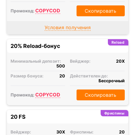
COPYCOD
Скопировать
Промокод:
Условия получения
Reload
20% Reload-бонус
Минимальный депозит:
Вейджер:
20X
500
Размер бонуса:
20
Действителен до:
Бессрочный
COPYCOD
Скопировать
Промокод:
Фриспины
20 FS
Вейджер:
30X
Фриспины:
20