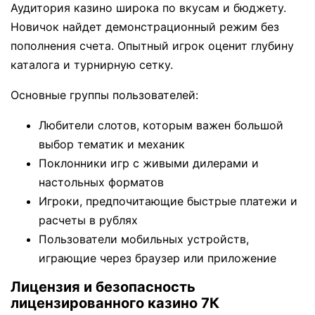
Аудитория казино широка по вкусам и бюджету.
Новичок найдет демонстрационный режим без
пополнения счета. Опытный игрок оценит глубину
каталога и турнирную сетку.
Основные группы пользователей:
Любители слотов, которым важен большой
выбор тематик и механик
Поклонники игр с живыми дилерами и
настольных форматов
Игроки, предпочитающие быстрые платежи и
расчеты в рублях
Пользователи мобильных устройств,
играющие через браузер или приложение
Лицензия и безопасность
лицензированного казино 7К