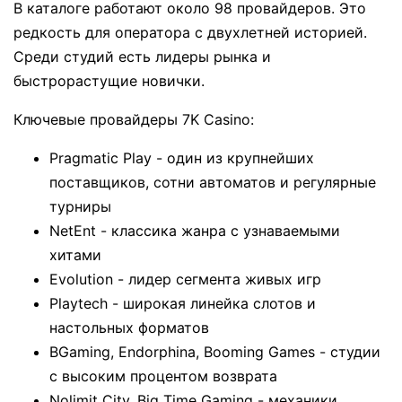
В каталоге работают около 98 провайдеров. Это
редкость для оператора с двухлетней историей.
Среди студий есть лидеры рынка и
быстрорастущие новички.
Ключевые провайдеры 7K Casino:
Pragmatic Play - один из крупнейших
поставщиков, сотни автоматов и регулярные
турниры
NetEnt - классика жанра с узнаваемыми
хитами
Evolution - лидер сегмента живых игр
Playtech - широкая линейка слотов и
настольных форматов
BGaming, Endorphina, Booming Games - студии
с высоким процентом возврата
Nolimit City, Big Time Gaming - механики