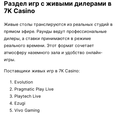
Раздел игр с живыми дилерами в
7K Casino
Живые столы транслируются из реальных студий в
прямом эфире. Раунды ведут профессиональные
дилеры, а ставки принимаются в режиме
реального времени. Этот формат сочетает
атмосферу наземного зала и удобство онлайн-
игры.
Поставщики живых игр в 7K Casino:
Evolution
Pragmatic Play Live
Playtech Live
Ezugi
Vivo Gaming