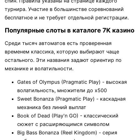
спин. Правила указаны на странице каждого
турнира. Участие в большинстве соревнований
бесплатное и не требует отдельной регистрации.
Популярные слоты в каталоге 7К казино
Среди тысяч автоматов есть проверенная
временем классика, которую выбирают чаще
остального. Эти названия задают ориентир по
механике и волатильности.
Gates of Olympus (Pragmatic Play) - высокая
волатильность, множители до x500
Sweet Bonanza (Pragmatic Play) - каскадная
механика без линий выплат
Book of Dead (Play'n GO) - классический
сюжет с расширяющимся символом
Big Bass Bonanza (Reel Kingdom) - серия