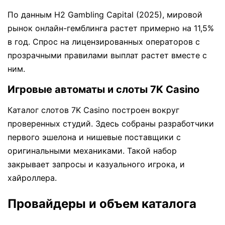
По данным H2 Gambling Capital (2025), мировой
рынок онлайн-гемблинга растет примерно на 11,5%
в год. Спрос на лицензированных операторов с
прозрачными правилами выплат растет вместе с
ним.
Игровые автоматы и слоты 7K Casino
Каталог слотов 7K Casino построен вокруг
проверенных студий. Здесь собраны разработчики
первого эшелона и нишевые поставщики с
оригинальными механиками. Такой набор
закрывает запросы и казуального игрока, и
хайроллера.
Провайдеры и объем каталога