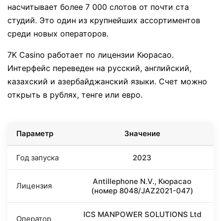
насчитывает более 7 000 слотов от почти ста
студий. Это один из крупнейших ассортиментов
среди новых операторов.
7K Casino работает по лицензии Кюрасао.
Интерфейс переведен на русский, английский,
казахский и азербайджанский языки. Счет можно
открыть в рублях, тенге или евро.
Параметр
Значение
Год запуска
2023
Antillephone N.V., Кюрасао
Лицензия
(номер 8048/JAZ2021-047)
ICS MANPOWER SOLUTIONS Ltd
Оператор