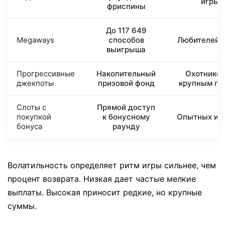
игры
фриспины
До 117 649
Megaways
способов
Любителей 
выигрыша
Прогрессивные
Накопительный
Охотников
джекпоты
призовой фонд
крупным пр
Слоты с
Прямой доступ
покупкой
к бонусному
Опытных иг
бонуса
раунду
Волатильность определяет ритм игры сильнее, чем
процент возврата. Низкая дает частые мелкие
выплаты. Высокая приносит редкие, но крупные
суммы.