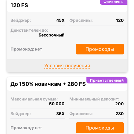
Фриспины
120 FS
Вейджер:
45X
Фриспины:
120
Действителен до:
Бессрочный
Промокоды
Промокод: нет
Условия получения
Приветственный
До 150% новичкам + 280 FS
Максимальная сумма:
Минимальный депозит:
50 000
200
Вейджер:
35X
Фриспины:
280
Промокоды
Промокод: нет