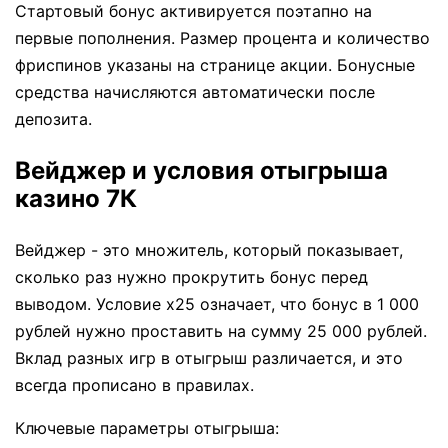
Стартовый бонус активируется поэтапно на
первые пополнения. Размер процента и количество
фриспинов указаны на странице акции. Бонусные
средства начисляются автоматически после
депозита.
Вейджер и условия отыгрыша
казино 7К
Вейджер - это множитель, который показывает,
сколько раз нужно прокрутить бонус перед
выводом. Условие x25 означает, что бонус в 1 000
рублей нужно проставить на сумму 25 000 рублей.
Вклад разных игр в отыгрыш различается, и это
всегда прописано в правилах.
Ключевые параметры отыгрыша: