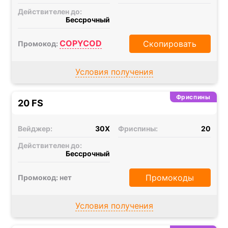
Действителен до:
Бессрочный
COPYCOD
Скопировать
Промокод:
Условия получения
Фриспины
20 FS
Вейджер:
30X
Фриспины:
20
Действителен до:
Бессрочный
Промокоды
Промокод: нет
Условия получения