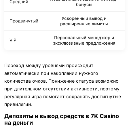
Средний
бонусы
Ускоренный вывод и
Продвинутый
расширенные лимиты
Персональный менеджер и
VIP
эксклюзивные предложения
Переход между уровнями происходит
автоматически при накоплении нужного
количества очков. Понижение статуса возможно
при длительном отсутствии активности, поэтому
регулярная игра помогает сохранять достигнутые
привилегии.
Депозиты и вывод средств в 7K Casino
на деньги