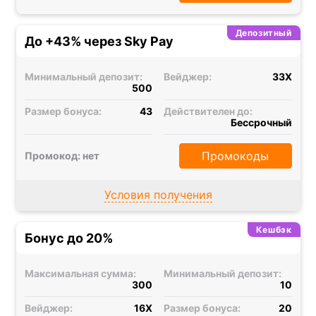
Депозитный
До +43% через Sky Pay
Минимальный депозит:
Вейджер:
33X
500
Размер бонуса:
43
Действителен до:
Бессрочный
Промокоды
Промокод: нет
Условия получения
Кешбэк
Бонус до 20%
Максимальная сумма:
Минимальный депозит:
300
10
Вейджер:
16X
Размер бонуса:
20