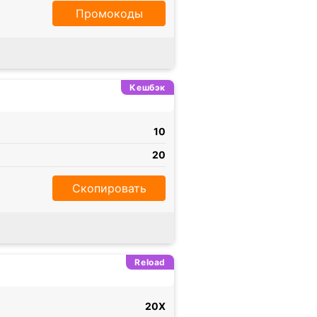
Промокоды
Кешбэк
10
20
Скопировать
Reload
20X