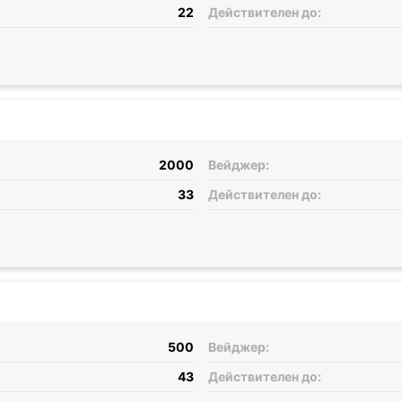
22
Действителен до:
2000
Вейджер:
33
Действителен до:
500
Вейджер:
43
Действителен до: