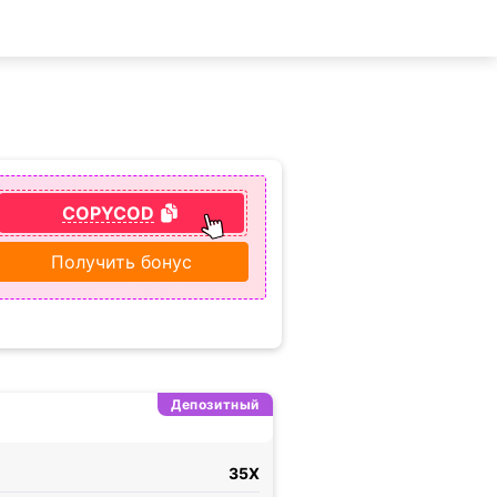
COPYCOD
Получить бонус
Депозитный
35X