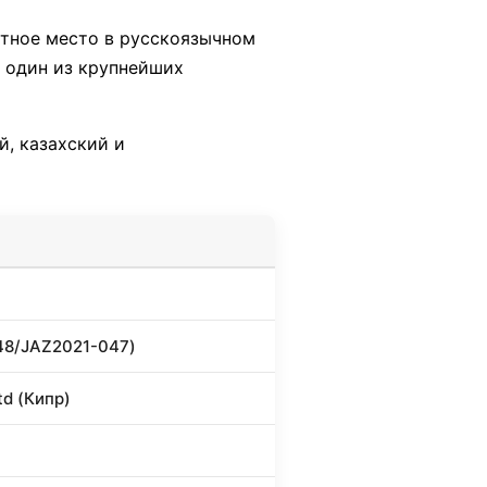
метное место в русскоязычном
о один из крупнейших
й, казахский и
048/JAZ2021-047)
d (Кипр)