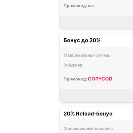
Промокод: нет
Бонус до 20%
Максимальная сумма:
Вейджер:
COPYCOD
Промокод:
20% Reload-бонус
Минимальный депозит: