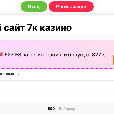
Вход
Регистрация
сайт 7к казино
527 FS за регистрацию и бонус до 827%
экономных
500
Вейджер: