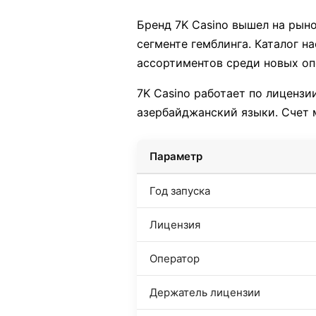
Бренд 7K Casino вышел на рыно
сегменте гемблинга. Каталог н
ассортиментов среди новых оп
7K Casino работает по лицензи
азербайджанский языки. Счет м
Параметр
Год запуска
Лицензия
Оператор
Держатель лицензии