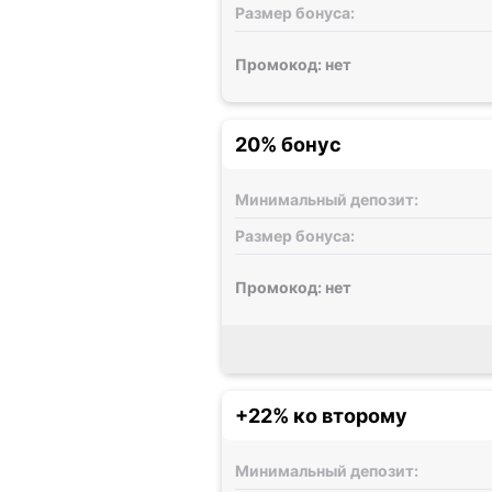
Размер бонуса:
Промокод: нет
20% бонус
Минимальный депозит:
Размер бонуса:
Промокод: нет
+22% ко второму
Минимальный депозит: