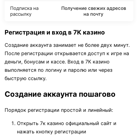
Подписка на
Получение свежих адресов
рассылку
на почту
Регистрация и вход в 7К казино
Создание аккаунта занимает не более двух минут.
После регистрации открывается доступ к игре на
деньги, бонусам и кассе. Вход в 7К казино
выполняется по логину и паролю или через
быструю ссылку.
Создание аккаунта пошагово
Порядок регистрации простой и линейный:
Открыть 7к казино официальный сайт и
нажать кнопку регистрации