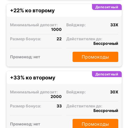
Депозитный
+22% ко второму
Минимальный депозит:
Вейджер:
33X
1000
Размер бонуса:
22
Действителен до:
Бессрочный
Промокоды
Промокод: нет
Депозитный
+33% ко второму
Минимальный депозит:
Вейджер:
30X
2000
Размер бонуса:
33
Действителен до:
Бессрочный
Промокоды
Промокод: нет