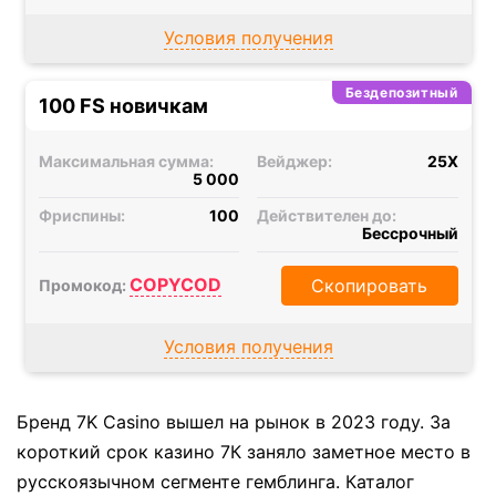
Условия получения
Бездепозитный
100 FS новичкам
Максимальная сумма:
Вейджер:
25X
5 000
Фриспины:
100
Действителен до:
Бессрочный
COPYCOD
Скопировать
Промокод:
Условия получения
Бренд 7K Casino вышел на рынок в 2023 году. За
короткий срок казино 7К заняло заметное место в
русскоязычном сегменте гемблинга. Каталог