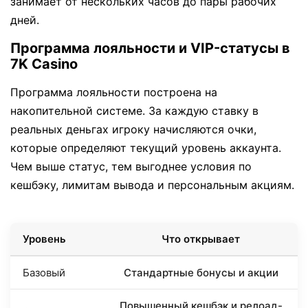
занимает от нескольких часов до пары рабочих
дней.
Программа лояльности и VIP-статусы в
7K Casino
Программа лояльности построена на
накопительной системе. За каждую ставку в
реальных деньгах игроку начисляются очки,
которые определяют текущий уровень аккаунта.
Чем выше статус, тем выгоднее условия по
кешбэку, лимитам вывода и персональным акциям.
Уровень
Что открывает
Базовый
Стандартные бонусы и акции
Повышенный кешбэк и релоад-