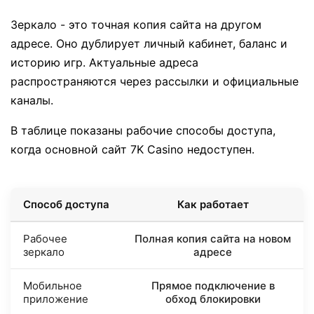
Зеркало - это точная копия сайта на другом
адресе. Оно дублирует личный кабинет, баланс и
историю игр. Актуальные адреса
распространяются через рассылки и официальные
каналы.
В таблице показаны рабочие способы доступа,
когда основной сайт 7K Casino недоступен.
Способ доступа
Как работает
Рабочее
Полная копия сайта на новом
зеркало
адресе
Мобильное
Прямое подключение в
приложение
обход блокировки