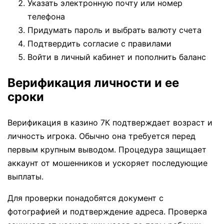
Указать электронную почту или номер
телефона
Придумать пароль и выбрать валюту счета
Подтвердить согласие с правилами
Войти в личный кабинет и пополнить баланс
Верификация личности и ее
сроки
Верификация в казино 7К подтверждает возраст и
личность игрока. Обычно она требуется перед
первым крупным выводом. Процедура защищает
аккаунт от мошенников и ускоряет последующие
выплаты.
Для проверки понадобятся документ с
фотографией и подтверждение адреса. Проверка