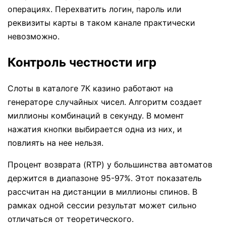
операциях. Перехватить логин, пароль или
реквизиты карты в таком канале практически
невозможно.
Контроль честности игр
Слоты в каталоге 7К казино работают на
генераторе случайных чисел. Алгоритм создает
миллионы комбинаций в секунду. В момент
нажатия кнопки выбирается одна из них, и
повлиять на нее нельзя.
Процент возврата (RTP) у большинства автоматов
держится в диапазоне 95-97%. Этот показатель
рассчитан на дистанции в миллионы спинов. В
рамках одной сессии результат может сильно
отличаться от теоретического.