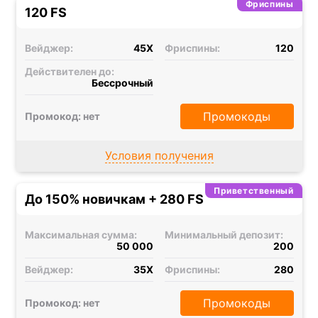
Фриспины
120 FS
Вейджер:
45X
Фриспины:
120
Действителен до:
Бессрочный
Промокоды
Промокод: нет
Условия получения
Приветственный
До 150% новичкам + 280 FS
Максимальная сумма:
Минимальный депозит:
50 000
200
Вейджер:
35X
Фриспины:
280
Промокоды
Промокод: нет