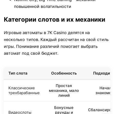
повышенной волатильности
Категории слотов и их механики
Игровые автоматы в 7K Casino делятся на
несколько типов. Каждый рассчитан на свой стиль
игры. Понимание различий помогает выбрать
автомат под свой бюджет.
Тип слота
Особенность
Подходит 
Простая
Классические
Начала
механика, мало
трехбарабанные
знакомст
линий
Бонусные
Сбалансиров
Видеослоты
раунды и