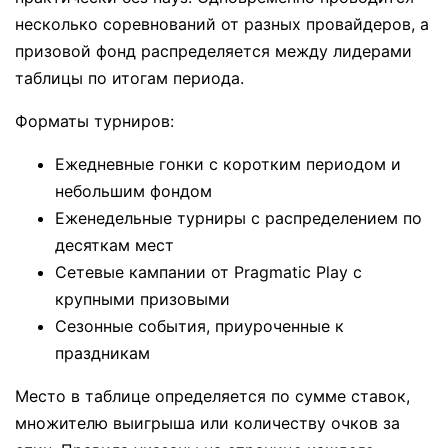
несколько соревнований от разных провайдеров, а
призовой фонд распределяется между лидерами
таблицы по итогам периода.
Форматы турниров:
Ежедневные гонки с коротким периодом и
небольшим фондом
Еженедельные турниры с распределением по
десяткам мест
Сетевые кампании от Pragmatic Play с
крупными призовыми
Сезонные события, приуроченные к
праздникам
Место в таблице определяется по сумме ставок,
множителю выигрыша или количеству очков за