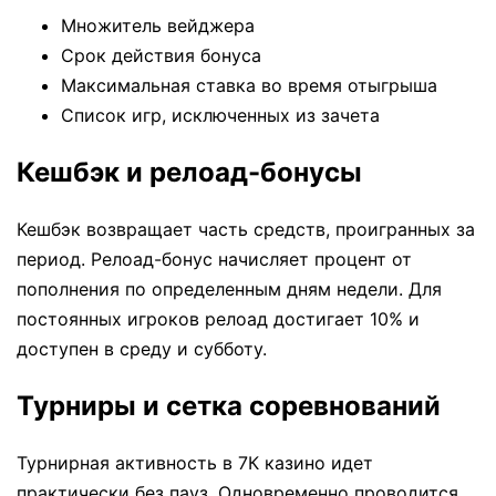
Множитель вейджера
Срок действия бонуса
Максимальная ставка во время отыгрыша
Список игр, исключенных из зачета
Кешбэк и релоад-бонусы
Кешбэк возвращает часть средств, проигранных за
период. Релоад-бонус начисляет процент от
пополнения по определенным дням недели. Для
постоянных игроков релоад достигает 10% и
доступен в среду и субботу.
Турниры и сетка соревнований
Турнирная активность в 7К казино идет
практически без пауз. Одновременно проводится