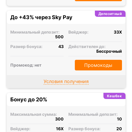
Депозитный
До +43% через Sky Pay
Минимальный депозит:
Вейджер:
33X
500
Размер бонуса:
43
Действителен до:
Бессрочный
Промокоды
Промокод: нет
Условия получения
Кешбэк
Бонус до 20%
Максимальная сумма:
Минимальный депозит:
300
10
Вейджер:
16X
Размер бонуса:
20