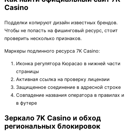
Casino
Подделки копируют дизайн известных брендов.
Чтобы не попасть на фишинговый ресурс, стоит
проверить несколько признаков.
Маркеры подлинного ресурса 7K Casino:
Иконка регулятора Кюрасао в нижней части
страницы
Активная ссылка на проверку лицензии
Защищенное соединение в адресной строке
Совпадение названия оператора в правилах и
в футере
Зеркало 7K Casino и обход
региональных блокировок