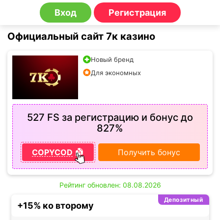
Вход
Регистрация
Официальный сайт 7к казино
Новый бренд
Для экономных
527 FS за регистрацию и бонус до
827%
COPYCOD
Получить бонус
Рейтинг обновлен: 08.08.2026
Депозитный
+15% ко второму