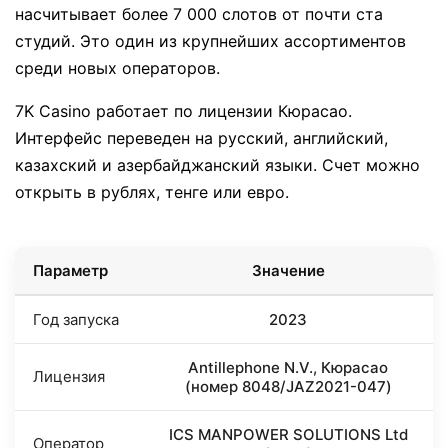
насчитывает более 7 000 слотов от почти ста
студий. Это один из крупнейших ассортиментов
среди новых операторов.
7K Casino работает по лицензии Кюрасао.
Интерфейс переведен на русский, английский,
казахский и азербайджанский языки. Счет можно
открыть в рублях, тенге или евро.
Параметр
Значение
Год запуска
2023
Antillephone N.V., Кюрасао
Лицензия
(номер 8048/JAZ2021-047)
ICS MANPOWER SOLUTIONS Ltd
Оператор