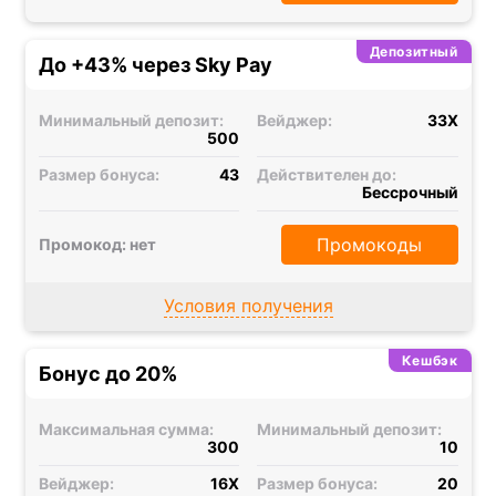
Депозитный
До +43% через Sky Pay
Минимальный депозит:
Вейджер:
33X
500
Размер бонуса:
43
Действителен до:
Бессрочный
Промокоды
Промокод: нет
Условия получения
Кешбэк
Бонус до 20%
Максимальная сумма:
Минимальный депозит:
300
10
Вейджер:
16X
Размер бонуса:
20