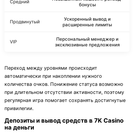
Средний
бонусы
Ускоренный вывод и
Продвинутый
расширенные лимиты
Персональный менеджер и
VIP
эксклюзивные предложения
Переход между уровнями происходит
автоматически при накоплении нужного
количества очков. Понижение статуса возможно
при длительном отсутствии активности, поэтому
регулярная игра помогает сохранять достигнутые
привилегии.
Депозиты и вывод средств в 7K Casino
на деньги