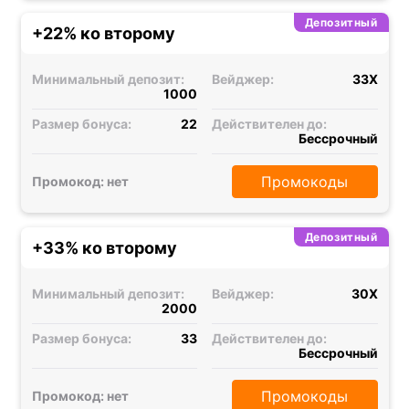
Депозитный
+22% ко второму
Минимальный депозит:
Вейджер:
33X
1000
Размер бонуса:
22
Действителен до:
Бессрочный
Промокоды
Промокод: нет
Депозитный
+33% ко второму
Минимальный депозит:
Вейджер:
30X
2000
Размер бонуса:
33
Действителен до:
Бессрочный
Промокоды
Промокод: нет