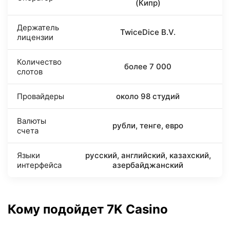
(Кипр)
Держатель
TwiceDice B.V.
лицензии
Количество
более 7 000
слотов
Провайдеры
около 98 студий
Валюты
рубли, тенге, евро
счета
Языки
русский, английский, казахский,
интерфейса
азербайджанский
Кому подойдет 7K Casino