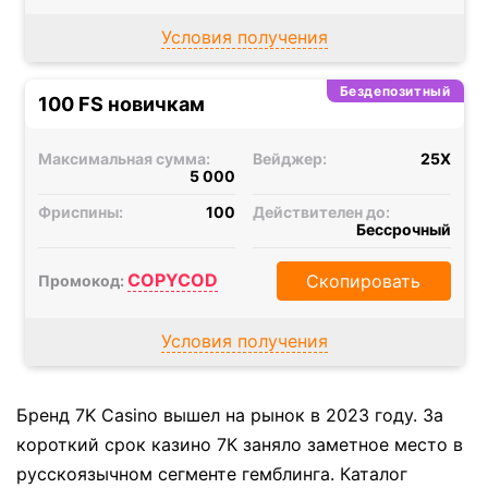
Условия получения
Бездепозитный
100 FS новичкам
Максимальная сумма:
Вейджер:
25X
5 000
Фриспины:
100
Действителен до:
Бессрочный
COPYCOD
Скопировать
Промокод:
Условия получения
Бренд 7K Casino вышел на рынок в 2023 году. За
короткий срок казино 7К заняло заметное место в
русскоязычном сегменте гемблинга. Каталог