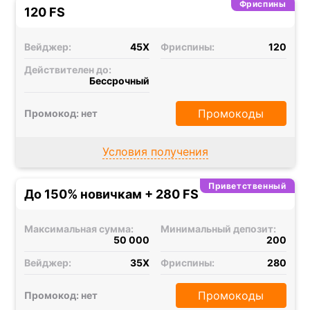
Фриспины
120 FS
Вейджер:
45X
Фриспины:
120
Действителен до:
Бессрочный
Промокоды
Промокод: нет
Условия получения
Приветственный
До 150% новичкам + 280 FS
Максимальная сумма:
Минимальный депозит:
50 000
200
Вейджер:
35X
Фриспины:
280
Промокоды
Промокод: нет