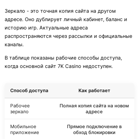
Зеркало - это точная копия сайта на другом
адресе. Оно дублирует личный кабинет, баланс и
историю игр. Актуальные адреса
распространяются через рассылки и официальные
каналы.
В таблице показаны рабочие способы доступа,
когда основной сайт 7K Casino недоступен.
Способ доступа
Как работает
Рабочее
Полная копия сайта на новом
зеркало
адресе
Мобильное
Прямое подключение в
приложение
обход блокировки