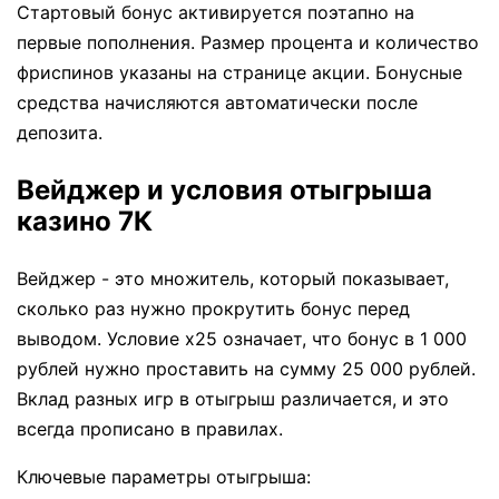
Стартовый бонус активируется поэтапно на
первые пополнения. Размер процента и количество
фриспинов указаны на странице акции. Бонусные
средства начисляются автоматически после
депозита.
Вейджер и условия отыгрыша
казино 7К
Вейджер - это множитель, который показывает,
сколько раз нужно прокрутить бонус перед
выводом. Условие x25 означает, что бонус в 1 000
рублей нужно проставить на сумму 25 000 рублей.
Вклад разных игр в отыгрыш различается, и это
всегда прописано в правилах.
Ключевые параметры отыгрыша: