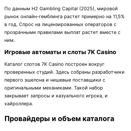
По данным H2 Gambling Capital (2025), мировой
рынок онлайн-гемблинга растет примерно на 11,5%
в год. Спрос на лицензированных операторов с
прозрачными правилами выплат растет вместе с
ним.
Игровые автоматы и слоты 7K Casino
Каталог слотов 7K Casino построен вокруг
проверенных студий. Здесь собраны разработчики
первого эшелона и нишевые поставщики с
оригинальными механиками. Такой набор
закрывает запросы и казуального игрока, и
хайроллера.
Провайдеры и объем каталога