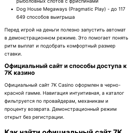
рыболовных слотов с фриспинами
Dog House Megaways (Pragmatic Play) - до 117
649 способов выигрыша
Перед игрой на деньги полезно запустить автомат
в демонстрационном режиме. Это помогает понять
ритм выплат и подобрать комфортный размер
ставки.
Официальный сайт и способы доступа к
7К казино
Официальный сайт 7K Casino оформлен в черно-
красной гамме. Навигация интуитивная, а каталог
фильтруется по провайдерам, механикам и
проценту возврата. Демонстрационный режим
открыт без регистрации.
Как найти официальный сайт 7K