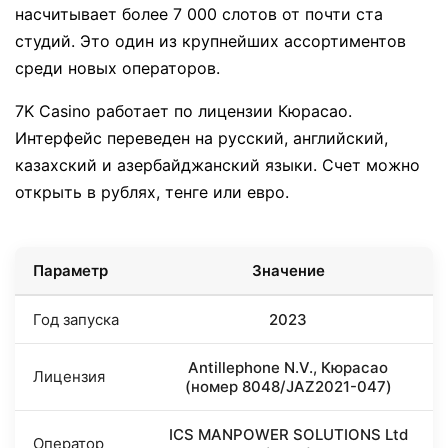
насчитывает более 7 000 слотов от почти ста
студий. Это один из крупнейших ассортиментов
среди новых операторов.
7K Casino работает по лицензии Кюрасао.
Интерфейс переведен на русский, английский,
казахский и азербайджанский языки. Счет можно
открыть в рублях, тенге или евро.
Параметр
Значение
Год запуска
2023
Antillephone N.V., Кюрасао
Лицензия
(номер 8048/JAZ2021-047)
ICS MANPOWER SOLUTIONS Ltd
Оператор