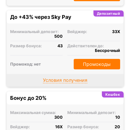
Депозитный
До +43% через Sky Pay
Минимальный депозит:
Вейджер:
33X
500
Размер бонуса:
43
Действителен до:
Бессрочный
Промокоды
Промокод: нет
Условия получения
Кешбэк
Бонус до 20%
Максимальная сумма:
Минимальный депозит:
300
10
Вейджер:
16X
Размер бонуса:
20