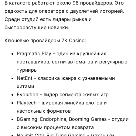
В каталоге работают около 98 провайдеров. Это
редкость для оператора с двухлетней историей.
Среди студий есть лидеры рынка и
быстрорастущие новички.
Ключевые провайдеры 7K Casino:
Pragmatic Play - один из крупнейших
поставщиков, сотни автоматов и регулярные
турниры
NetEnt - классика жанра с узнаваемыми
хитами
Evolution - лидер сегмента живых игр
Playtech - широкая линейка слотов и
настольных форматов
BGaming, Endorphina, Booming Games - студии
с высоким процентом возврата
Nolimit City, Big Time Gaming - механики