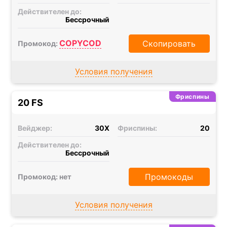
Действителен до:
Бессрочный
COPYCOD
Скопировать
Промокод:
Условия получения
Фриспины
20 FS
Вейджер:
30X
Фриспины:
20
Действителен до:
Бессрочный
Промокоды
Промокод: нет
Условия получения