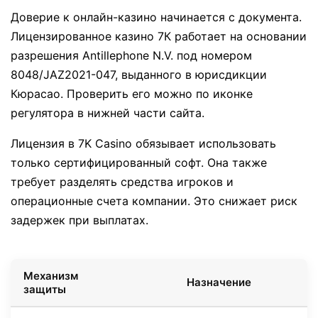
Доверие к онлайн-казино начинается с документа.
Лицензированное казино 7К работает на основании
разрешения Antillephone N.V. под номером
8048/JAZ2021-047, выданного в юрисдикции
Кюрасао. Проверить его можно по иконке
регулятора в нижней части сайта.
Лицензия в 7K Casino обязывает использовать
только сертифицированный софт. Она также
требует разделять средства игроков и
операционные счета компании. Это снижает риск
задержек при выплатах.
Механизм
Назначение
защиты