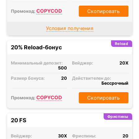
COPYCOD
Скопировать
Промокод:
Условия получения
Reload
20% Reload-бонус
Минимальный депозит:
Вейджер:
20X
500
Размер бонуса:
20
Действителен до:
Бессрочный
COPYCOD
Скопировать
Промокод:
Фриспины
20 FS
Вейджер:
30X
Фриспины:
20