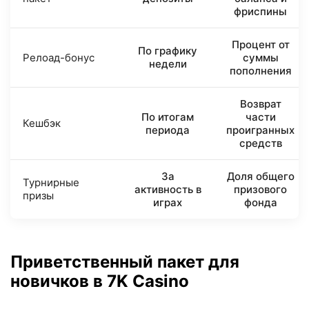
фриспины
Процент от
По графику
Релоад-бонус
суммы
недели
пополнения
Возврат
По итогам
части
Кешбэк
периода
проигранных
средств
За
Доля общего
Турнирные
активность в
призового
призы
играх
фонда
Приветственный пакет для
новичков в 7K Casino