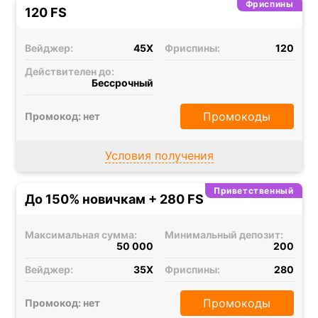
Фриспины
120 FS
Вейджер:
45X
Фриспины:
120
Действителен до:
Бессрочный
Промокоды
Промокод: нет
Условия получения
Приветственный
До 150% новичкам + 280 FS
Максимальная сумма:
Минимальный депозит:
50 000
200
Вейджер:
35X
Фриспины:
280
Промокоды
Промокод: нет