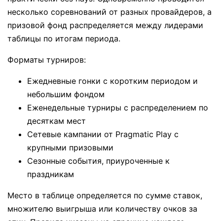
несколько соревнований от разных провайдеров, а
призовой фонд распределяется между лидерами
таблицы по итогам периода.
Форматы турниров:
Ежедневные гонки с коротким периодом и
небольшим фондом
Еженедельные турниры с распределением по
десяткам мест
Сетевые кампании от Pragmatic Play с
крупными призовыми
Сезонные события, приуроченные к
праздникам
Место в таблице определяется по сумме ставок,
множителю выигрыша или количеству очков за