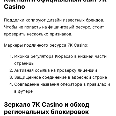
Casino
Подделки копируют дизайн известных брендов.
Чтобы не попасть на фишинговый ресурс, стоит
проверить несколько признаков.
Маркеры подлинного ресурса 7K Casino:
Иконка регулятора Кюрасао в нижней части
страницы
Активная ссылка на проверку лицензии
Защищенное соединение в адресной строке
Совпадение названия оператора в правилах и
в футере
Зеркало 7K Casino и обход
региональных блокировок