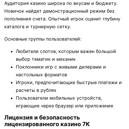
Аудитория казино широка по вкусам и бюджету.
Новичок найдет демонстрационный режим без
пополнения счета. Опытный игрок оценит глубину
каталога и турнирную сетку.
Основные группы пользователей:
Любители слотов, которым важен большой
выбор тематик и механик
Поклонники игр с живыми дилерами и
настольных форматов
Игроки, предпочитающие быстрые платежи и
расчеты в рублях
Пользователи мобильных устройств,
играющие через браузер или приложение
Лицензия и безопасность
лицензированного казино 7К