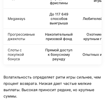
игры
фриспины
До 117 649
Megaways
способов
Любителей 
выигрыша
Прогрессивные
Накопительный
Охотников
джекпоты
призовой фонд
крупным пр
Слоты с
Прямой доступ
покупкой
к бонусному
Опытных иг
бонуса
раунду
Волатильность определяет ритм игры сильнее, чем
процент возврата. Низкая дает частые мелкие
выплаты. Высокая приносит редкие, но крупные
суммы.