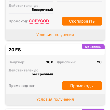
Действителен до:
Бессрочный
COPYCOD
Скопировать
Промокод:
Условия получения
Фриспины
20 FS
Вейджер:
30X
Фриспины:
20
Действителен до:
Бессрочный
Промокоды
Промокод: нет
Условия получения