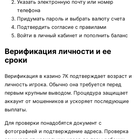
Указать электронную почту или номер
телефона
Придумать пароль и выбрать валюту счета
Подтвердить согласие с правилами
Войти в личный кабинет и пополнить баланс
Верификация личности и ее
сроки
Верификация в казино 7К подтверждает возраст и
личность игрока. Обычно она требуется перед
первым крупным выводом. Процедура защищает
аккаунт от мошенников и ускоряет последующие
выплаты.
Для проверки понадобятся документ с
фотографией и подтверждение адреса. Проверка