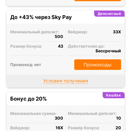
Депозитный
До +43% через Sky Pay
Минимальный депозит:
Вейджер:
33X
500
Размер бонуса:
43
Действителен до:
Бессрочный
Промокоды
Промокод: нет
Условия получения
Кешбэк
Бонус до 20%
Максимальная сумма:
Минимальный депозит:
300
10
Вейджер:
16X
Размер бонуса:
20