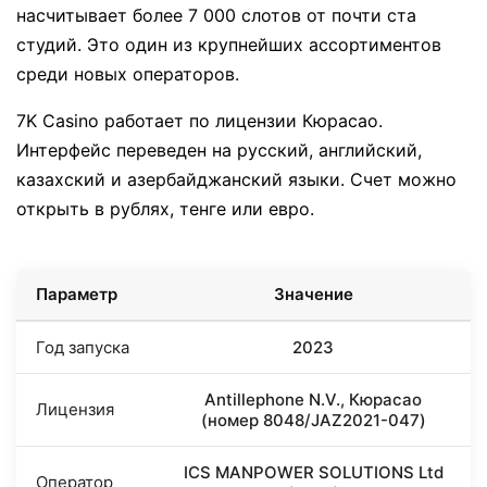
насчитывает более 7 000 слотов от почти ста
студий. Это один из крупнейших ассортиментов
среди новых операторов.
7K Casino работает по лицензии Кюрасао.
Интерфейс переведен на русский, английский,
казахский и азербайджанский языки. Счет можно
открыть в рублях, тенге или евро.
Параметр
Значение
Год запуска
2023
Antillephone N.V., Кюрасао
Лицензия
(номер 8048/JAZ2021-047)
ICS MANPOWER SOLUTIONS Ltd
Оператор