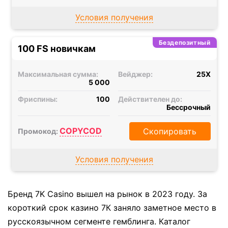
Условия получения
Бездепозитный
100 FS новичкам
Максимальная сумма:
Вейджер:
25X
5 000
Фриспины:
100
Действителен до:
Бессрочный
COPYCOD
Скопировать
Промокод:
Условия получения
Бренд 7K Casino вышел на рынок в 2023 году. За
короткий срок казино 7К заняло заметное место в
русскоязычном сегменте гемблинга. Каталог