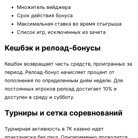
Множитель вейджера
Срок действия бонуса
Максимальная ставка во время отыгрыша
Список игр, исключенных из зачета
Кешбэк и релоад-бонусы
Кешбэк возвращает часть средств, проигранных за
период. Релоад-бонус начисляет процент от
пополнения по определенным дням недели. Для
постоянных игроков релоад достигает 10% и
доступен в среду и субботу.
Турниры и сетка соревнований
Турнирная активность в 7К казино идет
практически без пауз. Одновременно проводится