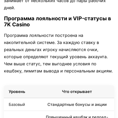
занимает от нескольких часов до пары рабочих
дней.
Программа лояльности и VIP-статусы в
7K Casino
Программа лояльности построена на
накопительной системе. За каждую ставку в
реальных деньгах игроку начисляются очки,
которые определяют текущий уровень аккаунта.
Чем выше статус, тем выгоднее условия по
кешбэку, лимитам вывода и персональным акциям.
Уровень
Что открывает
Базовый
Стандартные бонусы и акции
Повышенный кешбэк и релоад-