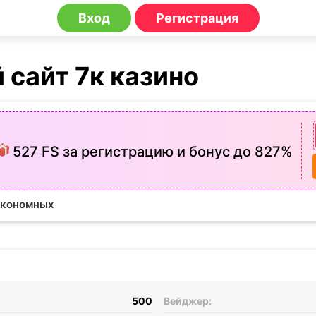
Вход
Регистрация
сайт 7к казино
527 FS за регистрацию и бонус до 827%
экономных
500
Вейджер: