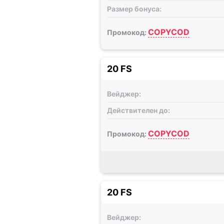
Размер бонуса:
COPYCOD
Промокод:
20 FS
Вейджер:
Действителен до:
COPYCOD
Промокод:
20 FS
Вейджер: