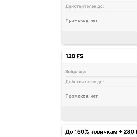
Действителен до:
Промокод: нет
120 FS
Вейджер:
Действителен до:
Промокод: нет
До 150% новичкам + 280 