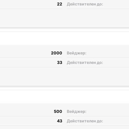
22
Действителен до:
2000
Вейджер:
33
Действителен до:
500
Вейджер:
43
Действителен до: