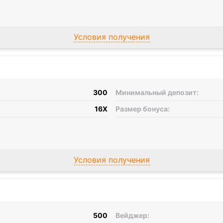
Условия получения
300
Минимальный депозит:
16X
Размер бонуса:
Условия получения
500
Вейджер: