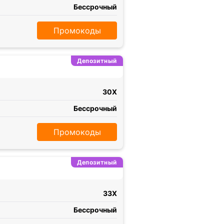
Бессрочный
Промокоды
Депозитный
30X
Бессрочный
Промокоды
Депозитный
33X
Бессрочный