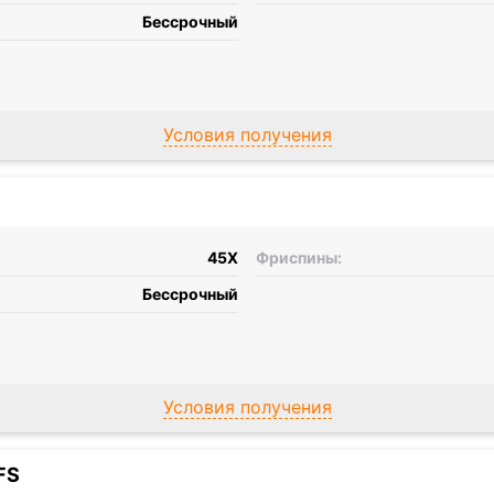
Бессрочный
Условия получения
45X
Фриспины:
Бессрочный
Условия получения
FS