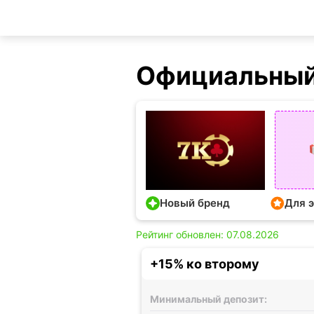
Официальный 
Новый бренд
Для 
Рейтинг обновлен: 07.08.2026
+15% ко второму
Минимальный депозит: