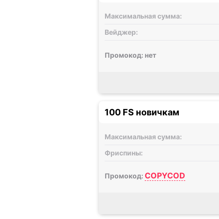
Максимальная сумма:
Вейджер:
Промокод: нет
100 FS новичкам
Максимальная сумма:
Фриспины:
COPYCOD
Промокод: