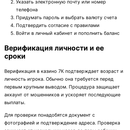
Указать электронную почту или номер
телефона
Придумать пароль и выбрать валюту счета
Подтвердить согласие с правилами
Войти в личный кабинет и пополнить баланс
Верификация личности и ее
сроки
Верификация в казино 7К подтверждает возраст и
личность игрока. Обычно она требуется перед
первым крупным выводом. Процедура защищает
аккаунт от мошенников и ускоряет последующие
выплаты.
Для проверки понадобятся документ с
фотографией и подтверждение адреса. Проверка