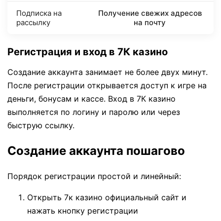
Подписка на
Получение свежих адресов
рассылку
на почту
Регистрация и вход в 7К казино
Создание аккаунта занимает не более двух минут.
После регистрации открывается доступ к игре на
деньги, бонусам и кассе. Вход в 7К казино
выполняется по логину и паролю или через
быструю ссылку.
Создание аккаунта пошагово
Порядок регистрации простой и линейный:
Открыть 7к казино официальный сайт и
нажать кнопку регистрации