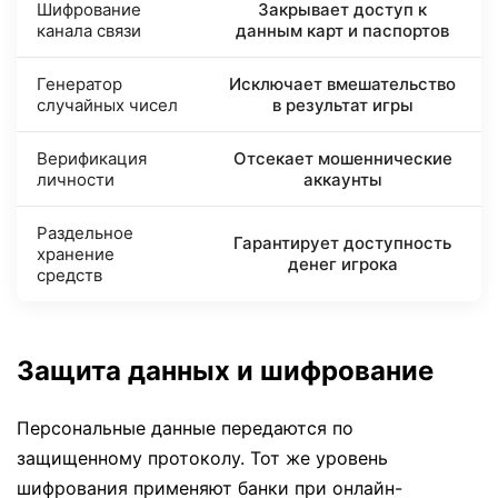
Шифрование
Закрывает доступ к
канала связи
данным карт и паспортов
Генератор
Исключает вмешательство
случайных чисел
в результат игры
Верификация
Отсекает мошеннические
личности
аккаунты
Раздельное
Гарантирует доступность
хранение
денег игрока
средств
Защита данных и шифрование
Персональные данные передаются по
защищенному протоколу. Тот же уровень
шифрования применяют банки при онлайн-