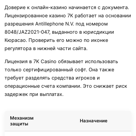
Доверие к онлайн-казино начинается с документа.
Лицензированное казино 7К работает на основании
разрешения Antillephone N.V. под номером
8048/JAZ2021-047, выданного в юрисдикции
Кюрасао. Проверить его можно по иконке
регулятора в нижней части сайта.
Лицензия в 7K Casino обязывает использовать
только сертифицированный софт. Она также
требует разделять средства игроков и
операционные счета компании. Это снижает риск
задержек при выплатах.
Механизм
Назначение
защиты