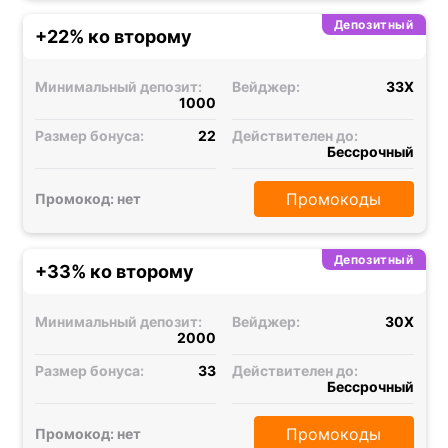
Депозитный
+22% ко второму
Минимальный депозит:
Вейджер:
33X
1000
Размер бонуса:
22
Действителен до:
Бессрочный
Промокоды
Промокод: нет
Депозитный
+33% ко второму
Минимальный депозит:
Вейджер:
30X
2000
Размер бонуса:
33
Действителен до:
Бессрочный
Промокоды
Промокод: нет