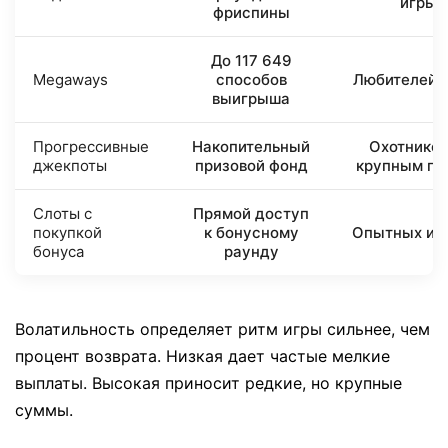
игры
фриспины
До 117 649
Megaways
способов
Любителей 
выигрыша
Прогрессивные
Накопительный
Охотников
джекпоты
призовой фонд
крупным пр
Слоты с
Прямой доступ
покупкой
к бонусному
Опытных иг
бонуса
раунду
Волатильность определяет ритм игры сильнее, чем
процент возврата. Низкая дает частые мелкие
выплаты. Высокая приносит редкие, но крупные
суммы.