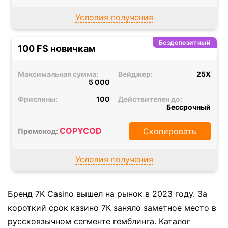
Условия получения
Бездепозитный
100 FS новичкам
Максимальная сумма:
Вейджер:
25X
5 000
Фриспины:
100
Действителен до:
Бессрочный
COPYCOD
Скопировать
Промокод:
Условия получения
Бренд 7K Casino вышел на рынок в 2023 году. За
короткий срок казино 7К заняло заметное место в
русскоязычном сегменте гемблинга. Каталог