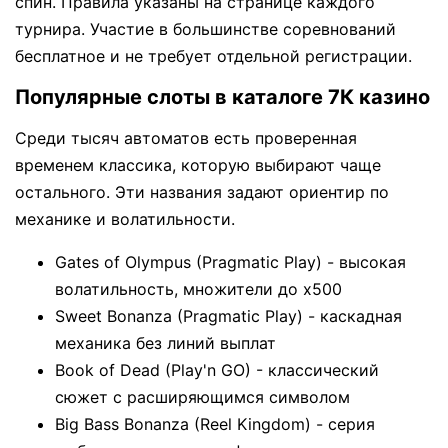
спин. Правила указаны на странице каждого
турнира. Участие в большинстве соревнований
бесплатное и не требует отдельной регистрации.
Популярные слоты в каталоге 7К казино
Среди тысяч автоматов есть проверенная
временем классика, которую выбирают чаще
остального. Эти названия задают ориентир по
механике и волатильности.
Gates of Olympus (Pragmatic Play) - высокая
волатильность, множители до x500
Sweet Bonanza (Pragmatic Play) - каскадная
механика без линий выплат
Book of Dead (Play'n GO) - классический
сюжет с расширяющимся символом
Big Bass Bonanza (Reel Kingdom) - серия