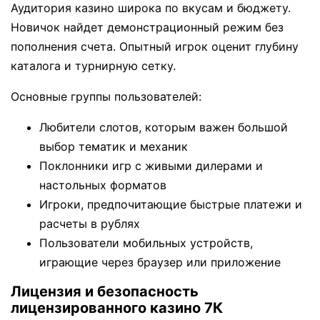
Аудитория казино широка по вкусам и бюджету.
Новичок найдет демонстрационный режим без
пополнения счета. Опытный игрок оценит глубину
каталога и турнирную сетку.
Основные группы пользователей:
Любители слотов, которым важен большой
выбор тематик и механик
Поклонники игр с живыми дилерами и
настольных форматов
Игроки, предпочитающие быстрые платежи и
расчеты в рублях
Пользователи мобильных устройств,
играющие через браузер или приложение
Лицензия и безопасность
лицензированного казино 7К