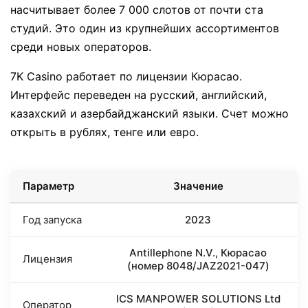
насчитывает более 7 000 слотов от почти ста
студий. Это один из крупнейших ассортиментов
среди новых операторов.
7K Casino работает по лицензии Кюрасао.
Интерфейс переведен на русский, английский,
казахский и азербайджанский языки. Счет можно
открыть в рублях, тенге или евро.
Параметр
Значение
Год запуска
2023
Antillephone N.V., Кюрасао
Лицензия
(номер 8048/JAZ2021-047)
ICS MANPOWER SOLUTIONS Ltd
Оператор