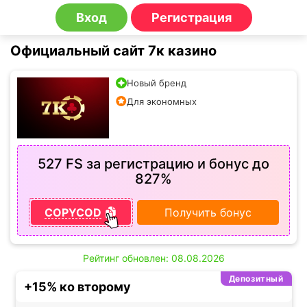
Вход
Регистрация
Официальный сайт 7к казино
Новый бренд
Для экономных
527 FS за регистрацию и бонус до
827%
COPYCOD
Получить бонус
Рейтинг обновлен: 08.08.2026
Депозитный
+15% ко второму