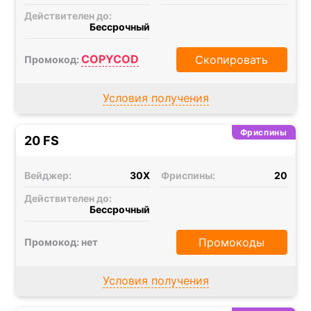
Действителен до:
Бессрочный
COPYCOD
Скопировать
Промокод:
Условия получения
Фриспины
20 FS
Вейджер:
30X
Фриспины:
20
Действителен до:
Бессрочный
Промокоды
Промокод: нет
Условия получения