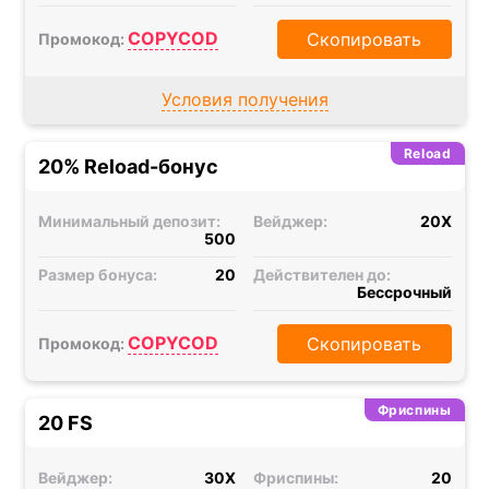
COPYCOD
Скопировать
Промокод:
Условия получения
Reload
20% Reload-бонус
Минимальный депозит:
Вейджер:
20X
500
Размер бонуса:
20
Действителен до:
Бессрочный
COPYCOD
Скопировать
Промокод:
Фриспины
20 FS
Вейджер:
30X
Фриспины:
20