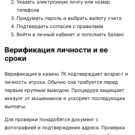
Указать электронную почту или номер
телефона
Придумать пароль и выбрать валюту счета
Подтвердить согласие с правилами
Войти в личный кабинет и пополнить баланс
Верификация личности и ее
сроки
Верификация в казино 7К подтверждает возраст и
личность игрока. Обычно она требуется перед
первым крупным выводом. Процедура защищает
аккаунт от мошенников и ускоряет последующие
выплаты.
Для проверки понадобятся документ с
фотографией и подтверждение адреса. Проверка