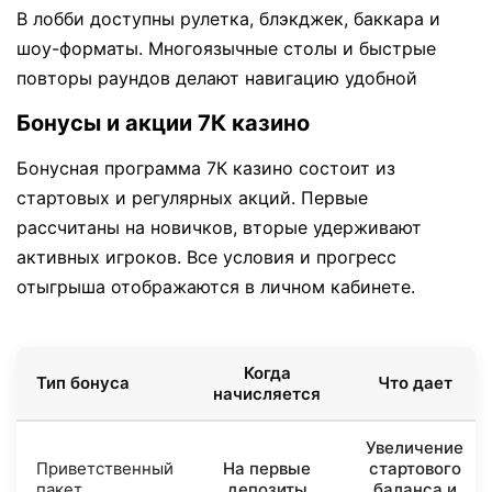
В лобби доступны рулетка, блэкджек, баккара и
шоу-форматы. Многоязычные столы и быстрые
повторы раундов делают навигацию удобной
Бонусы и акции 7К казино
Бонусная программа 7К казино состоит из
стартовых и регулярных акций. Первые
рассчитаны на новичков, вторые удерживают
активных игроков. Все условия и прогресс
отыгрыша отображаются в личном кабинете.
Когда
Тип бонуса
Что дает
начисляется
Увеличение
Приветственный
На первые
стартового
пакет
депозиты
баланса и