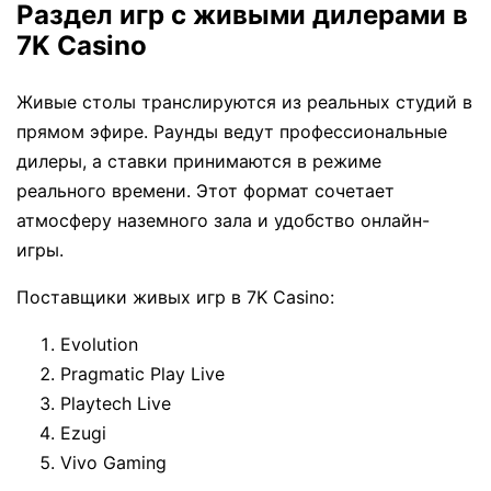
Раздел игр с живыми дилерами в
7K Casino
Живые столы транслируются из реальных студий в
прямом эфире. Раунды ведут профессиональные
дилеры, а ставки принимаются в режиме
реального времени. Этот формат сочетает
атмосферу наземного зала и удобство онлайн-
игры.
Поставщики живых игр в 7K Casino:
Evolution
Pragmatic Play Live
Playtech Live
Ezugi
Vivo Gaming