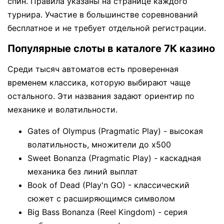
спин. Правила указаны на странице каждого
турнира. Участие в большинстве соревнований
бесплатное и не требует отдельной регистрации.
Популярные слоты в каталоге 7К казино
Среди тысяч автоматов есть проверенная
временем классика, которую выбирают чаще
остального. Эти названия задают ориентир по
механике и волатильности.
Gates of Olympus (Pragmatic Play) - высокая
волатильность, множители до x500
Sweet Bonanza (Pragmatic Play) - каскадная
механика без линий выплат
Book of Dead (Play'n GO) - классический
сюжет с расширяющимся символом
Big Bass Bonanza (Reel Kingdom) - серия