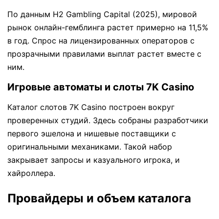
По данным H2 Gambling Capital (2025), мировой
рынок онлайн-гемблинга растет примерно на 11,5%
в год. Спрос на лицензированных операторов с
прозрачными правилами выплат растет вместе с
ним.
Игровые автоматы и слоты 7K Casino
Каталог слотов 7K Casino построен вокруг
проверенных студий. Здесь собраны разработчики
первого эшелона и нишевые поставщики с
оригинальными механиками. Такой набор
закрывает запросы и казуального игрока, и
хайроллера.
Провайдеры и объем каталога