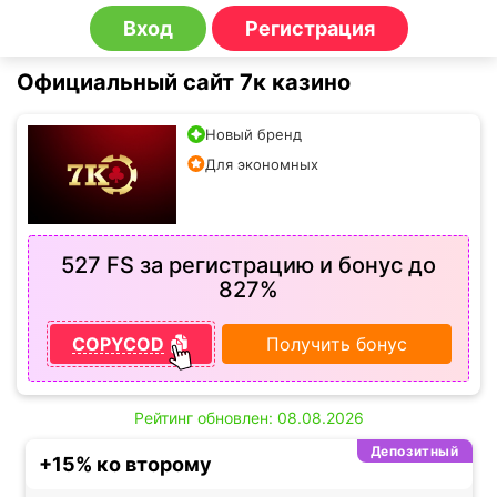
Вход
Регистрация
Официальный сайт 7к казино
Новый бренд
Для экономных
527 FS за регистрацию и бонус до
827%
COPYCOD
Получить бонус
Рейтинг обновлен: 08.08.2026
Депозитный
+15% ко второму