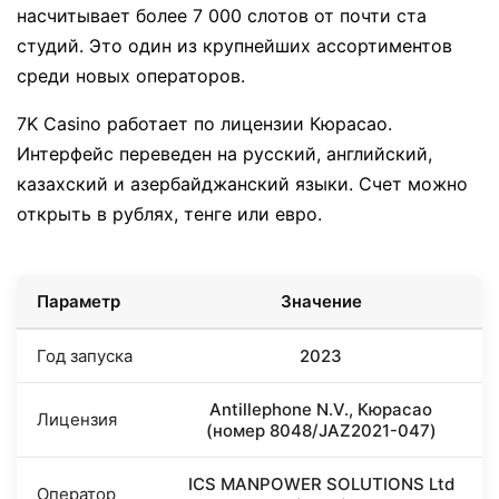
насчитывает более 7 000 слотов от почти ста
студий. Это один из крупнейших ассортиментов
среди новых операторов.
7K Casino работает по лицензии Кюрасао.
Интерфейс переведен на русский, английский,
казахский и азербайджанский языки. Счет можно
открыть в рублях, тенге или евро.
Параметр
Значение
Год запуска
2023
Antillephone N.V., Кюрасао
Лицензия
(номер 8048/JAZ2021-047)
ICS MANPOWER SOLUTIONS Ltd
Оператор