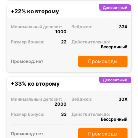
Депозитный
+22% ко второму
Минимальный депозит:
Вейджер:
33X
1000
Размер бонуса:
22
Действителен до:
Бессрочный
Промокоды
Промокод: нет
Депозитный
+33% ко второму
Минимальный депозит:
Вейджер:
30X
2000
Размер бонуса:
33
Действителен до:
Бессрочный
Промокоды
Промокод: нет