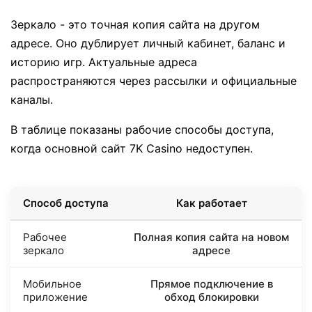
Зеркало - это точная копия сайта на другом
адресе. Оно дублирует личный кабинет, баланс и
историю игр. Актуальные адреса
распространяются через рассылки и официальные
каналы.
В таблице показаны рабочие способы доступа,
когда основной сайт 7K Casino недоступен.
Способ доступа
Как работает
Рабочее
Полная копия сайта на новом
зеркало
адресе
Мобильное
Прямое подключение в
приложение
обход блокировки