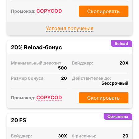
COPYCOD
Скопировать
Промокод:
Условия получения
Reload
20% Reload-бонус
Минимальный депозит:
Вейджер:
20X
500
Размер бонуса:
20
Действителен до:
Бессрочный
COPYCOD
Скопировать
Промокод:
Фриспины
20 FS
Вейджер:
30X
Фриспины:
20