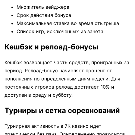
Множитель вейджера
Срок действия бонуса
Максимальная ставка во время отыгрыша
Список игр, исключенных из зачета
Кешбэк и релоад-бонусы
Кешбэк возвращает часть средств, проигранных за
период. Релоад-бонус начисляет процент от
пополнения по определенным дням недели. Для
постоянных игроков релоад достигает 10% и
доступен в среду и субботу.
Турниры и сетка соревнований
Турнирная активность в 7К казино идет
практически без пауз. Одновременно проводится