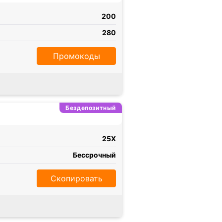
200
280
Промокоды
Бездепозитный
25X
Бессрочный
Скопировать