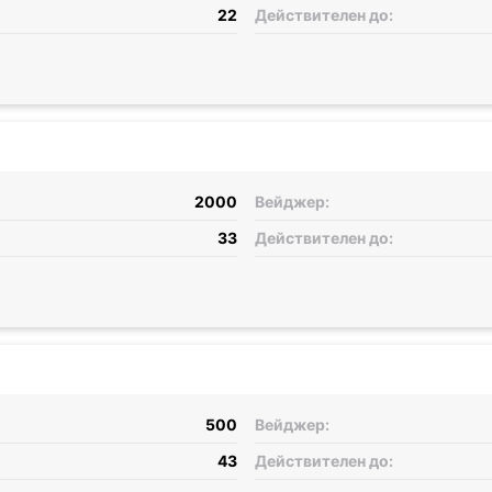
22
Действителен до:
2000
Вейджер:
33
Действителен до:
500
Вейджер:
43
Действителен до: