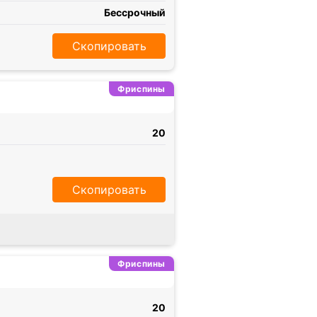
Бессрочный
Скопировать
Фриспины
20
Скопировать
Фриспины
20