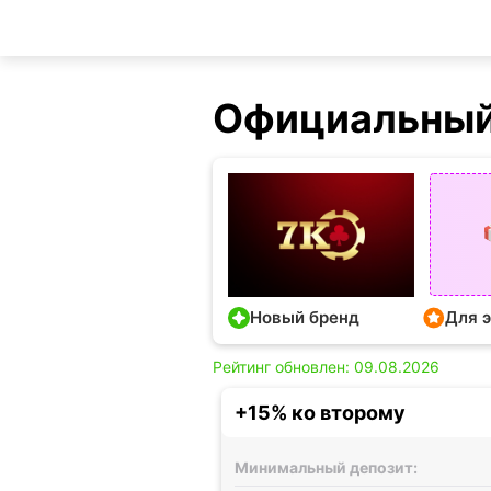
Официальный 
Новый бренд
Для 
Рейтинг обновлен: 09.08.2026
+15% ко второму
Минимальный депозит: