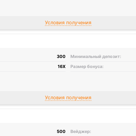
Условия получения
300
Минимальный депозит:
16X
Размер бонуса:
Условия получения
500
Вейджер: