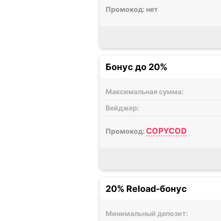
Промокод: нет
Бонус до 20%
Максимальная сумма:
Вейджер:
COPYCOD
Промокод:
20% Reload-бонус
Минимальный депозит: