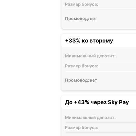
Размер бонуса:
Промокод: нет
+33% ко второму
Минимальный депозит:
Размер бонуса:
Промокод: нет
До +43% через Sky Pay
Минимальный депозит:
Размер бонуса: