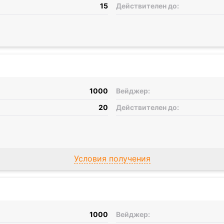
15
Действителен до:
1000
Вейджер:
20
Действителен до:
Условия получения
1000
Вейджер: