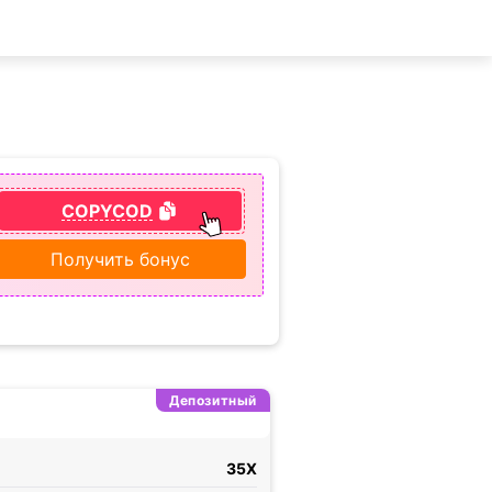
COPYCOD
Получить бонус
Депозитный
35X