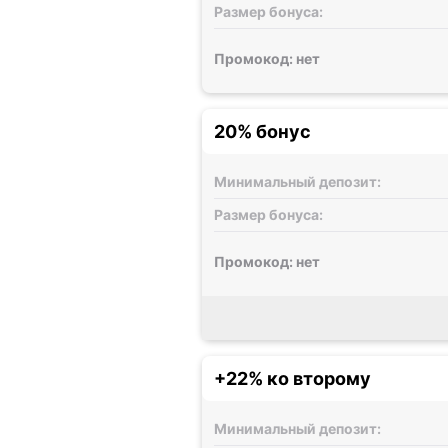
Размер бонуса:
Промокод: нет
20% бонус
Минимальный депозит:
Размер бонуса:
Промокод: нет
+22% ко второму
Минимальный депозит: