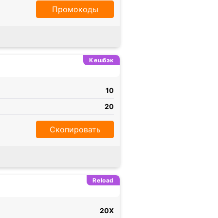
Промокоды
Кешбэк
10
20
Скопировать
Reload
20X