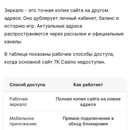
Зеркало - это точная копия сайта на другом
адресе. Оно дублирует личный кабинет, баланс и
историю игр. Актуальные адреса
распространяются через рассылки и официальные
каналы.
В таблице показаны рабочие способы доступа,
когда основной сайт 7K Casino недоступен.
Способ доступа
Как работает
Рабочее
Полная копия сайта на новом
зеркало
адресе
Мобильное
Прямое подключение в
приложение
обход блокировки