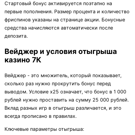
Стартовый бонус активируется поэтапно на
первые пополнения. Размер процента и количество
фриспинов указаны на странице акции. Бонусные
средства начисляются автоматически после
депозита.
Вейджер и условия отыгрыша
казино 7К
Вейджер - это множитель, который показывает,
сколько раз нужно прокрутить бонус перед
выводом. Условие x25 означает, что бонус в 1 000
рублей нужно проставить на сумму 25 000 рублей.
Вклад разных игр в отыгрыш различается, и это
всегда прописано в правилах.
Ключевые параметры отыгрыша: