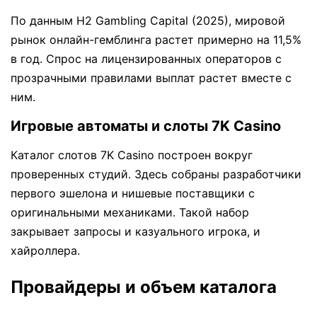
По данным H2 Gambling Capital (2025), мировой
рынок онлайн-гемблинга растет примерно на 11,5%
в год. Спрос на лицензированных операторов с
прозрачными правилами выплат растет вместе с
ним.
Игровые автоматы и слоты 7K Casino
Каталог слотов 7K Casino построен вокруг
проверенных студий. Здесь собраны разработчики
первого эшелона и нишевые поставщики с
оригинальными механиками. Такой набор
закрывает запросы и казуального игрока, и
хайроллера.
Провайдеры и объем каталога