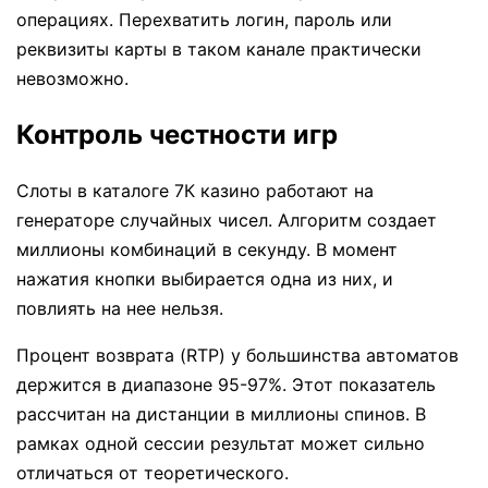
операциях. Перехватить логин, пароль или
реквизиты карты в таком канале практически
невозможно.
Контроль честности игр
Слоты в каталоге 7К казино работают на
генераторе случайных чисел. Алгоритм создает
миллионы комбинаций в секунду. В момент
нажатия кнопки выбирается одна из них, и
повлиять на нее нельзя.
Процент возврата (RTP) у большинства автоматов
держится в диапазоне 95-97%. Этот показатель
рассчитан на дистанции в миллионы спинов. В
рамках одной сессии результат может сильно
отличаться от теоретического.