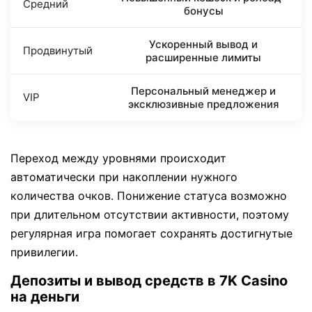
Средний
бонусы
Ускоренный вывод и
Продвинутый
расширенные лимиты
Персональный менеджер и
VIP
эксклюзивные предложения
Переход между уровнями происходит
автоматически при накоплении нужного
количества очков. Понижение статуса возможно
при длительном отсутствии активности, поэтому
регулярная игра помогает сохранять достигнутые
привилегии.
Депозиты и вывод средств в 7K Casino
на деньги