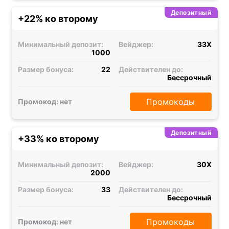
Депозитный
+22% ко второму
Минимальный депозит:
Вейджер:
33X
1000
Размер бонуса:
22
Действителен до:
Бессрочный
Промокоды
Промокод: нет
Депозитный
+33% ко второму
Минимальный депозит:
Вейджер:
30X
2000
Размер бонуса:
33
Действителен до:
Бессрочный
Промокоды
Промокод: нет