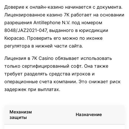
Доверие к онлайн-казино начинается с документа.
Лицензированное казино 7К работает на основании
разрешения Antillephone N.V. под номером
8048/JAZ2021-047, выданного в юрисдикции
Кюрасао. Проверить его можно по иконке
регулятора в нижней части сайта.
Лицензия в 7K Casino обязывает использовать
только сертифицированный софт. Она также
требует разделять средства игроков и
операционные счета компании. Это снижает риск
задержек при выплатах.
Механизм
Назначение
защиты