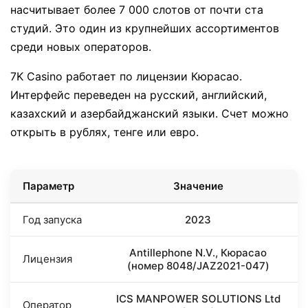
насчитывает более 7 000 слотов от почти ста
студий. Это один из крупнейших ассортиментов
среди новых операторов.
7K Casino работает по лицензии Кюрасао.
Интерфейс переведен на русский, английский,
казахский и азербайджанский языки. Счет можно
открыть в рублях, тенге или евро.
Параметр
Значение
Год запуска
2023
Antillephone N.V., Кюрасао
Лицензия
(номер 8048/JAZ2021-047)
ICS MANPOWER SOLUTIONS Ltd
Оператор