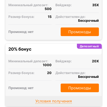
Минимальный депозит:
Вейджер:
35X
500
Размер бонуса:
15
Действителен до:
Бессрочный
Промокоды
Промокод: нет
Депозитный
20% бонус
Минимальный депозит:
Вейджер:
20X
1000
Размер бонуса:
20
Действителен до:
Бессрочный
Промокоды
Промокод: нет
Условия получения