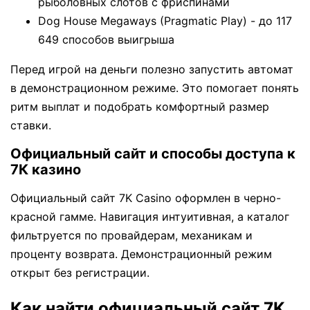
рыболовных слотов с фриспинами
Dog House Megaways (Pragmatic Play) - до 117
649 способов выигрыша
Перед игрой на деньги полезно запустить автомат
в демонстрационном режиме. Это помогает понять
ритм выплат и подобрать комфортный размер
ставки.
Официальный сайт и способы доступа к
7К казино
Официальный сайт 7K Casino оформлен в черно-
красной гамме. Навигация интуитивная, а каталог
фильтруется по провайдерам, механикам и
проценту возврата. Демонстрационный режим
открыт без регистрации.
Как найти официальный сайт 7K