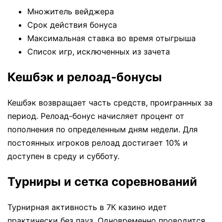
Множитель вейджера
Срок действия бонуса
Максимальная ставка во время отыгрыша
Список игр, исключенных из зачета
Кешбэк и релоад-бонусы
Кешбэк возвращает часть средств, проигранных за
период. Релоад-бонус начисляет процент от
пополнения по определенным дням недели. Для
постоянных игроков релоад достигает 10% и
доступен в среду и субботу.
Турниры и сетка соревнований
Турнирная активность в 7К казино идет
практически без пауз. Одновременно проводится