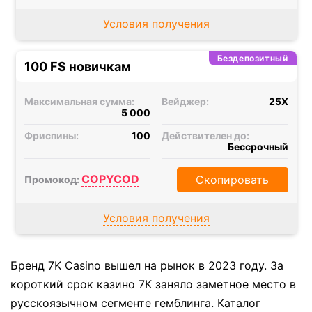
Условия получения
Бездепозитный
100 FS новичкам
Максимальная сумма:
Вейджер:
25X
5 000
Фриспины:
100
Действителен до:
Бессрочный
COPYCOD
Скопировать
Промокод:
Условия получения
Бренд 7K Casino вышел на рынок в 2023 году. За
короткий срок казино 7К заняло заметное место в
русскоязычном сегменте гемблинга. Каталог