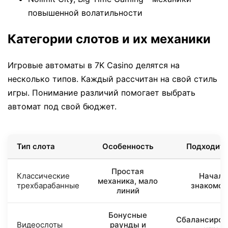
повышенной волатильности
Категории слотов и их механики
Игровые автоматы в 7K Casino делятся на
несколько типов. Каждый рассчитан на свой стиль
игры. Понимание различий помогает выбрать
автомат под свой бюджет.
Тип слота
Особенность
Подходит 
Простая
Классические
Начала
механика, мало
трехбарабанные
знакомст
линий
Бонусные
Сбалансиров
Видеослоты
раунды и