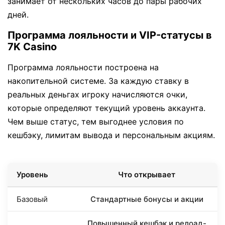
занимает от нескольких часов до пары рабочих
дней.
Программа лояльности и VIP-статусы в
7K Casino
Программа лояльности построена на
накопительной системе. За каждую ставку в
реальных деньгах игроку начисляются очки,
которые определяют текущий уровень аккаунта.
Чем выше статус, тем выгоднее условия по
кешбэку, лимитам вывода и персональным акциям.
Уровень
Что открывает
Базовый
Стандартные бонусы и акции
Повышенный кешбэк и релоад-