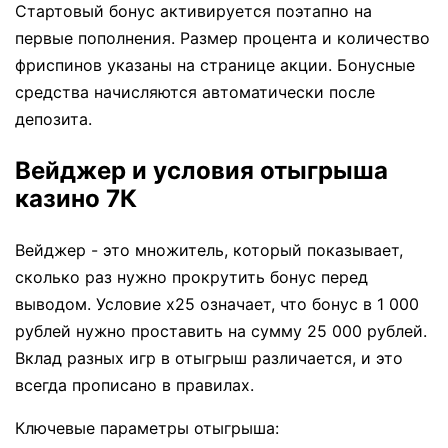
Стартовый бонус активируется поэтапно на
первые пополнения. Размер процента и количество
фриспинов указаны на странице акции. Бонусные
средства начисляются автоматически после
депозита.
Вейджер и условия отыгрыша
казино 7К
Вейджер - это множитель, который показывает,
сколько раз нужно прокрутить бонус перед
выводом. Условие x25 означает, что бонус в 1 000
рублей нужно проставить на сумму 25 000 рублей.
Вклад разных игр в отыгрыш различается, и это
всегда прописано в правилах.
Ключевые параметры отыгрыша: