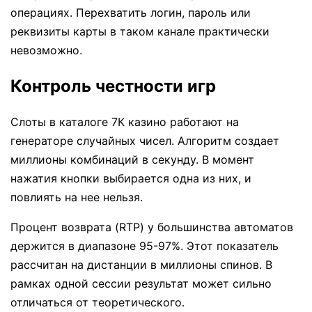
операциях. Перехватить логин, пароль или
реквизиты карты в таком канале практически
невозможно.
Контроль честности игр
Слоты в каталоге 7К казино работают на
генераторе случайных чисел. Алгоритм создает
миллионы комбинаций в секунду. В момент
нажатия кнопки выбирается одна из них, и
повлиять на нее нельзя.
Процент возврата (RTP) у большинства автоматов
держится в диапазоне 95-97%. Этот показатель
рассчитан на дистанции в миллионы спинов. В
рамках одной сессии результат может сильно
отличаться от теоретического.