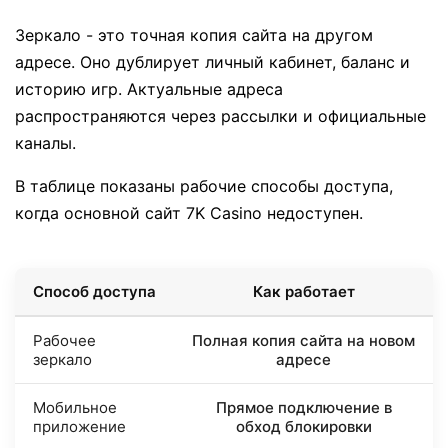
Зеркало - это точная копия сайта на другом
адресе. Оно дублирует личный кабинет, баланс и
историю игр. Актуальные адреса
распространяются через рассылки и официальные
каналы.
В таблице показаны рабочие способы доступа,
когда основной сайт 7K Casino недоступен.
Способ доступа
Как работает
Рабочее
Полная копия сайта на новом
зеркало
адресе
Мобильное
Прямое подключение в
приложение
обход блокировки