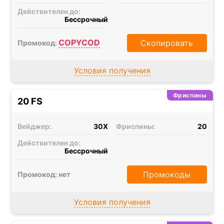
Действителен до:
Бессрочный
COPYCOD
Скопировать
Промокод:
Условия получения
Фриспины
20 FS
Вейджер:
30X
Фриспины:
20
Действителен до:
Бессрочный
Промокоды
Промокод: нет
Условия получения