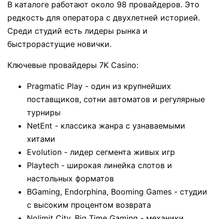
В каталоге работают около 98 провайдеров. Это
редкость для оператора с двухлетней историей.
Среди студий есть лидеры рынка и
быстрорастущие новички.
Ключевые провайдеры 7K Casino:
Pragmatic Play - один из крупнейших
поставщиков, сотни автоматов и регулярные
турниры
NetEnt - классика жанра с узнаваемыми
хитами
Evolution - лидер сегмента живых игр
Playtech - широкая линейка слотов и
настольных форматов
BGaming, Endorphina, Booming Games - студии
с высоким процентом возврата
Nolimit City, Big Time Gaming - механики