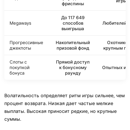
игры
фриспины
До 117 649
Megaways
способов
Любителей 
выигрыша
Прогрессивные
Накопительный
Охотников
джекпоты
призовой фонд
крупным пр
Слоты с
Прямой доступ
покупкой
к бонусному
Опытных иг
бонуса
раунду
Волатильность определяет ритм игры сильнее, чем
процент возврата. Низкая дает частые мелкие
выплаты. Высокая приносит редкие, но крупные
суммы.