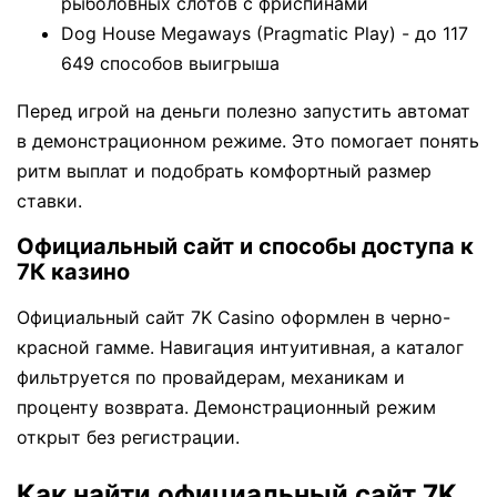
рыболовных слотов с фриспинами
Dog House Megaways (Pragmatic Play) - до 117
649 способов выигрыша
Перед игрой на деньги полезно запустить автомат
в демонстрационном режиме. Это помогает понять
ритм выплат и подобрать комфортный размер
ставки.
Официальный сайт и способы доступа к
7К казино
Официальный сайт 7K Casino оформлен в черно-
красной гамме. Навигация интуитивная, а каталог
фильтруется по провайдерам, механикам и
проценту возврата. Демонстрационный режим
открыт без регистрации.
Как найти официальный сайт 7K