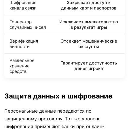
Шифрование
Закрывает доступ к
канала связи
данным карт и паспортов
Генератор
Исключает вмешательство
случайных чисел
в результат игры
Верификация
Отсекает мошеннические
личности
аккаунты
Раздельное
Гарантирует доступность
хранение
денег игрока
средств
Защита данных и шифрование
Персональные данные передаются по
защищенному протоколу. Тот же уровень
шифрования применяют банки при онлайн-