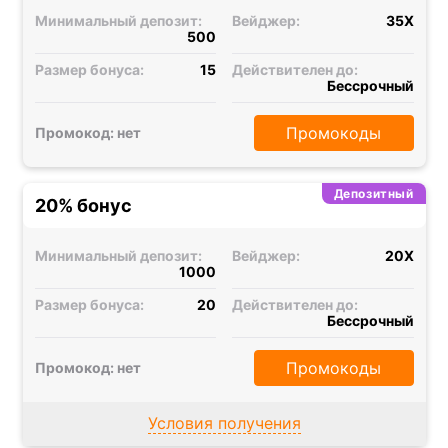
Минимальный депозит:
Вейджер:
35X
500
Размер бонуса:
15
Действителен до:
Бессрочный
Промокоды
Промокод: нет
Депозитный
20% бонус
Минимальный депозит:
Вейджер:
20X
1000
Размер бонуса:
20
Действителен до:
Бессрочный
Промокоды
Промокод: нет
Условия получения