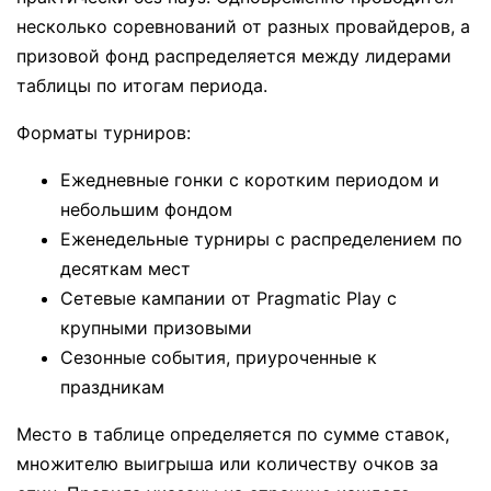
несколько соревнований от разных провайдеров, а
призовой фонд распределяется между лидерами
таблицы по итогам периода.
Форматы турниров:
Ежедневные гонки с коротким периодом и
небольшим фондом
Еженедельные турниры с распределением по
десяткам мест
Сетевые кампании от Pragmatic Play с
крупными призовыми
Сезонные события, приуроченные к
праздникам
Место в таблице определяется по сумме ставок,
множителю выигрыша или количеству очков за