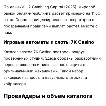
По данным H2 Gambling Capital (2025), мировой
рынок онлайн-гемблинга растет примерно на 11,5%
в год. Спрос на лицензированных операторов с
прозрачными правилами выплат растет вместе с
ним.
Игровые автоматы и слоты 7K Casino
Каталог слотов 7K Casino построен вокруг
проверенных студий. Здесь собраны разработчики
первого эшелона и нишевые поставщики с
оригинальными механиками. Такой набор
закрывает запросы и казуального игрока, и
хайроллера.
Провайдеры и объем каталога