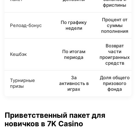
фриспины
Процент от
По графику
Релоад-бонус
суммы
недели
пополнения
Возврат
По итогам
части
Кешбэк
периода
проигранных
средств
За
Доля общего
Турнирные
активность в
призового
призы
играх
фонда
Приветственный пакет для
новичков в 7K Casino