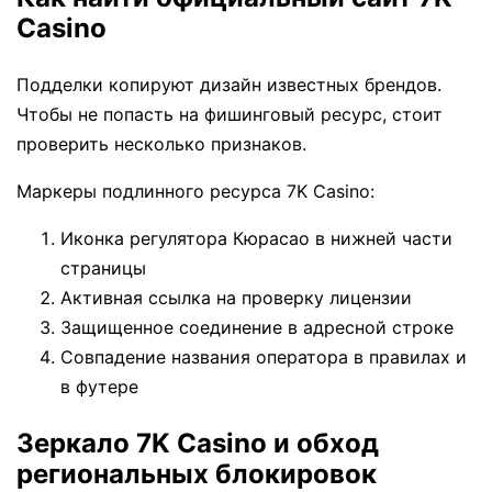
Casino
Подделки копируют дизайн известных брендов.
Чтобы не попасть на фишинговый ресурс, стоит
проверить несколько признаков.
Маркеры подлинного ресурса 7K Casino:
Иконка регулятора Кюрасао в нижней части
страницы
Активная ссылка на проверку лицензии
Защищенное соединение в адресной строке
Совпадение названия оператора в правилах и
в футере
Зеркало 7K Casino и обход
региональных блокировок