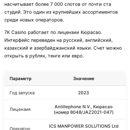
насчитывает более 7 000 слотов от почти ста
студий. Это один из крупнейших ассортиментов
среди новых операторов.
7K Casino работает по лицензии Кюрасао.
Интерфейс переведен на русский, английский,
казахский и азербайджанский языки. Счет можно
открыть в рублях, тенге или евро.
Параметр
Значение
Год запуска
2023
Antillephone N.V., Кюрасао
Лицензия
(номер 8048/JAZ2021-047)
ICS MANPOWER SOLUTIONS Ltd
Оператор