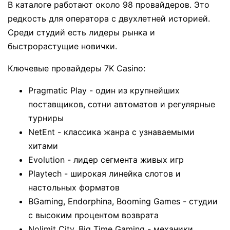
В каталоге работают около 98 провайдеров. Это
редкость для оператора с двухлетней историей.
Среди студий есть лидеры рынка и
быстрорастущие новички.
Ключевые провайдеры 7K Casino:
Pragmatic Play - один из крупнейших
поставщиков, сотни автоматов и регулярные
турниры
NetEnt - классика жанра с узнаваемыми
хитами
Evolution - лидер сегмента живых игр
Playtech - широкая линейка слотов и
настольных форматов
BGaming, Endorphina, Booming Games - студии
с высоким процентом возврата
Nolimit City, Big Time Gaming - механики