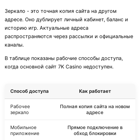
Зеркало - это точная копия сайта на другом
адресе. Оно дублирует личный кабинет, баланс и
историю игр. Актуальные адреса
распространяются через рассылки и официальные
каналы.
В таблице показаны рабочие способы доступа,
когда основной сайт 7K Casino недоступен.
Способ доступа
Как работает
Рабочее
Полная копия сайта на новом
зеркало
адресе
Мобильное
Прямое подключение в
приложение
обход блокировки