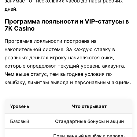
занимает от нескольких часов до пары рабочих
дней.
Программа лояльности и VIP-статусы в
7K Casino
Программа лояльности построена на
накопительной системе. За каждую ставку в
реальных деньгах игроку начисляются очки,
которые определяют текущий уровень аккаунта.
Чем выше статус, тем выгоднее условия по
кешбэку, лимитам вывода и персональным акциям.
Уровень
Что открывает
Базовый
Стандартные бонусы и акции
Повышенный кешбэк и релоад-