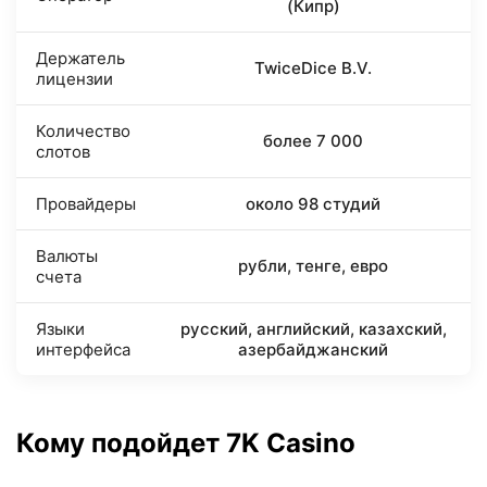
(Кипр)
Держатель
TwiceDice B.V.
лицензии
Количество
более 7 000
слотов
Провайдеры
около 98 студий
Валюты
рубли, тенге, евро
счета
Языки
русский, английский, казахский,
интерфейса
азербайджанский
Кому подойдет 7K Casino