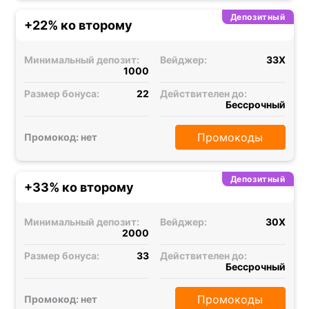
Депозитный
+22% ко второму
Минимальный депозит:
Вейджер:
33X
1000
Размер бонуса:
22
Действителен до:
Бессрочный
Промокоды
Промокод: нет
Депозитный
+33% ко второму
Минимальный депозит:
Вейджер:
30X
2000
Размер бонуса:
33
Действителен до:
Бессрочный
Промокоды
Промокод: нет