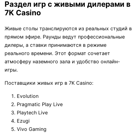
Раздел игр с живыми дилерами в
7K Casino
Живые столы транслируются из реальных студий в
прямом эфире. Раунды ведут профессиональные
дилеры, а ставки принимаются в режиме
реального времени. Этот формат сочетает
атмосферу наземного зала и удобство онлайн-
игры.
Поставщики живых игр в 7K Casino:
Evolution
Pragmatic Play Live
Playtech Live
Ezugi
Vivo Gaming