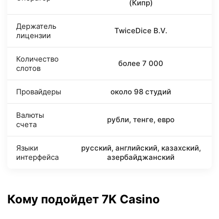
(Кипр)
Держатель
TwiceDice B.V.
лицензии
Количество
более 7 000
слотов
Провайдеры
около 98 студий
Валюты
рубли, тенге, евро
счета
Языки
русский, английский, казахский,
интерфейса
азербайджанский
Кому подойдет 7K Casino