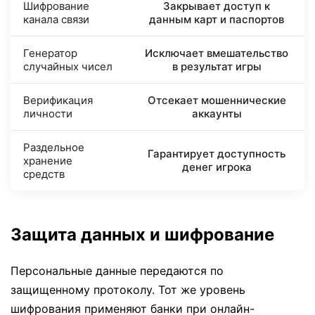
Шифрование
Закрывает доступ к
канала связи
данным карт и паспортов
Генератор
Исключает вмешательство
случайных чисел
в результат игры
Верификация
Отсекает мошеннические
личности
аккаунты
Раздельное
Гарантирует доступность
хранение
денег игрока
средств
Защита данных и шифрование
Персональные данные передаются по
защищенному протоколу. Тот же уровень
шифрования применяют банки при онлайн-