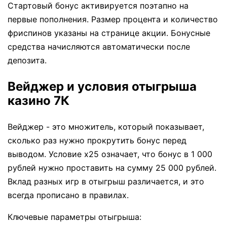
Стартовый бонус активируется поэтапно на
первые пополнения. Размер процента и количество
фриспинов указаны на странице акции. Бонусные
средства начисляются автоматически после
депозита.
Вейджер и условия отыгрыша
казино 7К
Вейджер - это множитель, который показывает,
сколько раз нужно прокрутить бонус перед
выводом. Условие x25 означает, что бонус в 1 000
рублей нужно проставить на сумму 25 000 рублей.
Вклад разных игр в отыгрыш различается, и это
всегда прописано в правилах.
Ключевые параметры отыгрыша: