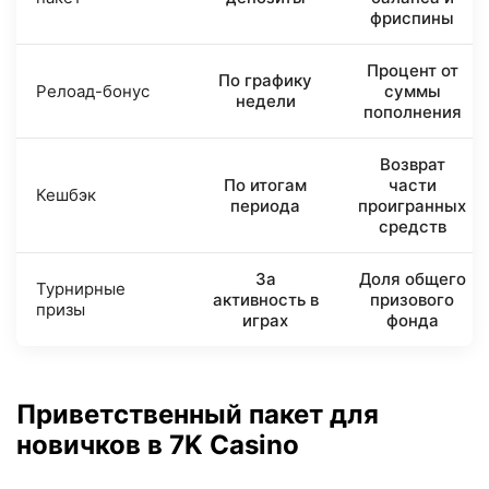
фриспины
Процент от
По графику
Релоад-бонус
суммы
недели
пополнения
Возврат
По итогам
части
Кешбэк
периода
проигранных
средств
За
Доля общего
Турнирные
активность в
призового
призы
играх
фонда
Приветственный пакет для
новичков в 7K Casino