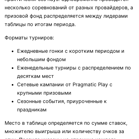
несколько соревнований от разных провайдеров, а
призовой фонд распределяется между лидерами
таблицы по итогам периода.
Форматы турниров:
Ежедневные гонки с коротким периодом и
небольшим фондом
Еженедельные турниры с распределением по
десяткам мест
Сетевые кампании от Pragmatic Play с
крупными призовыми
Сезонные события, приуроченные к
праздникам
Место в таблице определяется по сумме ставок,
множителю выигрыша или количеству очков за