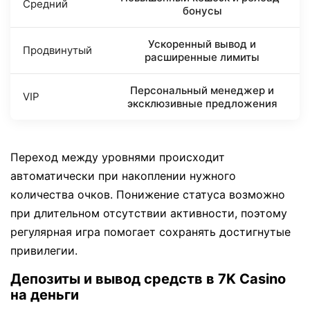
Средний
бонусы
Ускоренный вывод и
Продвинутый
расширенные лимиты
Персональный менеджер и
VIP
эксклюзивные предложения
Переход между уровнями происходит
автоматически при накоплении нужного
количества очков. Понижение статуса возможно
при длительном отсутствии активности, поэтому
регулярная игра помогает сохранять достигнутые
привилегии.
Депозиты и вывод средств в 7K Casino
на деньги