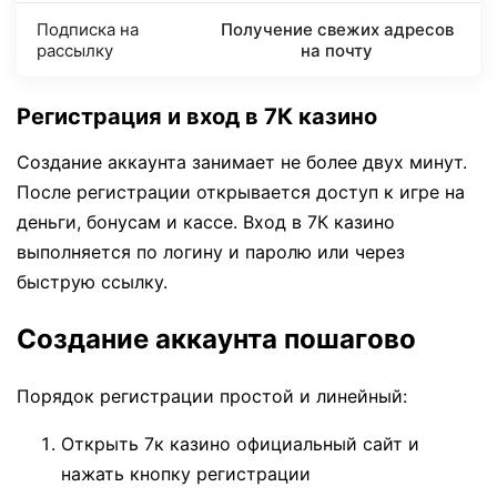
Подписка на
Получение свежих адресов
рассылку
на почту
Регистрация и вход в 7К казино
Создание аккаунта занимает не более двух минут.
После регистрации открывается доступ к игре на
деньги, бонусам и кассе. Вход в 7К казино
выполняется по логину и паролю или через
быструю ссылку.
Создание аккаунта пошагово
Порядок регистрации простой и линейный:
Открыть 7к казино официальный сайт и
нажать кнопку регистрации