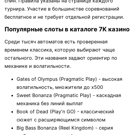
спин. Правила указаны на странице каждого
турнира. Участие в большинстве соревнований
бесплатное и не требует отдельной регистрации.
Популярные слоты в каталоге 7К казино
Среди тысяч автоматов есть проверенная
временем классика, которую выбирают чаще
остального. Эти названия задают ориентир по
механике и волатильности.
Gates of Olympus (Pragmatic Play) - высокая
волатильность, множители до x500
Sweet Bonanza (Pragmatic Play) - каскадная
механика без линий выплат
Book of Dead (Play'n GO) - классический
сюжет с расширяющимся символом
Big Bass Bonanza (Reel Kingdom) - серия