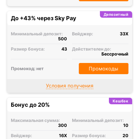
Депозитный
До +43% через Sky Pay
Минимальный депозит:
Вейджер:
33X
500
Размер бонуса:
43
Действителен до:
Бессрочный
Промокоды
Промокод: нет
Условия получения
Кешбэк
Бонус до 20%
Максимальная сумма:
Минимальный депозит:
300
10
Вейджер:
16X
Размер бонуса:
20