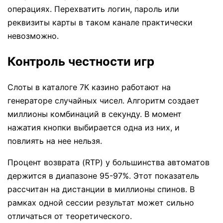
операциях. Перехватить логин, пароль или
реквизиты карты в таком канале практически
невозможно.
Контроль честности игр
Слоты в каталоге 7К казино работают на
генераторе случайных чисел. Алгоритм создает
миллионы комбинаций в секунду. В момент
нажатия кнопки выбирается одна из них, и
повлиять на нее нельзя.
Процент возврата (RTP) у большинства автоматов
держится в диапазоне 95-97%. Этот показатель
рассчитан на дистанции в миллионы спинов. В
рамках одной сессии результат может сильно
отличаться от теоретического.