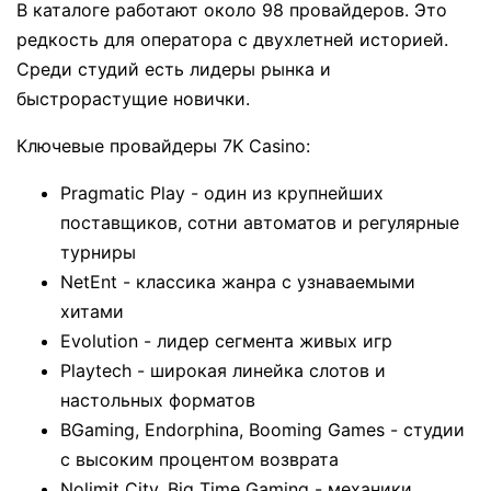
В каталоге работают около 98 провайдеров. Это
редкость для оператора с двухлетней историей.
Среди студий есть лидеры рынка и
быстрорастущие новички.
Ключевые провайдеры 7K Casino:
Pragmatic Play - один из крупнейших
поставщиков, сотни автоматов и регулярные
турниры
NetEnt - классика жанра с узнаваемыми
хитами
Evolution - лидер сегмента живых игр
Playtech - широкая линейка слотов и
настольных форматов
BGaming, Endorphina, Booming Games - студии
с высоким процентом возврата
Nolimit City, Big Time Gaming - механики