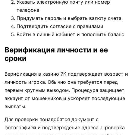
Указать электронную почту или номер
телефона
Придумать пароль и выбрать валюту счета
Подтвердить согласие с правилами
Войти в личный кабинет и пополнить баланс
Верификация личности и ее
сроки
Верификация в казино 7К подтверждает возраст и
личность игрока. Обычно она требуется перед
первым крупным выводом. Процедура защищает
аккаунт от мошенников и ускоряет последующие
выплаты.
Для проверки понадобятся документ с
фотографией и подтверждение адреса. Проверка