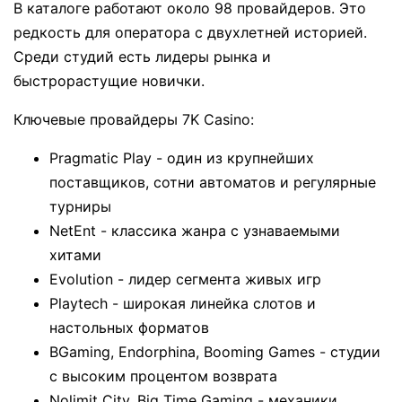
В каталоге работают около 98 провайдеров. Это
редкость для оператора с двухлетней историей.
Среди студий есть лидеры рынка и
быстрорастущие новички.
Ключевые провайдеры 7K Casino:
Pragmatic Play - один из крупнейших
поставщиков, сотни автоматов и регулярные
турниры
NetEnt - классика жанра с узнаваемыми
хитами
Evolution - лидер сегмента живых игр
Playtech - широкая линейка слотов и
настольных форматов
BGaming, Endorphina, Booming Games - студии
с высоким процентом возврата
Nolimit City, Big Time Gaming - механики