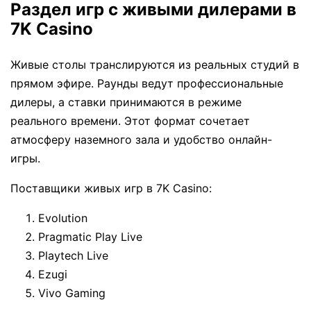
Раздел игр с живыми дилерами в
7K Casino
Живые столы транслируются из реальных студий в
прямом эфире. Раунды ведут профессиональные
дилеры, а ставки принимаются в режиме
реального времени. Этот формат сочетает
атмосферу наземного зала и удобство онлайн-
игры.
Поставщики живых игр в 7K Casino:
Evolution
Pragmatic Play Live
Playtech Live
Ezugi
Vivo Gaming