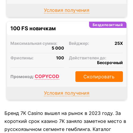
Условия получения
Бездепозитный
100 FS новичкам
Максимальная сумма:
Вейджер:
25X
5 000
Фриспины:
100
Действителен до:
Бессрочный
COPYCOD
Скопировать
Промокод:
Условия получения
Бренд 7K Casino вышел на рынок в 2023 году. За
короткий срок казино 7К заняло заметное место в
русскоязычном сегменте гемблинга. Каталог