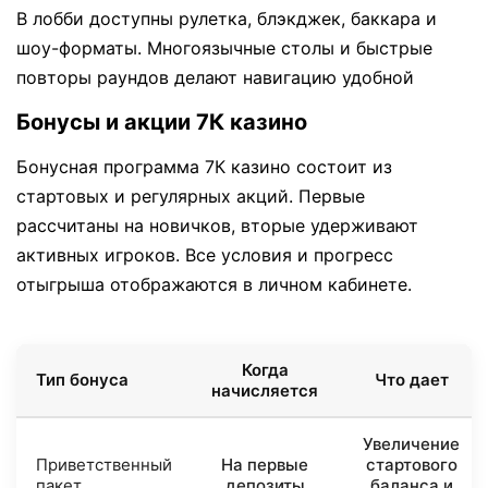
В лобби доступны рулетка, блэкджек, баккара и
шоу-форматы. Многоязычные столы и быстрые
повторы раундов делают навигацию удобной
Бонусы и акции 7К казино
Бонусная программа 7К казино состоит из
стартовых и регулярных акций. Первые
рассчитаны на новичков, вторые удерживают
активных игроков. Все условия и прогресс
отыгрыша отображаются в личном кабинете.
Когда
Тип бонуса
Что дает
начисляется
Увеличение
Приветственный
На первые
стартового
пакет
депозиты
баланса и