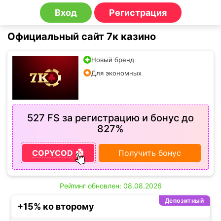
Вход
Регистрация
Официальный сайт 7к казино
Новый бренд
Для экономных
527 FS за регистрацию и бонус до
827%
COPYCOD
Получить бонус
Рейтинг обновлен: 08.08.2026
Депозитный
+15% ко второму