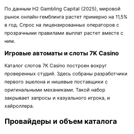
По данным H2 Gambling Capital (2025), мировой
рынок онлайн-гемблинга растет примерно на 11,5%
в год. Спрос на лицензированных операторов с
прозрачными правилами выплат растет вместе с
ним.
Игровые автоматы и слоты 7K Casino
Каталог слотов 7K Casino построен вокруг
проверенных студий. Здесь собраны разработчики
первого эшелона и нишевые поставщики с
оригинальными механиками. Такой набор
закрывает запросы и казуального игрока, и
хайроллера.
Провайдеры и объем каталога