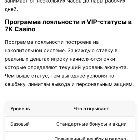
занимает от нескольких часов до пары рабочих
дней.
Программа лояльности и VIP-статусы в
7K Casino
Программа лояльности построена на
накопительной системе. За каждую ставку в
реальных деньгах игроку начисляются очки,
которые определяют текущий уровень аккаунта.
Чем выше статус, тем выгоднее условия по
кешбэку, лимитам вывода и персональным акциям.
Уровень
Что открывает
Базовый
Стандартные бонусы и акции
Повышенный кешбэк и релоад-