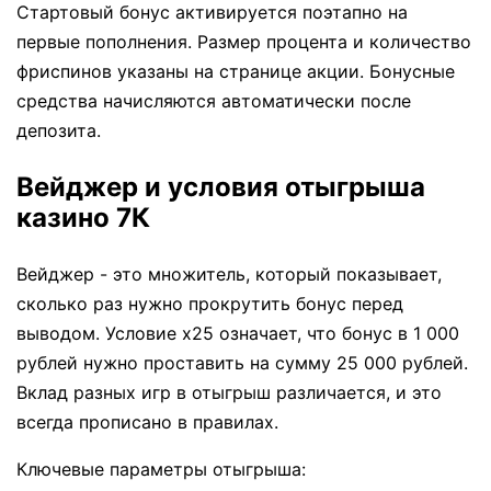
Стартовый бонус активируется поэтапно на
первые пополнения. Размер процента и количество
фриспинов указаны на странице акции. Бонусные
средства начисляются автоматически после
депозита.
Вейджер и условия отыгрыша
казино 7К
Вейджер - это множитель, который показывает,
сколько раз нужно прокрутить бонус перед
выводом. Условие x25 означает, что бонус в 1 000
рублей нужно проставить на сумму 25 000 рублей.
Вклад разных игр в отыгрыш различается, и это
всегда прописано в правилах.
Ключевые параметры отыгрыша: