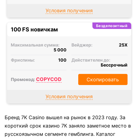
Условия получения
Бездепозитный
100 FS новичкам
Максимальная сумма:
Вейджер:
25X
5 000
Фриспины:
100
Действителен до:
Бессрочный
COPYCOD
Скопировать
Промокод:
Условия получения
Бренд 7K Casino вышел на рынок в 2023 году. За
короткий срок казино 7К заняло заметное место в
русскоязычном сегменте гемблинга. Каталог