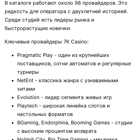
В каталоге работают около 98 провайдеров. Это
редкость для оператора с двухлетней историей.
Среди студий есть лидеры рынка и
быстрорастущие новички.
Ключевые провайдеры 7K Casino:
Pragmatic Play - один из крупнейших
поставщиков, сотни автоматов и регулярные
турниры
NetEnt - классика жанра с узнаваемыми
хитами
Evolution - лидер сегмента живых игр
Playtech - широкая линейка слотов и
настольных форматов
BGaming, Endorphina, Booming Games - студии
с высоким процентом возврата
Nolimit City, Big Time Gaming - механики