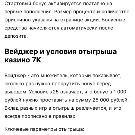
Стартовый бонус активируется поэтапно на
первые пополнения. Размер процента и количество
фриспинов указаны на странице акции. Бонусные
средства начисляются автоматически после
депозита.
Вейджер и условия отыгрыша
казино 7К
Вейджер - это множитель, который показывает,
сколько раз нужно прокрутить бонус перед
выводом. Условие x25 означает, что бонус в 1 000
рублей нужно проставить на сумму 25 000 рублей.
Вклад разных игр в отыгрыш различается, и это
всегда прописано в правилах.
Ключевые параметры отыгрыша: