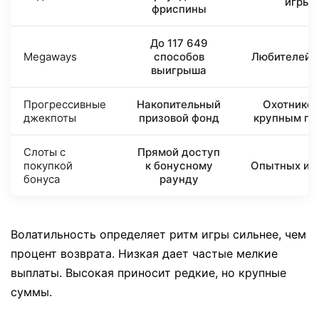
игры
фриспины
До 117 649
Megaways
способов
Любителей 
выигрыша
Прогрессивные
Накопительный
Охотников
джекпоты
призовой фонд
крупным пр
Слоты с
Прямой доступ
покупкой
к бонусному
Опытных иг
бонуса
раунду
Волатильность определяет ритм игры сильнее, чем
процент возврата. Низкая дает частые мелкие
выплаты. Высокая приносит редкие, но крупные
суммы.