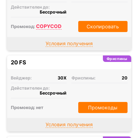
Действителен до:
Бессрочный
COPYCOD
Скопировать
Промокод:
Условия получения
Фриспины
20 FS
Вейджер:
30X
Фриспины:
20
Действителен до:
Бессрочный
Промокоды
Промокод: нет
Условия получения