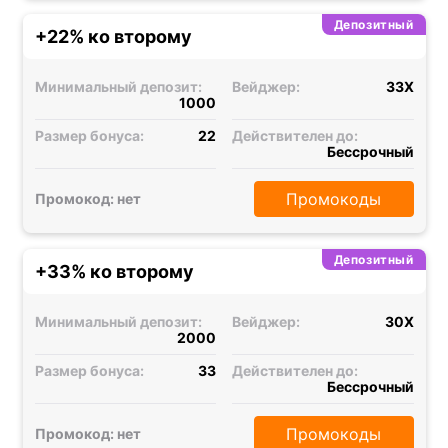
Депозитный
+22% ко второму
Минимальный депозит:
Вейджер:
33X
1000
Размер бонуса:
22
Действителен до:
Бессрочный
Промокоды
Промокод: нет
Депозитный
+33% ко второму
Минимальный депозит:
Вейджер:
30X
2000
Размер бонуса:
33
Действителен до:
Бессрочный
Промокоды
Промокод: нет