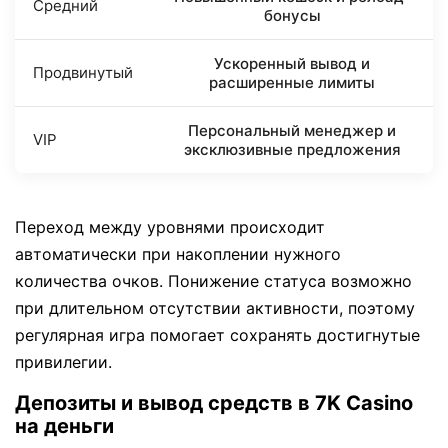
Средний
бонусы
Ускоренный вывод и
Продвинутый
расширенные лимиты
Персональный менеджер и
VIP
эксклюзивные предложения
Переход между уровнями происходит
автоматически при накоплении нужного
количества очков. Понижение статуса возможно
при длительном отсутствии активности, поэтому
регулярная игра помогает сохранять достигнутые
привилегии.
Депозиты и вывод средств в 7K Casino
на деньги