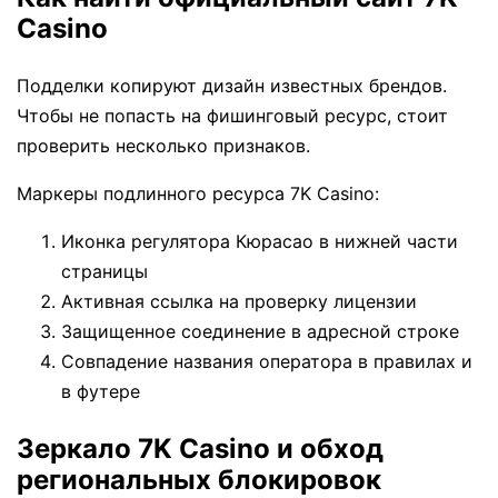
Casino
Подделки копируют дизайн известных брендов.
Чтобы не попасть на фишинговый ресурс, стоит
проверить несколько признаков.
Маркеры подлинного ресурса 7K Casino:
Иконка регулятора Кюрасао в нижней части
страницы
Активная ссылка на проверку лицензии
Защищенное соединение в адресной строке
Совпадение названия оператора в правилах и
в футере
Зеркало 7K Casino и обход
региональных блокировок