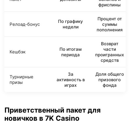
фриспины
Процент от
По графику
Релоад-бонус
суммы
недели
пополнения
Возврат
По итогам
части
Кешбэк
периода
проигранных
средств
За
Доля общего
Турнирные
активность в
призового
призы
играх
фонда
Приветственный пакет для
новичков в 7K Casino