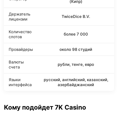
(Кипр)
Держатель
TwiceDice B.V.
лицензии
Количество
более 7 000
слотов
Провайдеры
около 98 студий
Валюты
рубли, тенге, евро
счета
Языки
русский, английский, казахский,
интерфейса
азербайджанский
Кому подойдет 7K Casino