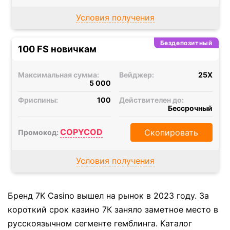
Условия получения
Бездепозитный
100 FS новичкам
Максимальная сумма:
Вейджер:
25X
5 000
Фриспины:
100
Действителен до:
Бессрочный
COPYCOD
Скопировать
Промокод:
Условия получения
Бренд 7K Casino вышел на рынок в 2023 году. За
короткий срок казино 7К заняло заметное место в
русскоязычном сегменте гемблинга. Каталог