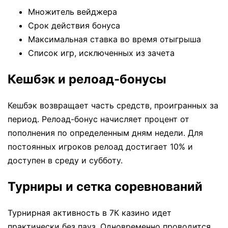
Множитель вейджера
Срок действия бонуса
Максимальная ставка во время отыгрыша
Список игр, исключенных из зачета
Кешбэк и релоад-бонусы
Кешбэк возвращает часть средств, проигранных за
период. Релоад-бонус начисляет процент от
пополнения по определенным дням недели. Для
постоянных игроков релоад достигает 10% и
доступен в среду и субботу.
Турниры и сетка соревнований
Турнирная активность в 7К казино идет
практически без пауз. Одновременно проводится