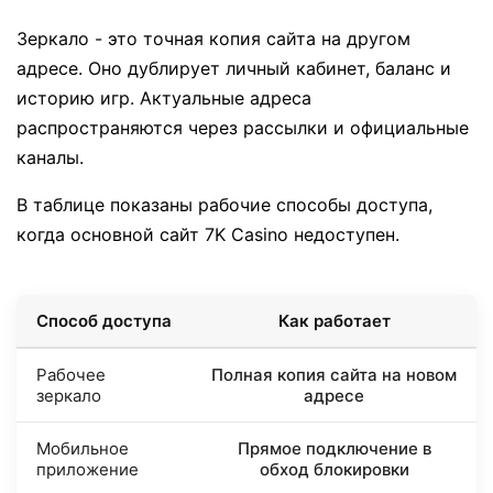
Зеркало - это точная копия сайта на другом
адресе. Оно дублирует личный кабинет, баланс и
историю игр. Актуальные адреса
распространяются через рассылки и официальные
каналы.
В таблице показаны рабочие способы доступа,
когда основной сайт 7K Casino недоступен.
Способ доступа
Как работает
Рабочее
Полная копия сайта на новом
зеркало
адресе
Мобильное
Прямое подключение в
приложение
обход блокировки