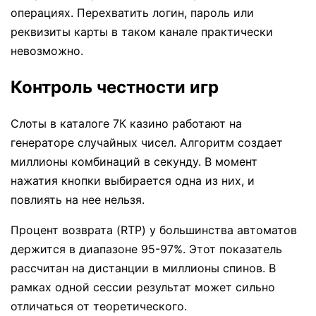
операциях. Перехватить логин, пароль или
реквизиты карты в таком канале практически
невозможно.
Контроль честности игр
Слоты в каталоге 7К казино работают на
генераторе случайных чисел. Алгоритм создает
миллионы комбинаций в секунду. В момент
нажатия кнопки выбирается одна из них, и
повлиять на нее нельзя.
Процент возврата (RTP) у большинства автоматов
держится в диапазоне 95-97%. Этот показатель
рассчитан на дистанции в миллионы спинов. В
рамках одной сессии результат может сильно
отличаться от теоретического.