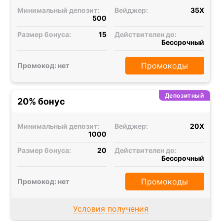
Минимальный депозит:
Вейджер:
35X
500
Размер бонуса:
15
Действителен до:
Бессрочный
Промокоды
Промокод: нет
Депозитный
20% бонус
Минимальный депозит:
Вейджер:
20X
1000
Размер бонуса:
20
Действителен до:
Бессрочный
Промокоды
Промокод: нет
Условия получения