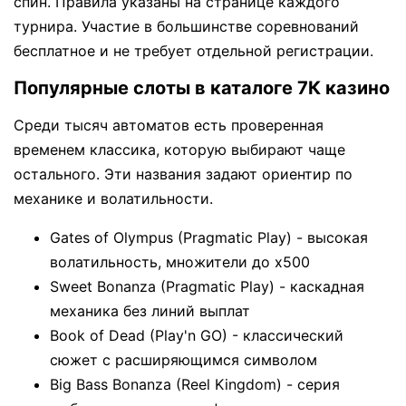
спин. Правила указаны на странице каждого
турнира. Участие в большинстве соревнований
бесплатное и не требует отдельной регистрации.
Популярные слоты в каталоге 7К казино
Среди тысяч автоматов есть проверенная
временем классика, которую выбирают чаще
остального. Эти названия задают ориентир по
механике и волатильности.
Gates of Olympus (Pragmatic Play) - высокая
волатильность, множители до x500
Sweet Bonanza (Pragmatic Play) - каскадная
механика без линий выплат
Book of Dead (Play'n GO) - классический
сюжет с расширяющимся символом
Big Bass Bonanza (Reel Kingdom) - серия