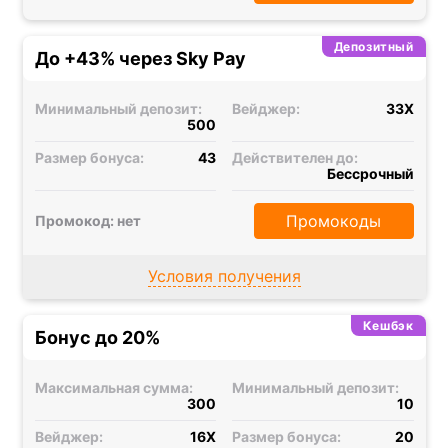
Депозитный
До +43% через Sky Pay
Минимальный депозит:
Вейджер:
33X
500
Размер бонуса:
43
Действителен до:
Бессрочный
Промокоды
Промокод: нет
Условия получения
Кешбэк
Бонус до 20%
Максимальная сумма:
Минимальный депозит:
300
10
Вейджер:
16X
Размер бонуса:
20