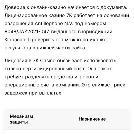
Доверие к онлайн-казино начинается с документа.
Лицензированное казино 7К работает на основании
разрешения Antillephone N.V. под номером
8048/JAZ2021-047, выданного в юрисдикции
Кюрасао. Проверить его можно по иконке
регулятора в нижней части сайта.
Лицензия в 7K Casino обязывает использовать
только сертифицированный софт. Она также
требует разделять средства игроков и
операционные счета компании. Это снижает риск
задержек при выплатах.
Механизм
Назначение
защиты