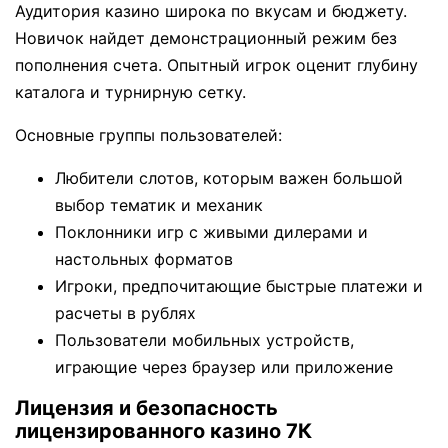
Аудитория казино широка по вкусам и бюджету.
Новичок найдет демонстрационный режим без
пополнения счета. Опытный игрок оценит глубину
каталога и турнирную сетку.
Основные группы пользователей:
Любители слотов, которым важен большой
выбор тематик и механик
Поклонники игр с живыми дилерами и
настольных форматов
Игроки, предпочитающие быстрые платежи и
расчеты в рублях
Пользователи мобильных устройств,
играющие через браузер или приложение
Лицензия и безопасность
лицензированного казино 7К