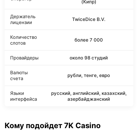
(Кипр)
Держатель
TwiceDice B.V.
лицензии
Количество
более 7 000
слотов
Провайдеры
около 98 студий
Валюты
рубли, тенге, евро
счета
Языки
русский, английский, казахский,
интерфейса
азербайджанский
Кому подойдет 7K Casino