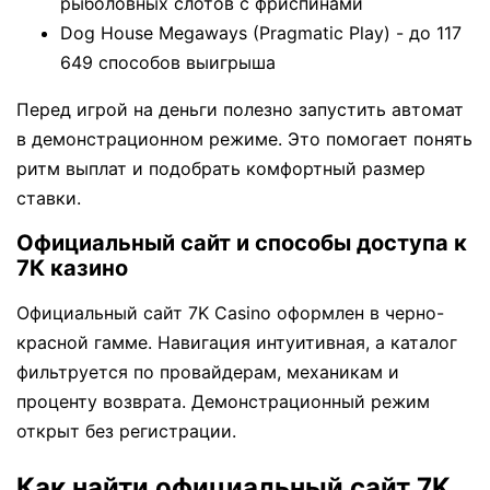
рыболовных слотов с фриспинами
Dog House Megaways (Pragmatic Play) - до 117
649 способов выигрыша
Перед игрой на деньги полезно запустить автомат
в демонстрационном режиме. Это помогает понять
ритм выплат и подобрать комфортный размер
ставки.
Официальный сайт и способы доступа к
7К казино
Официальный сайт 7K Casino оформлен в черно-
красной гамме. Навигация интуитивная, а каталог
фильтруется по провайдерам, механикам и
проценту возврата. Демонстрационный режим
открыт без регистрации.
Как найти официальный сайт 7K