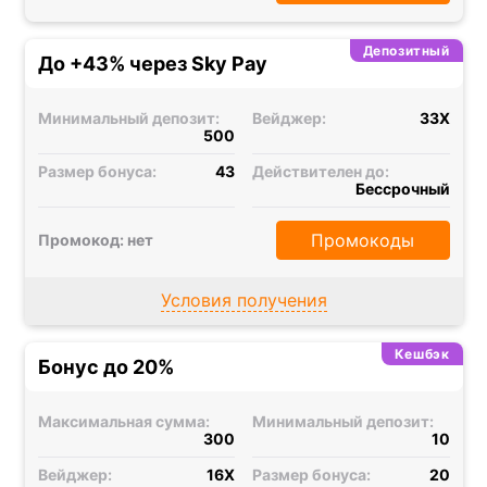
Депозитный
До +43% через Sky Pay
Минимальный депозит:
Вейджер:
33X
500
Размер бонуса:
43
Действителен до:
Бессрочный
Промокоды
Промокод: нет
Условия получения
Кешбэк
Бонус до 20%
Максимальная сумма:
Минимальный депозит:
300
10
Вейджер:
16X
Размер бонуса:
20