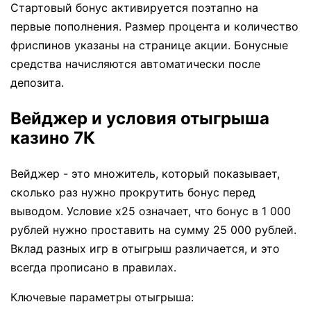
Стартовый бонус активируется поэтапно на
первые пополнения. Размер процента и количество
фриспинов указаны на странице акции. Бонусные
средства начисляются автоматически после
депозита.
Вейджер и условия отыгрыша
казино 7К
Вейджер - это множитель, который показывает,
сколько раз нужно прокрутить бонус перед
выводом. Условие x25 означает, что бонус в 1 000
рублей нужно проставить на сумму 25 000 рублей.
Вклад разных игр в отыгрыш различается, и это
всегда прописано в правилах.
Ключевые параметры отыгрыша: