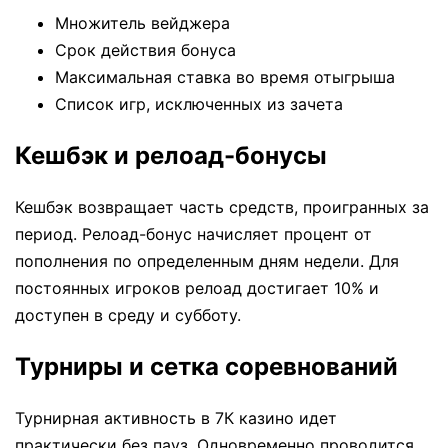
Множитель вейджера
Срок действия бонуса
Максимальная ставка во время отыгрыша
Список игр, исключенных из зачета
Кешбэк и релоад-бонусы
Кешбэк возвращает часть средств, проигранных за
период. Релоад-бонус начисляет процент от
пополнения по определенным дням недели. Для
постоянных игроков релоад достигает 10% и
доступен в среду и субботу.
Турниры и сетка соревнований
Турнирная активность в 7К казино идет
практически без пауз. Одновременно проводится