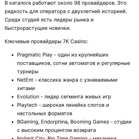
В каталоге работают около 98 провайдеров. Это
редкость для оператора с двухлетней историей.
Среди студий есть лидеры рынка и
быстрорастущие новички.
Ключевые провайдеры 7K Casino:
Pragmatic Play - один из крупнейших
поставщиков, сотни автоматов и регулярные
турниры
NetEnt - классика жанра с узнаваемыми
хитами
Evolution - лидер сегмента живых игр
Playtech - широкая линейка слотов и
настольных форматов
BGaming, Endorphina, Booming Games - студии
с высоким процентом возврата
Nolimit City, Big Time Gaming - механики