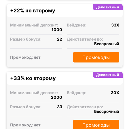
Депозитный
+22% ко второму
Минимальный депозит:
Вейджер:
33X
1000
Размер бонуса:
22
Действителен до:
Бессрочный
Промокоды
Промокод: нет
Депозитный
+33% ко второму
Минимальный депозит:
Вейджер:
30X
2000
Размер бонуса:
33
Действителен до:
Бессрочный
Промокоды
Промокод: нет