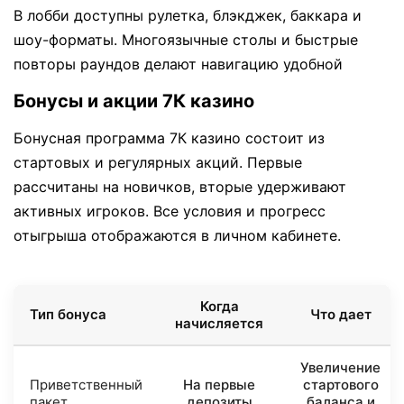
В лобби доступны рулетка, блэкджек, баккара и
шоу-форматы. Многоязычные столы и быстрые
повторы раундов делают навигацию удобной
Бонусы и акции 7К казино
Бонусная программа 7К казино состоит из
стартовых и регулярных акций. Первые
рассчитаны на новичков, вторые удерживают
активных игроков. Все условия и прогресс
отыгрыша отображаются в личном кабинете.
Когда
Тип бонуса
Что дает
начисляется
Увеличение
Приветственный
На первые
стартового
пакет
депозиты
баланса и