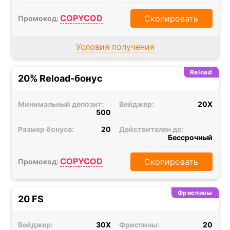
COPYCOD
Скопировать
Промокод:
Условия получения
Reload
20% Reload-бонус
Минимальный депозит:
Вейджер:
20X
500
Размер бонуса:
20
Действителен до:
Бессрочный
COPYCOD
Скопировать
Промокод:
Фриспины
20 FS
Вейджер:
30X
Фриспины:
20