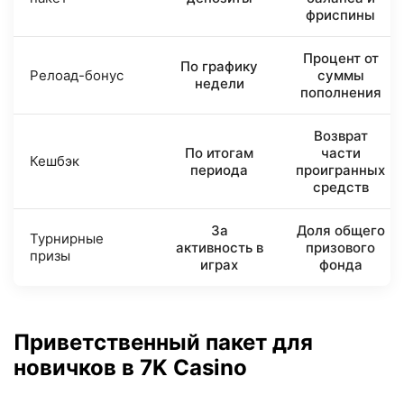
фриспины
Процент от
По графику
Релоад-бонус
суммы
недели
пополнения
Возврат
По итогам
части
Кешбэк
периода
проигранных
средств
За
Доля общего
Турнирные
активность в
призового
призы
играх
фонда
Приветственный пакет для
новичков в 7K Casino