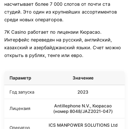
насчитывает более 7 000 слотов от почти ста
студий. Это один из крупнейших ассортиментов
среди новых операторов.
7K Casino работает по лицензии Кюрасао.
Интерфейс переведен на русский, английский,
казахский и азербайджанский языки. Счет можно
открыть в рублях, тенге или евро.
Параметр
Значение
Год запуска
2023
Antillephone N.V., Кюрасао
Лицензия
(номер 8048/JAZ2021-047)
ICS MANPOWER SOLUTIONS Ltd
Оператор