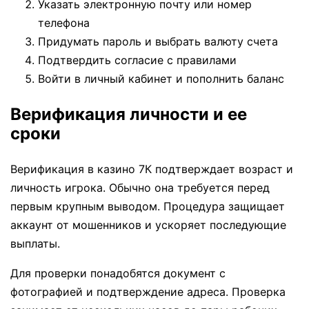
Указать электронную почту или номер
телефона
Придумать пароль и выбрать валюту счета
Подтвердить согласие с правилами
Войти в личный кабинет и пополнить баланс
Верификация личности и ее
сроки
Верификация в казино 7К подтверждает возраст и
личность игрока. Обычно она требуется перед
первым крупным выводом. Процедура защищает
аккаунт от мошенников и ускоряет последующие
выплаты.
Для проверки понадобятся документ с
фотографией и подтверждение адреса. Проверка