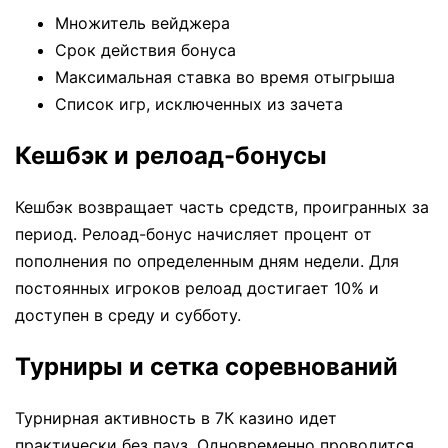
Множитель вейджера
Срок действия бонуса
Максимальная ставка во время отыгрыша
Список игр, исключенных из зачета
Кешбэк и релоад-бонусы
Кешбэк возвращает часть средств, проигранных за
период. Релоад-бонус начисляет процент от
пополнения по определенным дням недели. Для
постоянных игроков релоад достигает 10% и
доступен в среду и субботу.
Турниры и сетка соревнований
Турнирная активность в 7К казино идет
практически без пауз. Одновременно проводится