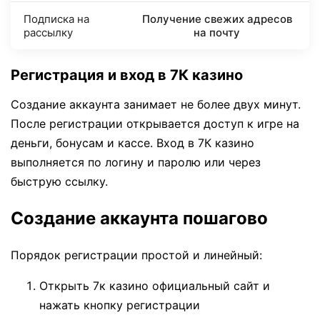
Подписка на
Получение свежих адресов
рассылку
на почту
Регистрация и вход в 7К казино
Создание аккаунта занимает не более двух минут.
После регистрации открывается доступ к игре на
деньги, бонусам и кассе. Вход в 7К казино
выполняется по логину и паролю или через
быструю ссылку.
Создание аккаунта пошагово
Порядок регистрации простой и линейный:
Открыть 7к казино официальный сайт и
нажать кнопку регистрации