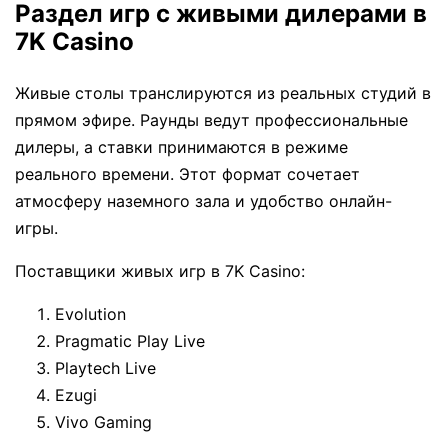
Раздел игр с живыми дилерами в
7K Casino
Живые столы транслируются из реальных студий в
прямом эфире. Раунды ведут профессиональные
дилеры, а ставки принимаются в режиме
реального времени. Этот формат сочетает
атмосферу наземного зала и удобство онлайн-
игры.
Поставщики живых игр в 7K Casino:
Evolution
Pragmatic Play Live
Playtech Live
Ezugi
Vivo Gaming