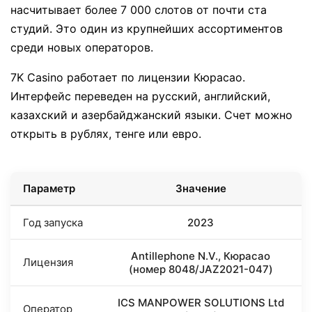
насчитывает более 7 000 слотов от почти ста
студий. Это один из крупнейших ассортиментов
среди новых операторов.
7K Casino работает по лицензии Кюрасао.
Интерфейс переведен на русский, английский,
казахский и азербайджанский языки. Счет можно
открыть в рублях, тенге или евро.
Параметр
Значение
Год запуска
2023
Antillephone N.V., Кюрасао
Лицензия
(номер 8048/JAZ2021-047)
ICS MANPOWER SOLUTIONS Ltd
Оператор