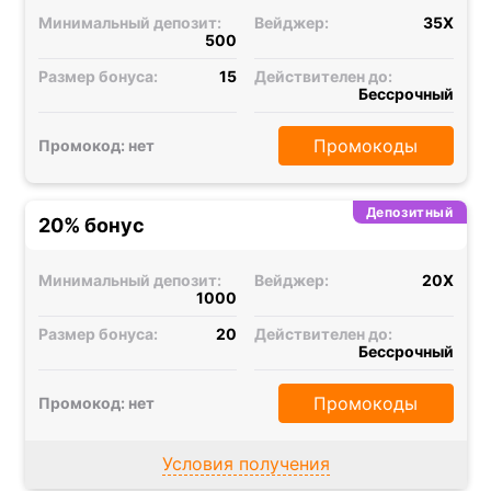
Минимальный депозит:
Вейджер:
35X
500
Размер бонуса:
15
Действителен до:
Бессрочный
Промокоды
Промокод: нет
Депозитный
20% бонус
Минимальный депозит:
Вейджер:
20X
1000
Размер бонуса:
20
Действителен до:
Бессрочный
Промокоды
Промокод: нет
Условия получения