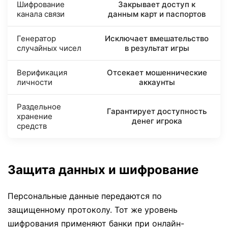
Шифрование
Закрывает доступ к
канала связи
данным карт и паспортов
Генератор
Исключает вмешательство
случайных чисел
в результат игры
Верификация
Отсекает мошеннические
личности
аккаунты
Раздельное
Гарантирует доступность
хранение
денег игрока
средств
Защита данных и шифрование
Персональные данные передаются по
защищенному протоколу. Тот же уровень
шифрования применяют банки при онлайн-