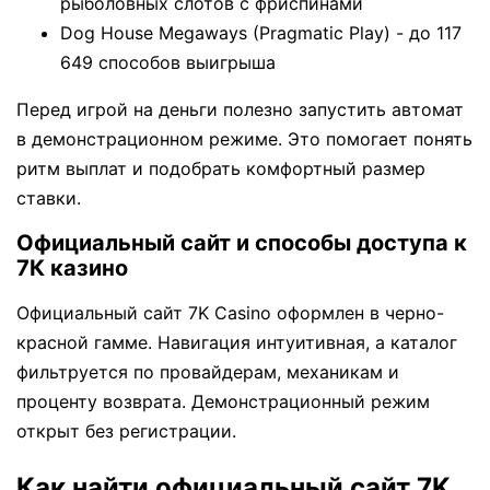
рыболовных слотов с фриспинами
Dog House Megaways (Pragmatic Play) - до 117
649 способов выигрыша
Перед игрой на деньги полезно запустить автомат
в демонстрационном режиме. Это помогает понять
ритм выплат и подобрать комфортный размер
ставки.
Официальный сайт и способы доступа к
7К казино
Официальный сайт 7K Casino оформлен в черно-
красной гамме. Навигация интуитивная, а каталог
фильтруется по провайдерам, механикам и
проценту возврата. Демонстрационный режим
открыт без регистрации.
Как найти официальный сайт 7K