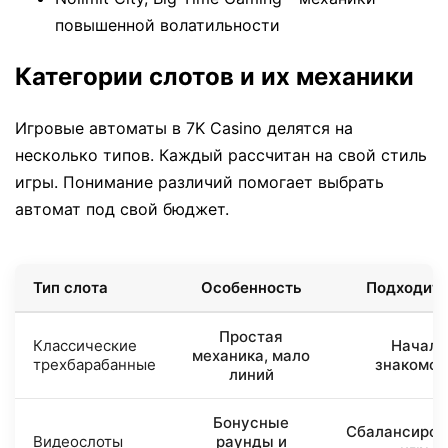
повышенной волатильности
Категории слотов и их механики
Игровые автоматы в 7K Casino делятся на
несколько типов. Каждый рассчитан на свой стиль
игры. Понимание различий помогает выбрать
автомат под свой бюджет.
Тип слота
Особенность
Подходит 
Простая
Классические
Начала
механика, мало
трехбарабанные
знакомст
линий
Бонусные
Сбалансиров
Видеослоты
раунды и