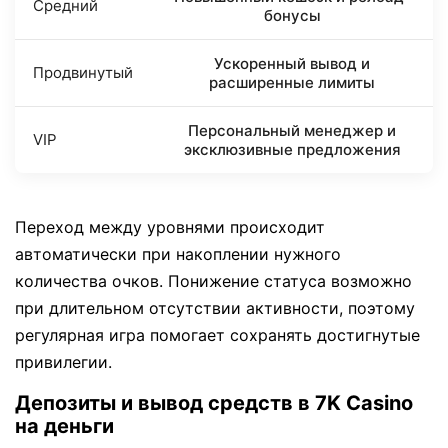
Средний
бонусы
Ускоренный вывод и
Продвинутый
расширенные лимиты
Персональный менеджер и
VIP
эксклюзивные предложения
Переход между уровнями происходит
автоматически при накоплении нужного
количества очков. Понижение статуса возможно
при длительном отсутствии активности, поэтому
регулярная игра помогает сохранять достигнутые
привилегии.
Депозиты и вывод средств в 7K Casino
на деньги