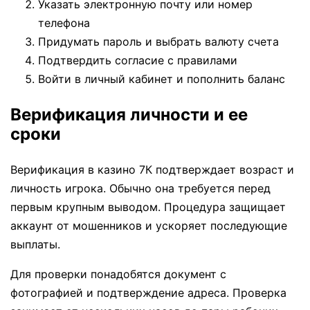
Указать электронную почту или номер
телефона
Придумать пароль и выбрать валюту счета
Подтвердить согласие с правилами
Войти в личный кабинет и пополнить баланс
Верификация личности и ее
сроки
Верификация в казино 7К подтверждает возраст и
личность игрока. Обычно она требуется перед
первым крупным выводом. Процедура защищает
аккаунт от мошенников и ускоряет последующие
выплаты.
Для проверки понадобятся документ с
фотографией и подтверждение адреса. Проверка