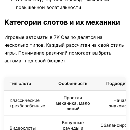
повышенной волатильности
Категории слотов и их механики
Игровые автоматы в 7K Casino делятся на
несколько типов. Каждый рассчитан на свой стиль
игры. Понимание различий помогает выбрать
автомат под свой бюджет.
Тип слота
Особенность
Подходит 
Простая
Классические
Начала
механика, мало
трехбарабанные
знакомст
линий
Бонусные
Сбалансиров
Видеослоты
раунды и