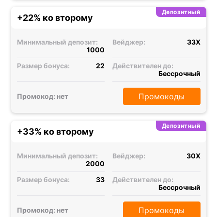
Депозитный
+22% ко второму
Минимальный депозит:
Вейджер:
33X
1000
Размер бонуса:
22
Действителен до:
Бессрочный
Промокоды
Промокод: нет
Депозитный
+33% ко второму
Минимальный депозит:
Вейджер:
30X
2000
Размер бонуса:
33
Действителен до:
Бессрочный
Промокоды
Промокод: нет