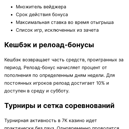
Множитель вейджера
Срок действия бонуса
Максимальная ставка во время отыгрыша
Список игр, исключенных из зачета
Кешбэк и релоад-бонусы
Кешбэк возвращает часть средств, проигранных за
период. Релоад-бонус начисляет процент от
пополнения по определенным дням недели. Для
постоянных игроков релоад достигает 10% и
доступен в среду и субботу.
Турниры и сетка соревнований
Турнирная активность в 7К казино идет
практически без пауз. Одновременно проводится