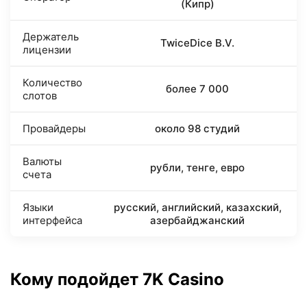
(Кипр)
Держатель
TwiceDice B.V.
лицензии
Количество
более 7 000
слотов
Провайдеры
около 98 студий
Валюты
рубли, тенге, евро
счета
Языки
русский, английский, казахский,
интерфейса
азербайджанский
Кому подойдет 7K Casino