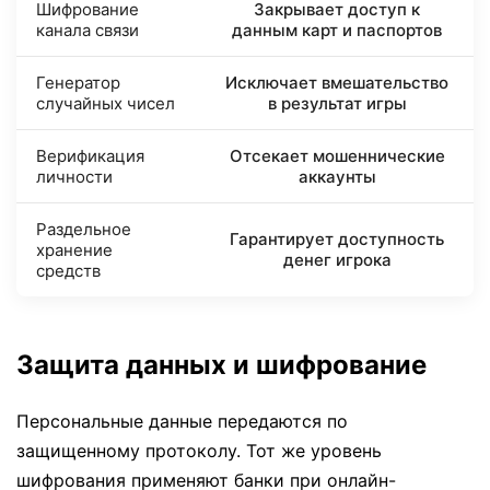
Шифрование
Закрывает доступ к
канала связи
данным карт и паспортов
Генератор
Исключает вмешательство
случайных чисел
в результат игры
Верификация
Отсекает мошеннические
личности
аккаунты
Раздельное
Гарантирует доступность
хранение
денег игрока
средств
Защита данных и шифрование
Персональные данные передаются по
защищенному протоколу. Тот же уровень
шифрования применяют банки при онлайн-