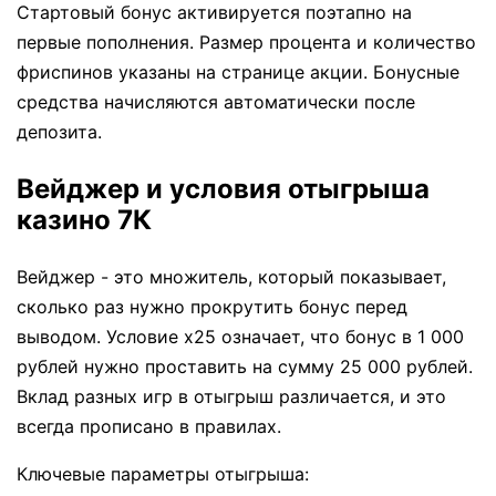
Стартовый бонус активируется поэтапно на
первые пополнения. Размер процента и количество
фриспинов указаны на странице акции. Бонусные
средства начисляются автоматически после
депозита.
Вейджер и условия отыгрыша
казино 7К
Вейджер - это множитель, который показывает,
сколько раз нужно прокрутить бонус перед
выводом. Условие x25 означает, что бонус в 1 000
рублей нужно проставить на сумму 25 000 рублей.
Вклад разных игр в отыгрыш различается, и это
всегда прописано в правилах.
Ключевые параметры отыгрыша: