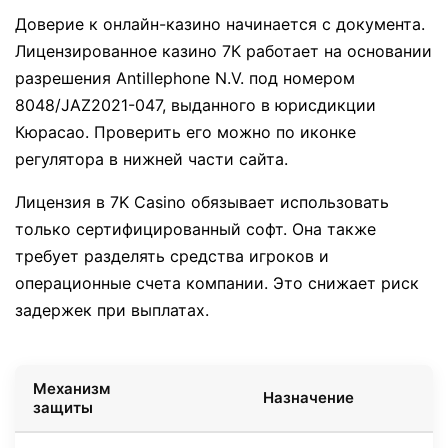
Доверие к онлайн-казино начинается с документа.
Лицензированное казино 7К работает на основании
разрешения Antillephone N.V. под номером
8048/JAZ2021-047, выданного в юрисдикции
Кюрасао. Проверить его можно по иконке
регулятора в нижней части сайта.
Лицензия в 7K Casino обязывает использовать
только сертифицированный софт. Она также
требует разделять средства игроков и
операционные счета компании. Это снижает риск
задержек при выплатах.
Механизм
Назначение
защиты