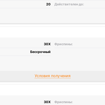
20
Действителен до:
30X
Фриспины:
Бессрочный
Условия получения
30X
Фриспины: