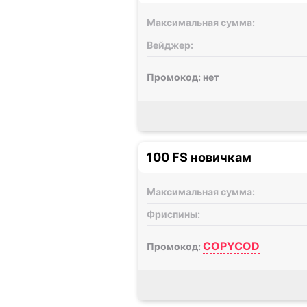
Максимальная сумма:
Вейджер:
Промокод: нет
100 FS новичкам
Максимальная сумма:
Фриспины:
COPYCOD
Промокод: