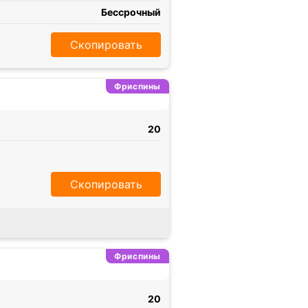
Бессрочный
Скопировать
Фриспины
20
Скопировать
Фриспины
20