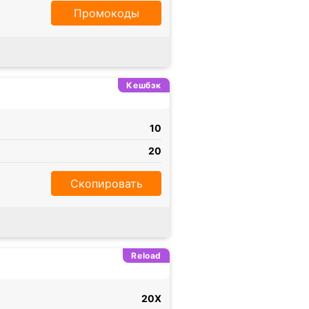
Промокоды
Кешбэк
10
20
Скопировать
Reload
20X