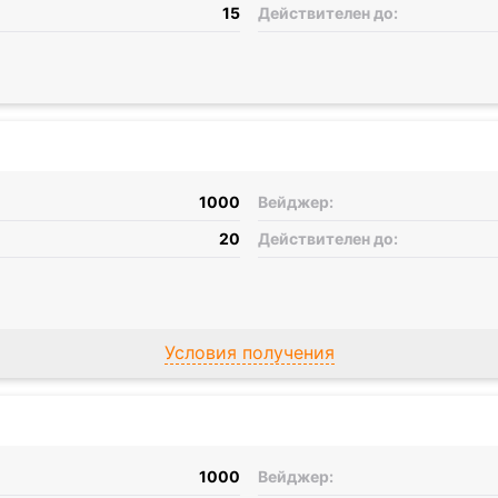
15
Действителен до:
1000
Вейджер:
20
Действителен до:
Условия получения
1000
Вейджер: