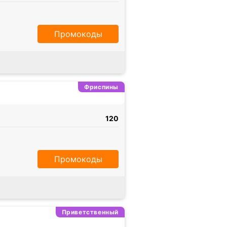
Промокоды
Фриспины
120
Промокоды
Приветственный