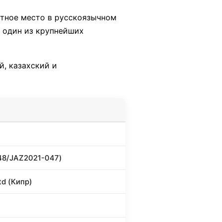
метное место в русскоязычном
о один из крупнейших
й, казахский и
048/JAZ2021-047)
d (Кипр)