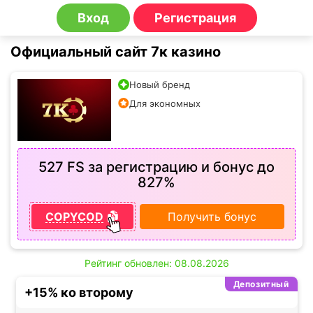
Вход
Регистрация
Официальный сайт 7к казино
Новый бренд
Для экономных
527 FS за регистрацию и бонус до
827%
COPYCOD
Получить бонус
Рейтинг обновлен: 08.08.2026
Депозитный
+15% ко второму