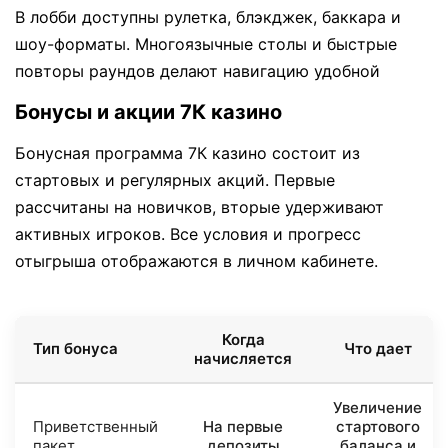
В лобби доступны рулетка, блэкджек, баккара и
шоу-форматы. Многоязычные столы и быстрые
повторы раундов делают навигацию удобной
Бонусы и акции 7К казино
Бонусная программа 7К казино состоит из
стартовых и регулярных акций. Первые
рассчитаны на новичков, вторые удерживают
активных игроков. Все условия и прогресс
отыгрыша отображаются в личном кабинете.
Когда
Тип бонуса
Что дает
начисляется
Увеличение
Приветственный
На первые
стартового
пакет
депозиты
баланса и