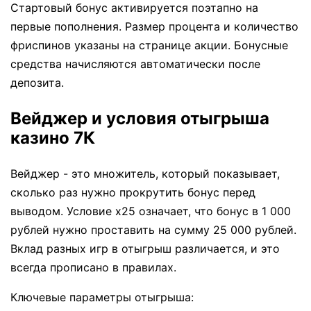
Стартовый бонус активируется поэтапно на
первые пополнения. Размер процента и количество
фриспинов указаны на странице акции. Бонусные
средства начисляются автоматически после
депозита.
Вейджер и условия отыгрыша
казино 7К
Вейджер - это множитель, который показывает,
сколько раз нужно прокрутить бонус перед
выводом. Условие x25 означает, что бонус в 1 000
рублей нужно проставить на сумму 25 000 рублей.
Вклад разных игр в отыгрыш различается, и это
всегда прописано в правилах.
Ключевые параметры отыгрыша: