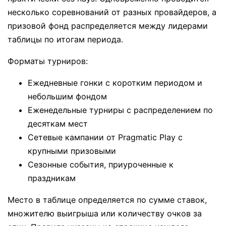
несколько соревнований от разных провайдеров, а
призовой фонд распределяется между лидерами
таблицы по итогам периода.
Форматы турниров:
Ежедневные гонки с коротким периодом и
небольшим фондом
Еженедельные турниры с распределением по
десяткам мест
Сетевые кампании от Pragmatic Play с
крупными призовыми
Сезонные события, приуроченные к
праздникам
Место в таблице определяется по сумме ставок,
множителю выигрыша или количеству очков за