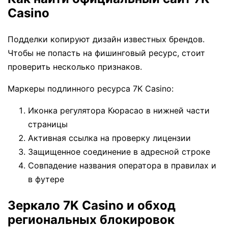
Casino
Подделки копируют дизайн известных брендов.
Чтобы не попасть на фишинговый ресурс, стоит
проверить несколько признаков.
Маркеры подлинного ресурса 7K Casino:
Иконка регулятора Кюрасао в нижней части
страницы
Активная ссылка на проверку лицензии
Защищенное соединение в адресной строке
Совпадение названия оператора в правилах и
в футере
Зеркало 7K Casino и обход
региональных блокировок