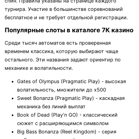
спин. Правила указаны на странице каждого
турнира. Участие в большинстве соревнований
бесплатное и не требует отдельной регистрации.
Популярные слоты в каталоге 7К казино
Среди тысяч автоматов есть проверенная
временем классика, которую выбирают чаще
остального. Эти названия задают ориентир по
механике и волатильности.
Gates of Olympus (Pragmatic Play) - высокая
волатильность, множители до x500
Sweet Bonanza (Pragmatic Play) - каскадная
механика без линий выплат
Book of Dead (Play'n GO) - классический
сюжет с расширяющимся символом
Big Bass Bonanza (Reel Kingdom) - серия