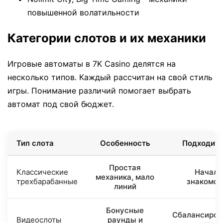
повышенной волатильности
Категории слотов и их механики
Игровые автоматы в 7K Casino делятся на
несколько типов. Каждый рассчитан на свой стиль
игры. Понимание различий помогает выбрать
автомат под свой бюджет.
Тип слота
Особенность
Подходит 
Простая
Классические
Начала
механика, мало
трехбарабанные
знакомст
линий
Бонусные
Сбалансиров
Видеослоты
раунды и