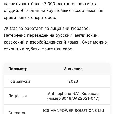
насчитывает более 7 000 слотов от почти ста
студий. Это один из крупнейших ассортиментов
среди новых операторов.
7K Casino работает по лицензии Кюрасао.
Интерфейс переведен на русский, английский,
казахский и азербайджанский языки. Счет можно
открыть в рублях, тенге или евро.
Параметр
Значение
Год запуска
2023
Antillephone N.V., Кюрасао
Лицензия
(номер 8048/JAZ2021-047)
ICS MANPOWER SOLUTIONS Ltd
Оператор