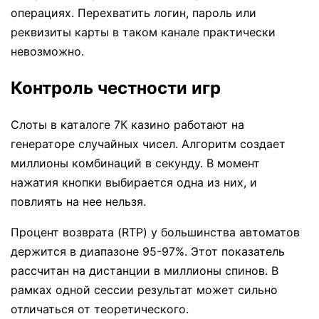
операциях. Перехватить логин, пароль или
реквизиты карты в таком канале практически
невозможно.
Контроль честности игр
Слоты в каталоге 7К казино работают на
генераторе случайных чисел. Алгоритм создает
миллионы комбинаций в секунду. В момент
нажатия кнопки выбирается одна из них, и
повлиять на нее нельзя.
Процент возврата (RTP) у большинства автоматов
держится в диапазоне 95-97%. Этот показатель
рассчитан на дистанции в миллионы спинов. В
рамках одной сессии результат может сильно
отличаться от теоретического.