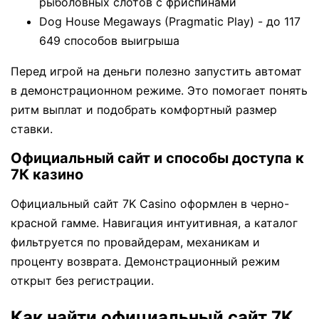
рыболовных слотов с фриспинами
Dog House Megaways (Pragmatic Play) - до 117
649 способов выигрыша
Перед игрой на деньги полезно запустить автомат
в демонстрационном режиме. Это помогает понять
ритм выплат и подобрать комфортный размер
ставки.
Официальный сайт и способы доступа к
7К казино
Официальный сайт 7K Casino оформлен в черно-
красной гамме. Навигация интуитивная, а каталог
фильтруется по провайдерам, механикам и
проценту возврата. Демонстрационный режим
открыт без регистрации.
Как найти официальный сайт 7K