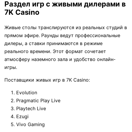
Раздел игр с живыми дилерами в
7K Casino
Живые столы транслируются из реальных студий в
прямом эфире. Раунды ведут профессиональные
дилеры, а ставки принимаются в режиме
реального времени. Этот формат сочетает
атмосферу наземного зала и удобство онлайн-
игры.
Поставщики живых игр в 7K Casino:
Evolution
Pragmatic Play Live
Playtech Live
Ezugi
Vivo Gaming