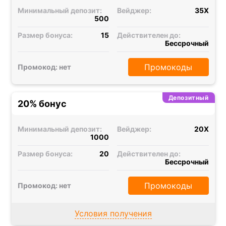
Минимальный депозит:
Вейджер:
35X
500
Размер бонуса:
15
Действителен до:
Бессрочный
Промокоды
Промокод: нет
Депозитный
20% бонус
Минимальный депозит:
Вейджер:
20X
1000
Размер бонуса:
20
Действителен до:
Бессрочный
Промокоды
Промокод: нет
Условия получения