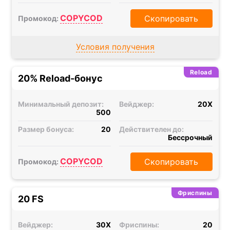
COPYCOD
Скопировать
Промокод:
Условия получения
Reload
20% Reload-бонус
Минимальный депозит:
Вейджер:
20X
500
Размер бонуса:
20
Действителен до:
Бессрочный
COPYCOD
Скопировать
Промокод:
Фриспины
20 FS
Вейджер:
30X
Фриспины:
20