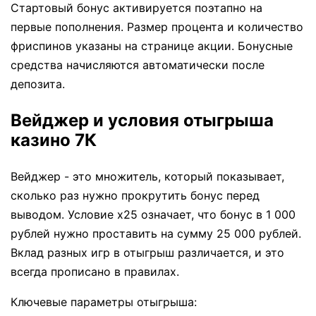
Стартовый бонус активируется поэтапно на
первые пополнения. Размер процента и количество
фриспинов указаны на странице акции. Бонусные
средства начисляются автоматически после
депозита.
Вейджер и условия отыгрыша
казино 7К
Вейджер - это множитель, который показывает,
сколько раз нужно прокрутить бонус перед
выводом. Условие x25 означает, что бонус в 1 000
рублей нужно проставить на сумму 25 000 рублей.
Вклад разных игр в отыгрыш различается, и это
всегда прописано в правилах.
Ключевые параметры отыгрыша: