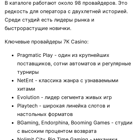
В каталоге работают около 98 провайдеров. Это
редкость для оператора с двухлетней историей.
Среди студий есть лидеры рынка и
быстрорастущие новички.
Ключевые провайдеры 7K Casino:
Pragmatic Play - один из крупнейших
поставщиков, сотни автоматов и регулярные
турниры
NetEnt - классика жанра с узнаваемыми
хитами
Evolution - лидер сегмента живых игр
Playtech - широкая линейка слотов и
настольных форматов
BGaming, Endorphina, Booming Games - студии
с высоким процентом возврата
Nolimit City, Big Time Gaming - механики