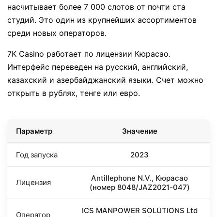
насчитывает более 7 000 слотов от почти ста
студий. Это один из крупнейших ассортиментов
среди новых операторов.
7K Casino работает по лицензии Кюрасао.
Интерфейс переведен на русский, английский,
казахский и азербайджанский языки. Счет можно
открыть в рублях, тенге или евро.
Параметр
Значение
Год запуска
2023
Antillephone N.V., Кюрасао
Лицензия
(номер 8048/JAZ2021-047)
ICS MANPOWER SOLUTIONS Ltd
Оператор