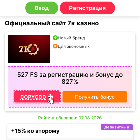
Вход
Регистрация
Официальный сайт 7к казино
Новый бренд
Для экономных
527 FS за регистрацию и бонус до
827%
COPYCOD
Получить бонус
Рейтинг обновлен: 07.08.2026
Депозитный
+15% ко второму