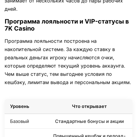
занимает от нескольких часов до пары рабочих
дней.
Программа лояльности и VIP-статусы в
7K Casino
Программа лояльности построена на
накопительной системе. За каждую ставку в
реальных деньгах игроку начисляются очки,
которые определяют текущий уровень аккаунта.
Чем выше статус, тем выгоднее условия по
кешбэку, лимитам вывода и персональным акциям.
Уровень
Что открывает
Базовый
Стандартные бонусы и акции
Повышенный кешбэк и релоад-