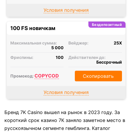
Условия получения
Бездепозитный
100 FS новичкам
Максимальная сумма:
Вейджер:
25X
5 000
Фриспины:
100
Действителен до:
Бессрочный
COPYCOD
Скопировать
Промокод:
Условия получения
Бренд 7K Casino вышел на рынок в 2023 году. За
короткий срок казино 7К заняло заметное место в
русскоязычном сегменте гемблинга. Каталог