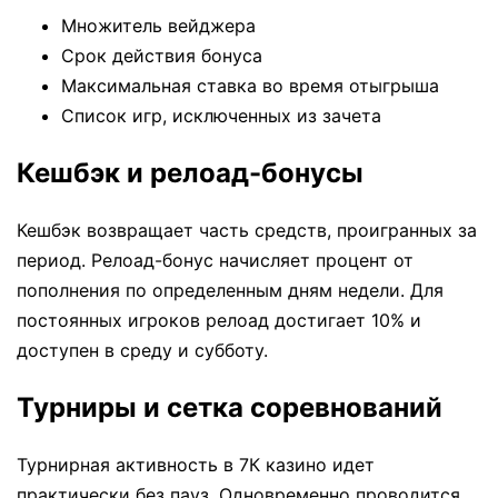
Множитель вейджера
Срок действия бонуса
Максимальная ставка во время отыгрыша
Список игр, исключенных из зачета
Кешбэк и релоад-бонусы
Кешбэк возвращает часть средств, проигранных за
период. Релоад-бонус начисляет процент от
пополнения по определенным дням недели. Для
постоянных игроков релоад достигает 10% и
доступен в среду и субботу.
Турниры и сетка соревнований
Турнирная активность в 7К казино идет
практически без пауз. Одновременно проводится