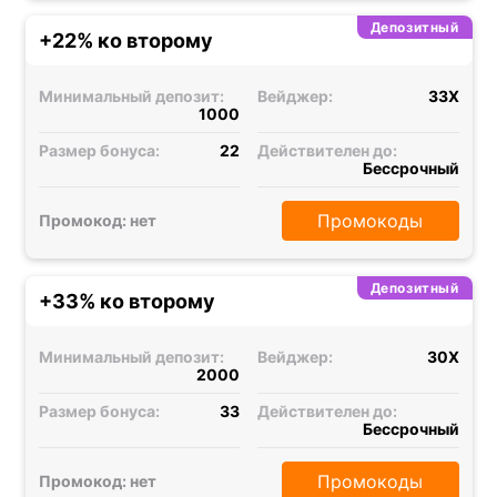
Депозитный
+22% ко второму
Минимальный депозит:
Вейджер:
33X
1000
Размер бонуса:
22
Действителен до:
Бессрочный
Промокоды
Промокод: нет
Депозитный
+33% ко второму
Минимальный депозит:
Вейджер:
30X
2000
Размер бонуса:
33
Действителен до:
Бессрочный
Промокоды
Промокод: нет