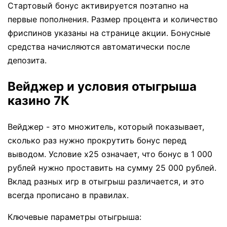
Стартовый бонус активируется поэтапно на
первые пополнения. Размер процента и количество
фриспинов указаны на странице акции. Бонусные
средства начисляются автоматически после
депозита.
Вейджер и условия отыгрыша
казино 7К
Вейджер - это множитель, который показывает,
сколько раз нужно прокрутить бонус перед
выводом. Условие x25 означает, что бонус в 1 000
рублей нужно проставить на сумму 25 000 рублей.
Вклад разных игр в отыгрыш различается, и это
всегда прописано в правилах.
Ключевые параметры отыгрыша: