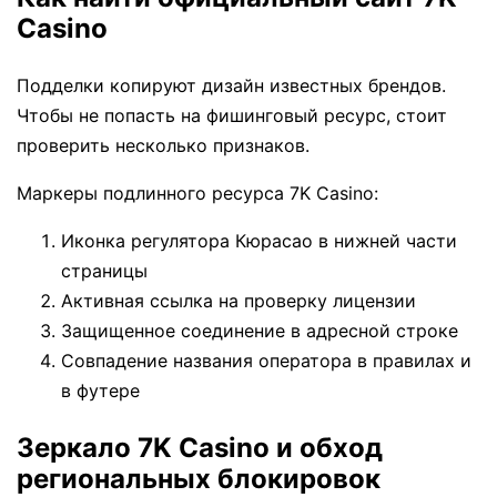
Casino
Подделки копируют дизайн известных брендов.
Чтобы не попасть на фишинговый ресурс, стоит
проверить несколько признаков.
Маркеры подлинного ресурса 7K Casino:
Иконка регулятора Кюрасао в нижней части
страницы
Активная ссылка на проверку лицензии
Защищенное соединение в адресной строке
Совпадение названия оператора в правилах и
в футере
Зеркало 7K Casino и обход
региональных блокировок