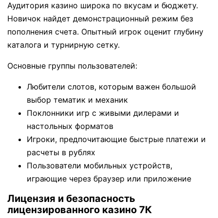
Аудитория казино широка по вкусам и бюджету.
Новичок найдет демонстрационный режим без
пополнения счета. Опытный игрок оценит глубину
каталога и турнирную сетку.
Основные группы пользователей:
Любители слотов, которым важен большой
выбор тематик и механик
Поклонники игр с живыми дилерами и
настольных форматов
Игроки, предпочитающие быстрые платежи и
расчеты в рублях
Пользователи мобильных устройств,
играющие через браузер или приложение
Лицензия и безопасность
лицензированного казино 7К