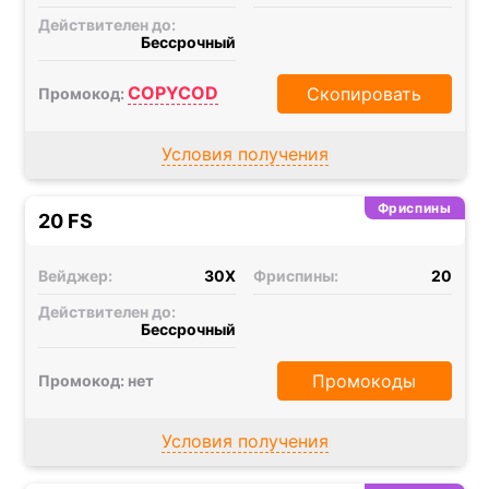
Действителен до:
Бессрочный
COPYCOD
Скопировать
Промокод:
Условия получения
Фриспины
20 FS
Вейджер:
30X
Фриспины:
20
Действителен до:
Бессрочный
Промокоды
Промокод: нет
Условия получения