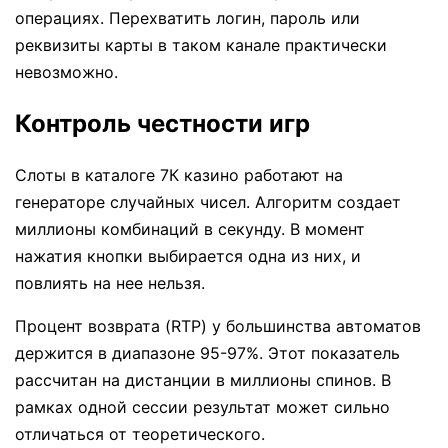
операциях. Перехватить логин, пароль или
реквизиты карты в таком канале практически
невозможно.
Контроль честности игр
Слоты в каталоге 7К казино работают на
генераторе случайных чисел. Алгоритм создает
миллионы комбинаций в секунду. В момент
нажатия кнопки выбирается одна из них, и
повлиять на нее нельзя.
Процент возврата (RTP) у большинства автоматов
держится в диапазоне 95-97%. Этот показатель
рассчитан на дистанции в миллионы спинов. В
рамках одной сессии результат может сильно
отличаться от теоретического.