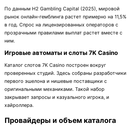
По данным H2 Gambling Capital (2025), мировой
рынок онлайн-гемблинга растет примерно на 11,5%
в год. Спрос на лицензированных операторов с
прозрачными правилами выплат растет вместе с
ним.
Игровые автоматы и слоты 7K Casino
Каталог слотов 7K Casino построен вокруг
проверенных студий. Здесь собраны разработчики
первого эшелона и нишевые поставщики с
оригинальными механиками. Такой набор
закрывает запросы и казуального игрока, и
хайроллера.
Провайдеры и объем каталога