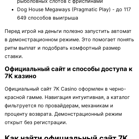
рыболовных слотов с фриспинами
Dog House Megaways (Pragmatic Play) - до 117
649 способов выигрыша
Перед игрой на деньги полезно запустить автомат
в демонстрационном режиме. Это помогает понять
ритм выплат и подобрать комфортный размер
ставки.
Официальный сайт и способы доступа к
7К казино
Официальный сайт 7K Casino оформлен в черно-
красной гамме. Навигация интуитивная, а каталог
фильтруется по провайдерам, механикам и
проценту возврата. Демонстрационный режим
открыт без регистрации.
Как найти официальный сайт 7K