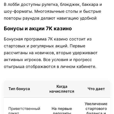
В лобби доступны рулетка, блэкджек, баккара и
шоу-форматы. Многоязычные столы и быстрые
повторы раундов делают навигацию удобной
Бонусы и акции 7К казино
Бонусная программа 7К казино состоит из
стартовых и регулярных акций. Первые
рассчитаны на новичков, вторые удерживают
активных игроков. Все условия и прогресс
отыгрыша отображаются в личном кабинете.
Когда
Тип бонуса
Что дает
начисляется
Увеличение
Приветственный
На первые
стартового
пакет
депозиты
баланса и