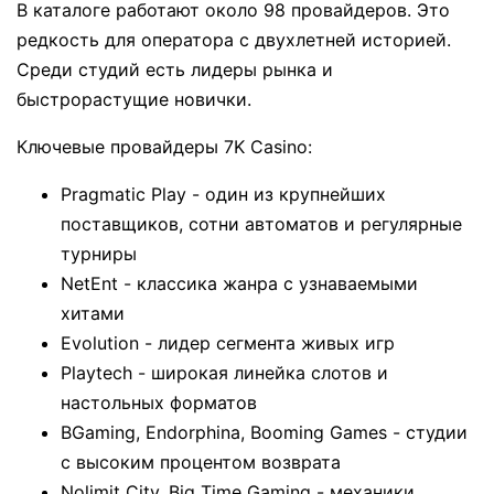
В каталоге работают около 98 провайдеров. Это
редкость для оператора с двухлетней историей.
Среди студий есть лидеры рынка и
быстрорастущие новички.
Ключевые провайдеры 7K Casino:
Pragmatic Play - один из крупнейших
поставщиков, сотни автоматов и регулярные
турниры
NetEnt - классика жанра с узнаваемыми
хитами
Evolution - лидер сегмента живых игр
Playtech - широкая линейка слотов и
настольных форматов
BGaming, Endorphina, Booming Games - студии
с высоким процентом возврата
Nolimit City, Big Time Gaming - механики