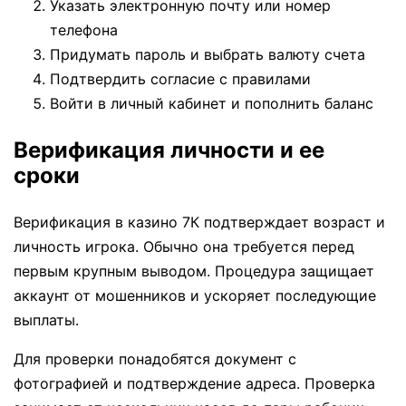
Указать электронную почту или номер
телефона
Придумать пароль и выбрать валюту счета
Подтвердить согласие с правилами
Войти в личный кабинет и пополнить баланс
Верификация личности и ее
сроки
Верификация в казино 7К подтверждает возраст и
личность игрока. Обычно она требуется перед
первым крупным выводом. Процедура защищает
аккаунт от мошенников и ускоряет последующие
выплаты.
Для проверки понадобятся документ с
фотографией и подтверждение адреса. Проверка