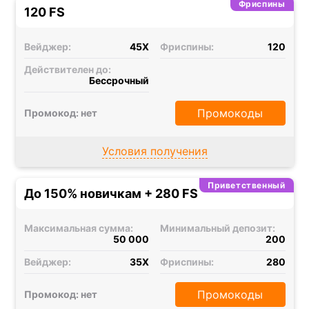
Фриспины
120 FS
Вейджер:
45X
Фриспины:
120
Действителен до:
Бессрочный
Промокоды
Промокод: нет
Условия получения
Приветственный
До 150% новичкам + 280 FS
Максимальная сумма:
Минимальный депозит:
50 000
200
Вейджер:
35X
Фриспины:
280
Промокоды
Промокод: нет