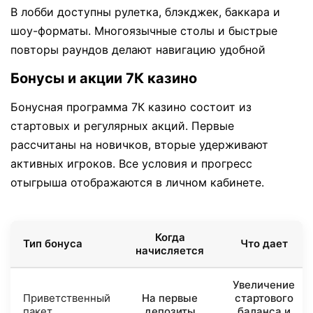
В лобби доступны рулетка, блэкджек, баккара и
шоу-форматы. Многоязычные столы и быстрые
повторы раундов делают навигацию удобной
Бонусы и акции 7К казино
Бонусная программа 7К казино состоит из
стартовых и регулярных акций. Первые
рассчитаны на новичков, вторые удерживают
активных игроков. Все условия и прогресс
отыгрыша отображаются в личном кабинете.
Когда
Тип бонуса
Что дает
начисляется
Увеличение
Приветственный
На первые
стартового
пакет
депозиты
баланса и