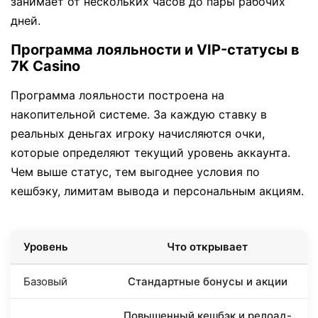
занимает от нескольких часов до пары рабочих
дней.
Программа лояльности и VIP-статусы в
7K Casino
Программа лояльности построена на
накопительной системе. За каждую ставку в
реальных деньгах игроку начисляются очки,
которые определяют текущий уровень аккаунта.
Чем выше статус, тем выгоднее условия по
кешбэку, лимитам вывода и персональным акциям.
Уровень
Что открывает
Базовый
Стандартные бонусы и акции
Повышенный кешбэк и релоад-