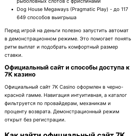
рыболовных слотов с фриспинами
Dog House Megaways (Pragmatic Play) - до 117
649 способов выигрыша
Перед игрой на деньги полезно запустить автомат
в демонстрационном режиме. Это помогает понять
ритм выплат и подобрать комфортный размер
ставки.
Официальный сайт и способы доступа к
7К казино
Официальный сайт 7K Casino оформлен в черно-
красной гамме. Навигация интуитивная, а каталог
фильтруется по провайдерам, механикам и
проценту возврата. Демонстрационный режим
открыт без регистрации.
Как найти официальный сайт 7K