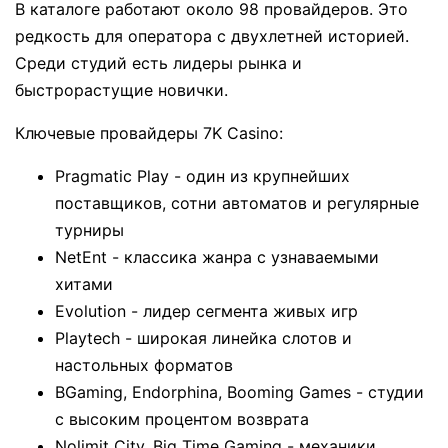
В каталоге работают около 98 провайдеров. Это
редкость для оператора с двухлетней историей.
Среди студий есть лидеры рынка и
быстрорастущие новички.
Ключевые провайдеры 7K Casino:
Pragmatic Play - один из крупнейших
поставщиков, сотни автоматов и регулярные
турниры
NetEnt - классика жанра с узнаваемыми
хитами
Evolution - лидер сегмента живых игр
Playtech - широкая линейка слотов и
настольных форматов
BGaming, Endorphina, Booming Games - студии
с высоким процентом возврата
Nolimit City, Big Time Gaming - механики