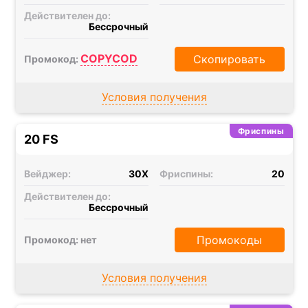
Действителен до:
Бессрочный
COPYCOD
Скопировать
Промокод:
Условия получения
Фриспины
20 FS
Вейджер:
30X
Фриспины:
20
Действителен до:
Бессрочный
Промокоды
Промокод: нет
Условия получения