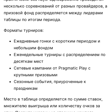
несколько соревнований от разных провайдеров, а
призовой фонд распределяется между лидерами
таблицы по итогам периода.
Форматы турниров:
Ежедневные гонки с коротким периодом и
небольшим фондом
Еженедельные турниры с распределением по
десяткам мест
Сетевые кампании от Pragmatic Play с
крупными призовыми
Сезонные события, приуроченные к
праздникам
Место в таблице определяется по сумме ставок,
множителю выигрыша или количеству очков за