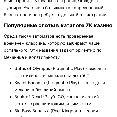
спин. Правила указаны на странице каждого
турнира. Участие в большинстве соревнований
бесплатное и не требует отдельной регистрации.
Популярные слоты в каталоге 7К казино
Среди тысяч автоматов есть проверенная
временем классика, которую выбирают чаще
остального. Эти названия задают ориентир по
механике и волатильности.
Gates of Olympus (Pragmatic Play) - высокая
волатильность, множители до x500
Sweet Bonanza (Pragmatic Play) - каскадная
механика без линий выплат
Book of Dead (Play'n GO) - классический
сюжет с расширяющимся символом
Big Bass Bonanza (Reel Kingdom) - серия