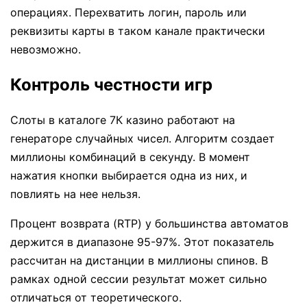
операциях. Перехватить логин, пароль или
реквизиты карты в таком канале практически
невозможно.
Контроль честности игр
Слоты в каталоге 7К казино работают на
генераторе случайных чисел. Алгоритм создает
миллионы комбинаций в секунду. В момент
нажатия кнопки выбирается одна из них, и
повлиять на нее нельзя.
Процент возврата (RTP) у большинства автоматов
держится в диапазоне 95-97%. Этот показатель
рассчитан на дистанции в миллионы спинов. В
рамках одной сессии результат может сильно
отличаться от теоретического.