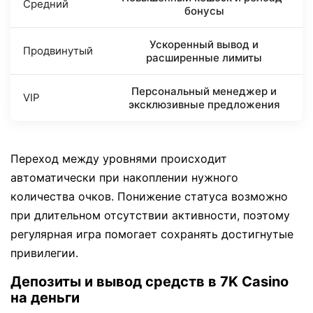
Средний
бонусы
Ускоренный вывод и
Продвинутый
расширенные лимиты
Персональный менеджер и
VIP
эксклюзивные предложения
Переход между уровнями происходит
автоматически при накоплении нужного
количества очков. Понижение статуса возможно
при длительном отсутствии активности, поэтому
регулярная игра помогает сохранять достигнутые
привилегии.
Депозиты и вывод средств в 7K Casino
на деньги