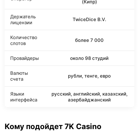
(Кипр)
Держатель
TwiceDice B.V.
лицензии
Количество
более 7 000
слотов
Провайдеры
около 98 студий
Валюты
рубли, тенге, евро
счета
Языки
русский, английский, казахский,
интерфейса
азербайджанский
Кому подойдет 7K Casino