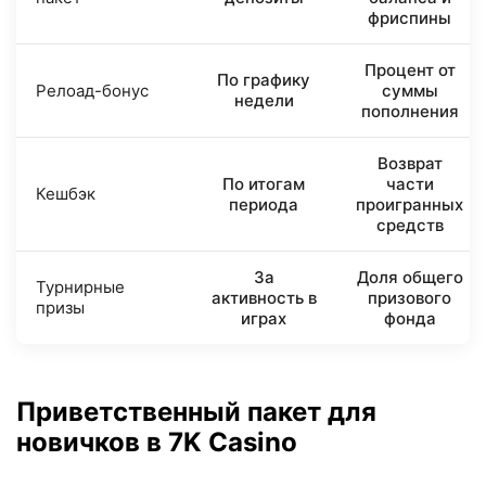
фриспины
Процент от
По графику
Релоад-бонус
суммы
недели
пополнения
Возврат
По итогам
части
Кешбэк
периода
проигранных
средств
За
Доля общего
Турнирные
активность в
призового
призы
играх
фонда
Приветственный пакет для
новичков в 7K Casino