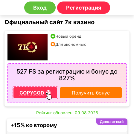
Вход
Регистрация
Официальный сайт 7к казино
Новый бренд
Для экономных
527 FS за регистрацию и бонус до
827%
COPYCOD
Получить бонус
Рейтинг обновлен: 09.08.2026
Депозитный
+15% ко второму