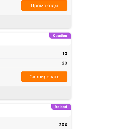
Промокоды
Кешбэк
10
20
Скопировать
Reload
20X