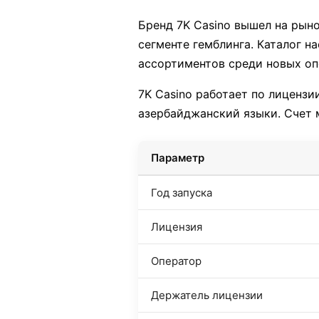
Бренд 7K Casino вышел на рыно
сегменте гемблинга. Каталог н
ассортиментов среди новых оп
7K Casino работает по лицензи
азербайджанский языки. Счет м
Параметр
Год запуска
Лицензия
Оператор
Держатель лицензии