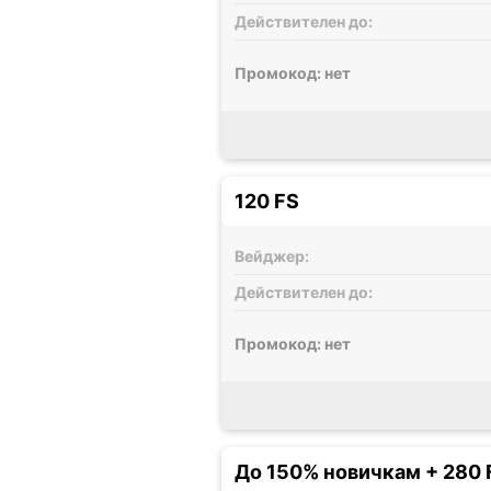
Действителен до:
Промокод: нет
120 FS
Вейджер:
Действителен до:
Промокод: нет
До 150% новичкам + 280 