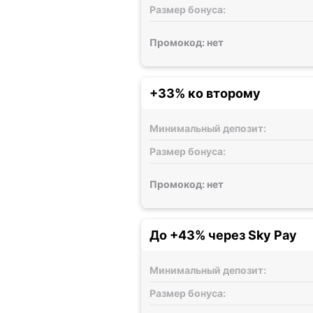
Размер бонуса:
Промокод: нет
+33% ко второму
Минимальный депозит:
Размер бонуса:
Промокод: нет
До +43% через Sky Pay
Минимальный депозит:
Размер бонуса: