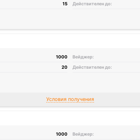
15
Действителен до:
1000
Вейджер:
20
Действителен до:
Условия получения
1000
Вейджер: