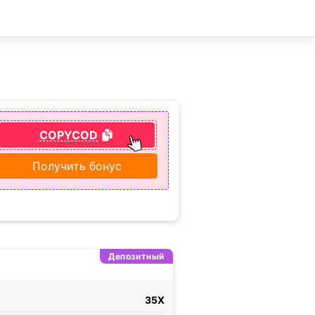
COPYCOD
Получить бонус
Депозитный
35X