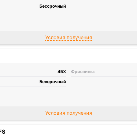
Бессрочный
Условия получения
45X
Фриспины:
Бессрочный
Условия получения
FS