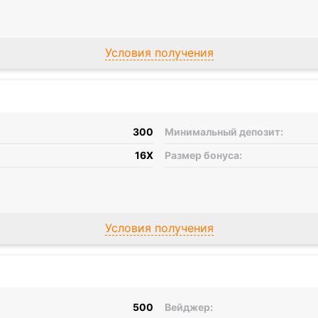
Условия получения
300
Минимальный депозит:
16X
Размер бонуса:
Условия получения
500
Вейджер: