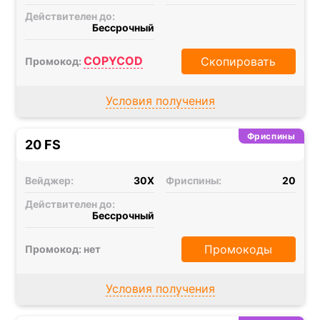
Действителен до:
Бессрочный
COPYCOD
Скопировать
Промокод:
Условия получения
Фриспины
20 FS
Вейджер:
30X
Фриспины:
20
Действителен до:
Бессрочный
Промокоды
Промокод: нет
Условия получения