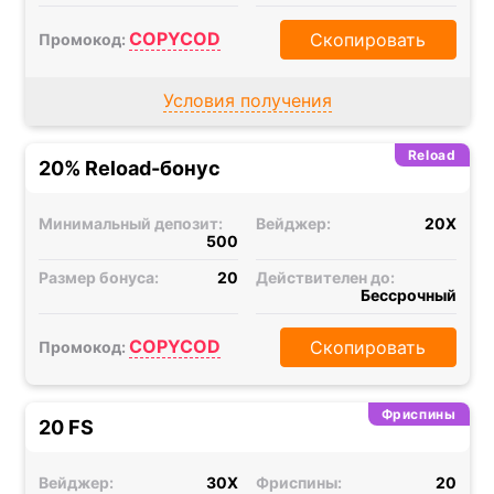
COPYCOD
Скопировать
Промокод:
Условия получения
Reload
20% Reload-бонус
Минимальный депозит:
Вейджер:
20X
500
Размер бонуса:
20
Действителен до:
Бессрочный
COPYCOD
Скопировать
Промокод:
Фриспины
20 FS
Вейджер:
30X
Фриспины:
20