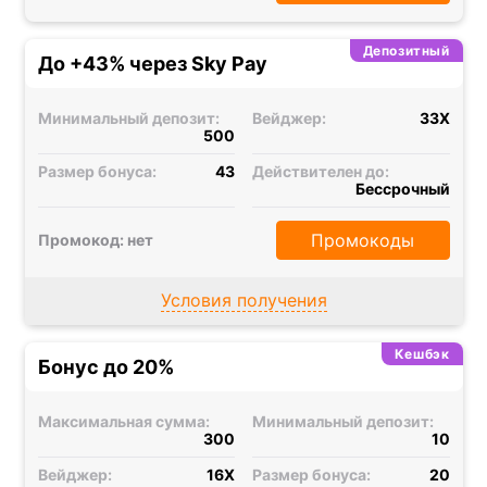
Депозитный
До +43% через Sky Pay
Минимальный депозит:
Вейджер:
33X
500
Размер бонуса:
43
Действителен до:
Бессрочный
Промокоды
Промокод: нет
Условия получения
Кешбэк
Бонус до 20%
Максимальная сумма:
Минимальный депозит:
300
10
Вейджер:
16X
Размер бонуса:
20