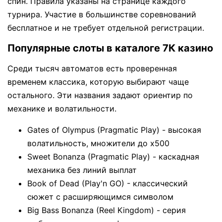
спин. Правила указаны на странице каждого
турнира. Участие в большинстве соревнований
бесплатное и не требует отдельной регистрации.
Популярные слоты в каталоге 7К казино
Среди тысяч автоматов есть проверенная
временем классика, которую выбирают чаще
остального. Эти названия задают ориентир по
механике и волатильности.
Gates of Olympus (Pragmatic Play) - высокая
волатильность, множители до x500
Sweet Bonanza (Pragmatic Play) - каскадная
механика без линий выплат
Book of Dead (Play'n GO) - классический
сюжет с расширяющимся символом
Big Bass Bonanza (Reel Kingdom) - серия