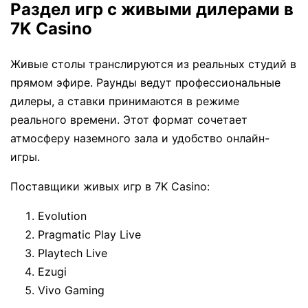
Раздел игр с живыми дилерами в
7K Casino
Живые столы транслируются из реальных студий в
прямом эфире. Раунды ведут профессиональные
дилеры, а ставки принимаются в режиме
реального времени. Этот формат сочетает
атмосферу наземного зала и удобство онлайн-
игры.
Поставщики живых игр в 7K Casino:
Evolution
Pragmatic Play Live
Playtech Live
Ezugi
Vivo Gaming