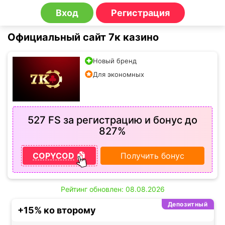
Вход
Регистрация
Официальный сайт 7к казино
Новый бренд
Для экономных
527 FS за регистрацию и бонус до
827%
COPYCOD
Получить бонус
Рейтинг обновлен: 08.08.2026
Депозитный
+15% ко второму