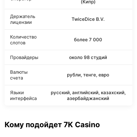
(Кипр)
Держатель
TwiceDice B.V.
лицензии
Количество
более 7 000
слотов
Провайдеры
около 98 студий
Валюты
рубли, тенге, евро
счета
Языки
русский, английский, казахский,
интерфейса
азербайджанский
Кому подойдет 7K Casino