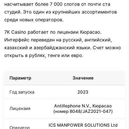
насчитывает более 7 000 слотов от почти ста
студий. Это один из крупнейших ассортиментов
среди новых операторов.
7K Casino работает по лицензии Кюрасао.
Интерфейс переведен на русский, английский,
казахский и азербайджанский языки. Счет можно
открыть в рублях, тенге или евро.
Параметр
Значение
Год запуска
2023
Antillephone N.V., Кюрасао
Лицензия
(номер 8048/JAZ2021-047)
ICS MANPOWER SOLUTIONS Ltd
Оператор