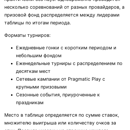
несколько соревнований от разных провайдеров, а
призовой фонд распределяется между лидерами
таблицы по итогам периода.
Форматы турниров:
Ежедневные гонки с коротким периодом и
небольшим фондом
Еженедельные турниры с распределением по
десяткам мест
Сетевые кампании от Pragmatic Play с
крупными призовыми
Сезонные события, приуроченные к
праздникам
Место в таблице определяется по сумме ставок,
множителю выигрыша или количеству очков за