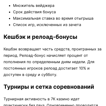
Множитель вейджера
Срок действия бонуса
Максимальная ставка во время отыгрыша
Список игр, исключенных из зачета
Кешбэк и релоад-бонусы
Кешбэк возвращает часть средств, проигранных за
период. Релоад-бонус начисляет процент от
пополнения по определенным дням недели. Для
постоянных игроков релоад достигает 10% и
доступен в среду и субботу.
Турниры и сетка соревнований
Турнирная активность в 7К казино идет
практически без пауз. Одновременно проводится