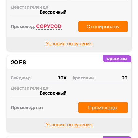
Действителен до:
Бессрочный
COPYCOD
Скопировать
Промокод:
Условия получения
Фриспины
20 FS
Вейджер:
30X
Фриспины:
20
Действителен до:
Бессрочный
Промокоды
Промокод: нет
Условия получения