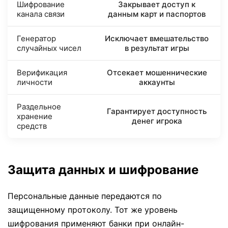
Шифрование
Закрывает доступ к
канала связи
данным карт и паспортов
Генератор
Исключает вмешательство
случайных чисел
в результат игры
Верификация
Отсекает мошеннические
личности
аккаунты
Раздельное
Гарантирует доступность
хранение
денег игрока
средств
Защита данных и шифрование
Персональные данные передаются по
защищенному протоколу. Тот же уровень
шифрования применяют банки при онлайн-