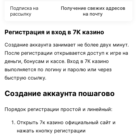
Подписка на
Получение свежих адресов
рассылку
на почту
Регистрация и вход в 7К казино
Создание аккаунта занимает не более двух минут.
После регистрации открывается доступ к игре на
деньги, бонусам и кассе. Вход в 7К казино
выполняется по логину и паролю или через
быструю ссылку.
Создание аккаунта пошагово
Порядок регистрации простой и линейный:
Открыть 7к казино официальный сайт и
нажать кнопку регистрации