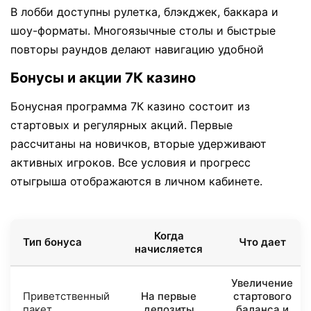
В лобби доступны рулетка, блэкджек, баккара и
шоу-форматы. Многоязычные столы и быстрые
повторы раундов делают навигацию удобной
Бонусы и акции 7К казино
Бонусная программа 7К казино состоит из
стартовых и регулярных акций. Первые
рассчитаны на новичков, вторые удерживают
активных игроков. Все условия и прогресс
отыгрыша отображаются в личном кабинете.
Когда
Тип бонуса
Что дает
начисляется
Увеличение
Приветственный
На первые
стартового
пакет
депозиты
баланса и