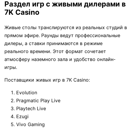
Раздел игр с живыми дилерами в
7K Casino
Живые столы транслируются из реальных студий в
прямом эфире. Раунды ведут профессиональные
дилеры, а ставки принимаются в режиме
реального времени. Этот формат сочетает
атмосферу наземного зала и удобство онлайн-
игры.
Поставщики живых игр в 7K Casino:
Evolution
Pragmatic Play Live
Playtech Live
Ezugi
Vivo Gaming