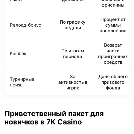
фриспины
Процент от
По графику
Релоад-бонус
суммы
недели
пополнения
Возврат
По итогам
части
Кешбэк
периода
проигранных
средств
За
Доля общего
Турнирные
активность в
призового
призы
играх
фонда
Приветственный пакет для
новичков в 7K Casino