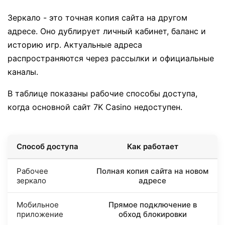
Зеркало - это точная копия сайта на другом
адресе. Оно дублирует личный кабинет, баланс и
историю игр. Актуальные адреса
распространяются через рассылки и официальные
каналы.
В таблице показаны рабочие способы доступа,
когда основной сайт 7K Casino недоступен.
Способ доступа
Как работает
Рабочее
Полная копия сайта на новом
зеркало
адресе
Мобильное
Прямое подключение в
приложение
обход блокировки