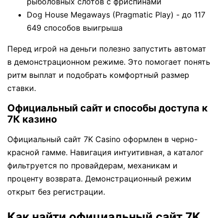
рыболовных слотов с фриспинами
Dog House Megaways (Pragmatic Play) - до 117
649 способов выигрыша
Перед игрой на деньги полезно запустить автомат
в демонстрационном режиме. Это помогает понять
ритм выплат и подобрать комфортный размер
ставки.
Официальный сайт и способы доступа к
7К казино
Официальный сайт 7K Casino оформлен в черно-
красной гамме. Навигация интуитивная, а каталог
фильтруется по провайдерам, механикам и
проценту возврата. Демонстрационный режим
открыт без регистрации.
Как найти официальный сайт 7K