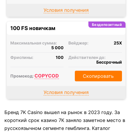
Условия получения
Бездепозитный
100 FS новичкам
Максимальная сумма:
Вейджер:
25X
5 000
Фриспины:
100
Действителен до:
Бессрочный
COPYCOD
Скопировать
Промокод:
Условия получения
Бренд 7K Casino вышел на рынок в 2023 году. За
короткий срок казино 7К заняло заметное место в
русскоязычном сегменте гемблинга. Каталог