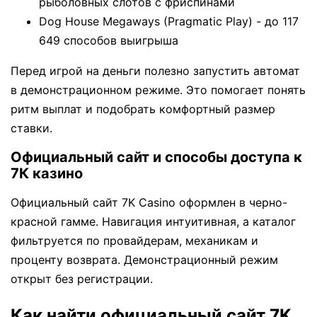
рыболовных слотов с фриспинами
Dog House Megaways (Pragmatic Play) - до 117
649 способов выигрыша
Перед игрой на деньги полезно запустить автомат
в демонстрационном режиме. Это помогает понять
ритм выплат и подобрать комфортный размер
ставки.
Официальный сайт и способы доступа к
7К казино
Официальный сайт 7K Casino оформлен в черно-
красной гамме. Навигация интуитивная, а каталог
фильтруется по провайдерам, механикам и
проценту возврата. Демонстрационный режим
открыт без регистрации.
Как найти официальный сайт 7K