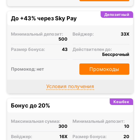
Депозитный
До +43% через Sky Pay
Минимальный депозит:
Вейджер:
33X
500
Размер бонуса:
43
Действителен до:
Бессрочный
Промокоды
Промокод: нет
Условия получения
Кешбэк
Бонус до 20%
Максимальная сумма:
Минимальный депозит:
300
10
Вейджер:
16X
Размер бонуса:
20