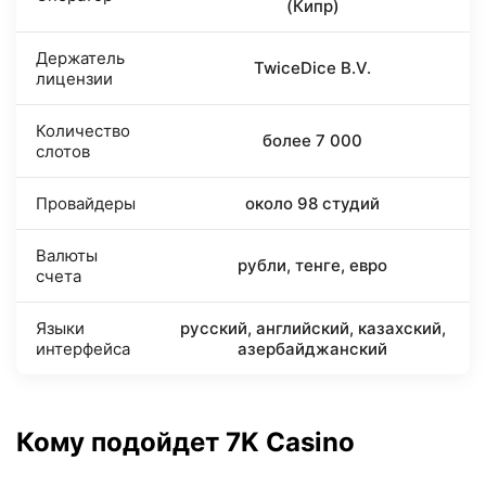
(Кипр)
Держатель
TwiceDice B.V.
лицензии
Количество
более 7 000
слотов
Провайдеры
около 98 студий
Валюты
рубли, тенге, евро
счета
Языки
русский, английский, казахский,
интерфейса
азербайджанский
Кому подойдет 7K Casino