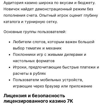
Аудитория казино широка по вкусам и бюджету.
Новичок найдет демонстрационный режим без
пополнения счета. Опытный игрок оценит глубину
каталога и турнирную сетку.
Основные группы пользователей:
Любители слотов, которым важен большой
выбор тематик и механик
Поклонники игр с живыми дилерами и
настольных форматов
Игроки, предпочитающие быстрые платежи и
расчеты в рублях
Пользователи мобильных устройств,
играющие через браузер или приложение
Лицензия и безопасность
лицензированного казино 7К