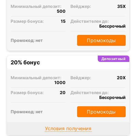
Минимальный депозит:
Вейджер:
35X
500
Размер бонуса:
15
Действителен до:
Бессрочный
Промокоды
Промокод: нет
Депозитный
20% бонус
Минимальный депозит:
Вейджер:
20X
1000
Размер бонуса:
20
Действителен до:
Бессрочный
Промокоды
Промокод: нет
Условия получения