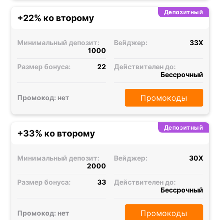
Депозитный
+22% ко второму
Минимальный депозит:
Вейджер:
33X
1000
Размер бонуса:
22
Действителен до:
Бессрочный
Промокоды
Промокод: нет
Депозитный
+33% ко второму
Минимальный депозит:
Вейджер:
30X
2000
Размер бонуса:
33
Действителен до:
Бессрочный
Промокоды
Промокод: нет