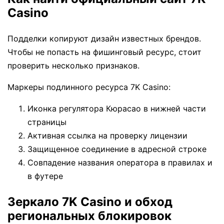
Casino
Подделки копируют дизайн известных брендов.
Чтобы не попасть на фишинговый ресурс, стоит
проверить несколько признаков.
Маркеры подлинного ресурса 7K Casino:
Иконка регулятора Кюрасао в нижней части
страницы
Активная ссылка на проверку лицензии
Защищенное соединение в адресной строке
Совпадение названия оператора в правилах и
в футере
Зеркало 7K Casino и обход
региональных блокировок