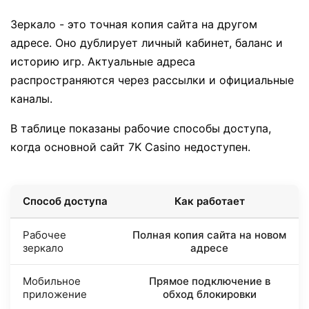
Зеркало - это точная копия сайта на другом
адресе. Оно дублирует личный кабинет, баланс и
историю игр. Актуальные адреса
распространяются через рассылки и официальные
каналы.
В таблице показаны рабочие способы доступа,
когда основной сайт 7K Casino недоступен.
Способ доступа
Как работает
Рабочее
Полная копия сайта на новом
зеркало
адресе
Мобильное
Прямое подключение в
приложение
обход блокировки