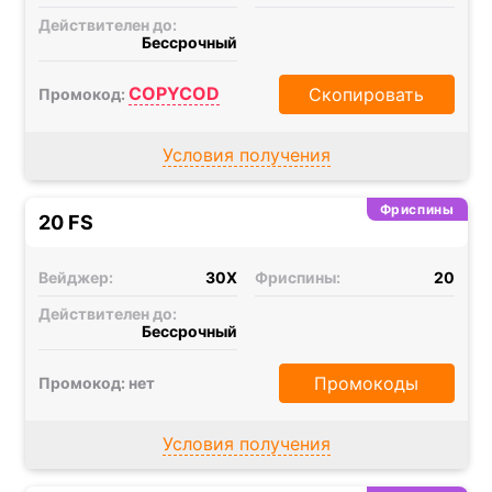
Действителен до:
Бессрочный
COPYCOD
Скопировать
Промокод:
Условия получения
Фриспины
20 FS
Вейджер:
30X
Фриспины:
20
Действителен до:
Бессрочный
Промокоды
Промокод: нет
Условия получения