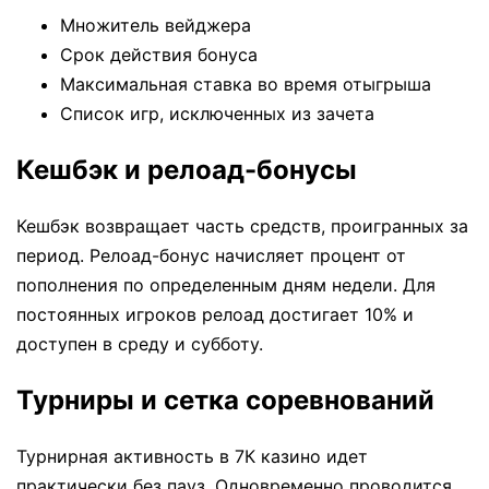
Множитель вейджера
Срок действия бонуса
Максимальная ставка во время отыгрыша
Список игр, исключенных из зачета
Кешбэк и релоад-бонусы
Кешбэк возвращает часть средств, проигранных за
период. Релоад-бонус начисляет процент от
пополнения по определенным дням недели. Для
постоянных игроков релоад достигает 10% и
доступен в среду и субботу.
Турниры и сетка соревнований
Турнирная активность в 7К казино идет
практически без пауз. Одновременно проводится