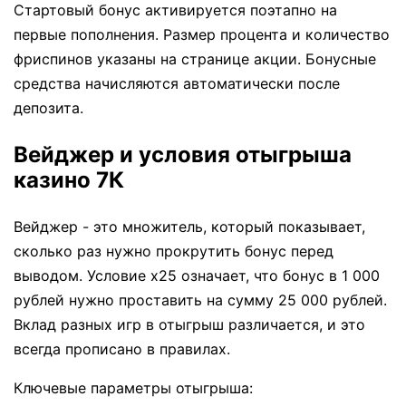
Стартовый бонус активируется поэтапно на
первые пополнения. Размер процента и количество
фриспинов указаны на странице акции. Бонусные
средства начисляются автоматически после
депозита.
Вейджер и условия отыгрыша
казино 7К
Вейджер - это множитель, который показывает,
сколько раз нужно прокрутить бонус перед
выводом. Условие x25 означает, что бонус в 1 000
рублей нужно проставить на сумму 25 000 рублей.
Вклад разных игр в отыгрыш различается, и это
всегда прописано в правилах.
Ключевые параметры отыгрыша: