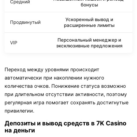
Средний
бонусы
Ускоренный вывод и
Продвинутый
расширенные лимиты
Персональный менеджер и
VIP
эксклюзивные предложения
Переход между уровнями происходит
автоматически при накоплении нужного
количества очков. Понижение статуса возможно
при длительном отсутствии активности, поэтому
регулярная игра помогает сохранять достигнутые
привилегии.
Депозиты и вывод средств в 7K Casino
на деньги