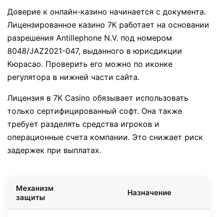
Доверие к онлайн-казино начинается с документа.
Лицензированное казино 7К работает на основании
разрешения Antillephone N.V. под номером
8048/JAZ2021-047, выданного в юрисдикции
Кюрасао. Проверить его можно по иконке
регулятора в нижней части сайта.
Лицензия в 7K Casino обязывает использовать
только сертифицированный софт. Она также
требует разделять средства игроков и
операционные счета компании. Это снижает риск
задержек при выплатах.
Механизм
Назначение
защиты