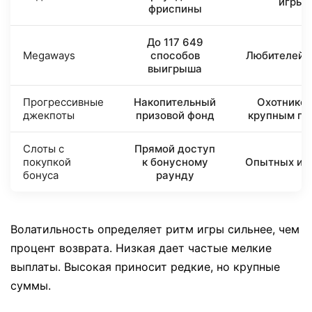
игры
фриспины
До 117 649
Megaways
способов
Любителей 
выигрыша
Прогрессивные
Накопительный
Охотников
джекпоты
призовой фонд
крупным пр
Слоты с
Прямой доступ
покупкой
к бонусному
Опытных иг
бонуса
раунду
Волатильность определяет ритм игры сильнее, чем
процент возврата. Низкая дает частые мелкие
выплаты. Высокая приносит редкие, но крупные
суммы.