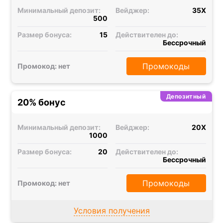
Минимальный депозит:
Вейджер:
35X
500
Размер бонуса:
15
Действителен до:
Бессрочный
Промокоды
Промокод: нет
Депозитный
20% бонус
Минимальный депозит:
Вейджер:
20X
1000
Размер бонуса:
20
Действителен до:
Бессрочный
Промокоды
Промокод: нет
Условия получения