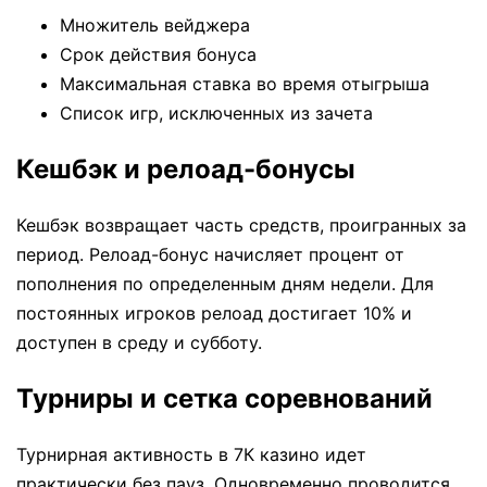
Множитель вейджера
Срок действия бонуса
Максимальная ставка во время отыгрыша
Список игр, исключенных из зачета
Кешбэк и релоад-бонусы
Кешбэк возвращает часть средств, проигранных за
период. Релоад-бонус начисляет процент от
пополнения по определенным дням недели. Для
постоянных игроков релоад достигает 10% и
доступен в среду и субботу.
Турниры и сетка соревнований
Турнирная активность в 7К казино идет
практически без пауз. Одновременно проводится