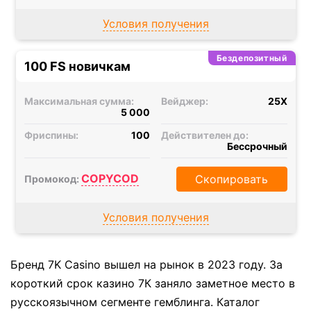
Условия получения
Бездепозитный
100 FS новичкам
Максимальная сумма:
Вейджер:
25X
5 000
Фриспины:
100
Действителен до:
Бессрочный
COPYCOD
Скопировать
Промокод:
Условия получения
Бренд 7K Casino вышел на рынок в 2023 году. За
короткий срок казино 7К заняло заметное место в
русскоязычном сегменте гемблинга. Каталог