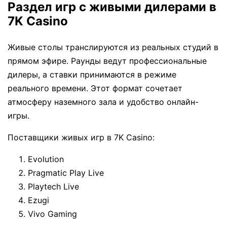
Раздел игр с живыми дилерами в
7K Casino
Живые столы транслируются из реальных студий в
прямом эфире. Раунды ведут профессиональные
дилеры, а ставки принимаются в режиме
реального времени. Этот формат сочетает
атмосферу наземного зала и удобство онлайн-
игры.
Поставщики живых игр в 7K Casino:
Evolution
Pragmatic Play Live
Playtech Live
Ezugi
Vivo Gaming