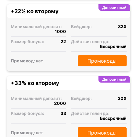
Депозитный
+22% ко второму
Минимальный депозит:
Вейджер:
33X
1000
Размер бонуса:
22
Действителен до:
Бессрочный
Промокоды
Промокод: нет
Депозитный
+33% ко второму
Минимальный депозит:
Вейджер:
30X
2000
Размер бонуса:
33
Действителен до:
Бессрочный
Промокоды
Промокод: нет