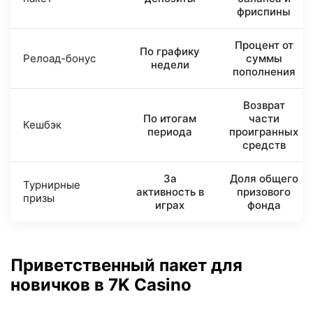
фриспины
Процент от
По графику
Релоад-бонус
суммы
недели
пополнения
Возврат
По итогам
части
Кешбэк
периода
проигранных
средств
За
Доля общего
Турнирные
активность в
призового
призы
играх
фонда
Приветственный пакет для
новичков в 7K Casino