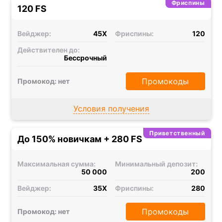
Фриспины
120 FS
Вейджер:
45X
Фриспины:
120
Действителен до:
Бессрочный
Промокоды
Промокод: нет
Условия получения
Приветственный
До 150% новичкам + 280 FS
Максимальная сумма:
Минимальный депозит:
50 000
200
Вейджер:
35X
Фриспины:
280
Промокоды
Промокод: нет