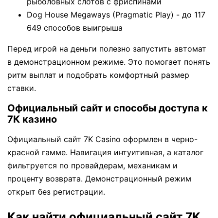
рыболовных слотов с фриспинами
Dog House Megaways (Pragmatic Play) - до 117
649 способов выигрыша
Перед игрой на деньги полезно запустить автомат
в демонстрационном режиме. Это помогает понять
ритм выплат и подобрать комфортный размер
ставки.
Официальный сайт и способы доступа к
7К казино
Официальный сайт 7K Casino оформлен в черно-
красной гамме. Навигация интуитивная, а каталог
фильтруется по провайдерам, механикам и
проценту возврата. Демонстрационный режим
открыт без регистрации.
Как найти официальный сайт 7K