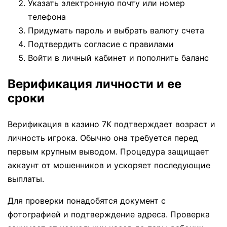
Указать электронную почту или номер
телефона
Придумать пароль и выбрать валюту счета
Подтвердить согласие с правилами
Войти в личный кабинет и пополнить баланс
Верификация личности и ее
сроки
Верификация в казино 7К подтверждает возраст и
личность игрока. Обычно она требуется перед
первым крупным выводом. Процедура защищает
аккаунт от мошенников и ускоряет последующие
выплаты.
Для проверки понадобятся документ с
фотографией и подтверждение адреса. Проверка