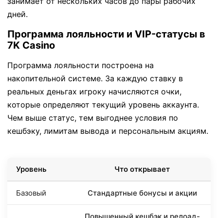
занимает от нескольких часов до пары рабочих
дней.
Программа лояльности и VIP-статусы в
7K Casino
Программа лояльности построена на
накопительной системе. За каждую ставку в
реальных деньгах игроку начисляются очки,
которые определяют текущий уровень аккаунта.
Чем выше статус, тем выгоднее условия по
кешбэку, лимитам вывода и персональным акциям.
Уровень
Что открывает
Базовый
Стандартные бонусы и акции
Повышенный кешбэк и релоад-