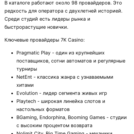
В каталоге работают около 98 провайдеров. Это
редкость для оператора с двухлетней историей.
Среди студий есть лидеры рынка и
быстрорастущие новички.
Ключевые провайдеры 7K Casino:
Pragmatic Play - один из крупнейших
поставщиков, сотни автоматов и регулярные
турниры
NetEnt - классика жанра с узнаваемыми
хитами
Evolution - лидер сегмента живых игр
Playtech - широкая линейка слотов и
настольных форматов
BGaming, Endorphina, Booming Games - студии
с высоким процентом возврата
Nolimit City, Big Time Gaming - механики