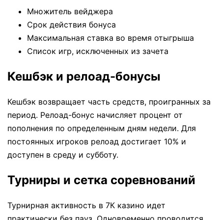
Множитель вейджера
Срок действия бонуса
Максимальная ставка во время отыгрыша
Список игр, исключенных из зачета
Кешбэк и релоад-бонусы
Кешбэк возвращает часть средств, проигранных за
период. Релоад-бонус начисляет процент от
пополнения по определенным дням недели. Для
постоянных игроков релоад достигает 10% и
доступен в среду и субботу.
Турниры и сетка соревнований
Турнирная активность в 7К казино идет
практически без пауз. Одновременно проводится