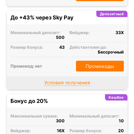
Депозитный
До +43% через Sky Pay
Минимальный депозит:
Вейджер:
33X
500
Размер бонуса:
43
Действителен до:
Бессрочный
Промокоды
Промокод: нет
Условия получения
Кешбэк
Бонус до 20%
Максимальная сумма:
Минимальный депозит:
300
10
Вейджер:
16X
Размер бонуса:
20