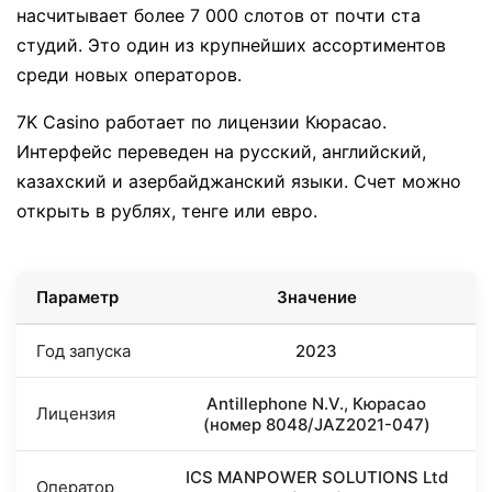
насчитывает более 7 000 слотов от почти ста
студий. Это один из крупнейших ассортиментов
среди новых операторов.
7K Casino работает по лицензии Кюрасао.
Интерфейс переведен на русский, английский,
казахский и азербайджанский языки. Счет можно
открыть в рублях, тенге или евро.
Параметр
Значение
Год запуска
2023
Antillephone N.V., Кюрасао
Лицензия
(номер 8048/JAZ2021-047)
ICS MANPOWER SOLUTIONS Ltd
Оператор