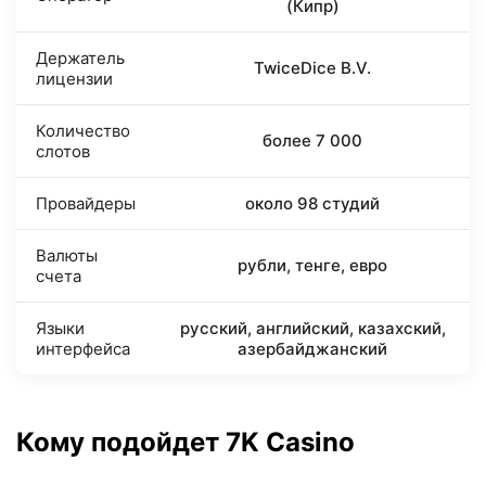
(Кипр)
Держатель
TwiceDice B.V.
лицензии
Количество
более 7 000
слотов
Провайдеры
около 98 студий
Валюты
рубли, тенге, евро
счета
Языки
русский, английский, казахский,
интерфейса
азербайджанский
Кому подойдет 7K Casino