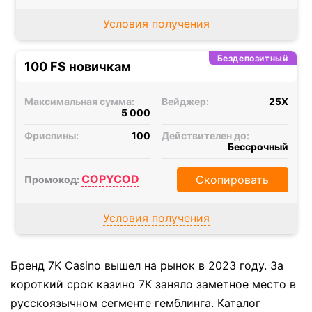
Условия получения
Бездепозитный
100 FS новичкам
Максимальная сумма:
Вейджер:
25X
5 000
Фриспины:
100
Действителен до:
Бессрочный
COPYCOD
Скопировать
Промокод:
Условия получения
Бренд 7K Casino вышел на рынок в 2023 году. За
короткий срок казино 7К заняло заметное место в
русскоязычном сегменте гемблинга. Каталог