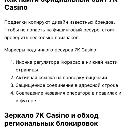
Casino
Подделки копируют дизайн известных брендов.
Чтобы не попасть на фишинговый ресурс, стоит
проверить несколько признаков.
Маркеры подлинного ресурса 7K Casino:
Иконка регулятора Кюрасао в нижней части
страницы
Активная ссылка на проверку лицензии
Защищенное соединение в адресной строке
Совпадение названия оператора в правилах и
в футере
Зеркало 7K Casino и обход
региональных блокировок