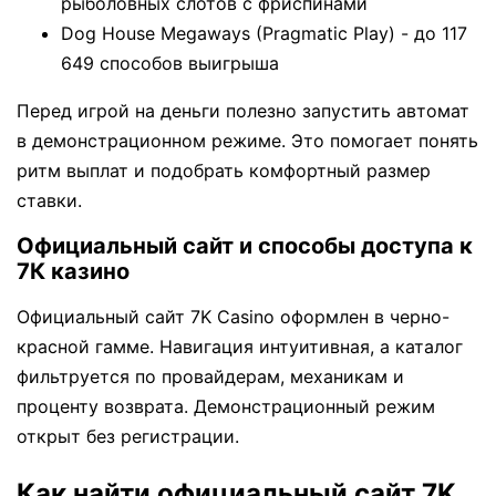
рыболовных слотов с фриспинами
Dog House Megaways (Pragmatic Play) - до 117
649 способов выигрыша
Перед игрой на деньги полезно запустить автомат
в демонстрационном режиме. Это помогает понять
ритм выплат и подобрать комфортный размер
ставки.
Официальный сайт и способы доступа к
7К казино
Официальный сайт 7K Casino оформлен в черно-
красной гамме. Навигация интуитивная, а каталог
фильтруется по провайдерам, механикам и
проценту возврата. Демонстрационный режим
открыт без регистрации.
Как найти официальный сайт 7K